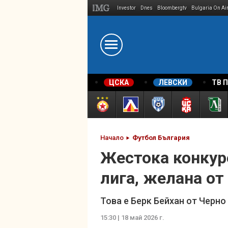
Investor
Dnes
Bloombergtv
Bulgaria On Ai
Megavselena.bg
ЦСКА
ЛЕВСКИ
ТВ 
Начало
Футбол България
Жестока конкуре
лига, желана о
Това е Берк Бейхан от Черно
15:30 | 18 май 2026 г.