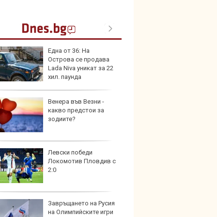
Една от 36: На
Toyota
Острова се продава
999 9
Lada Niva уникат за 22
търси
хил. паунда
Венера във Везни -
Защо 
какво предстои за
остав
зодиите?
жегат
Левски победи
Автом
Локомотив Пловдив с
под з
2:0
на дв
Завръщането на Русия
Карав
на Олимпийските игри
най-г