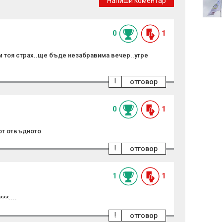
Напиши коментар
на терористични
организации
0
1
 тоя страх..ще бъде незабравима вечер..утре
!
отговор
0
1
от отвъдното
!
отговор
1
1
**....
!
отговор