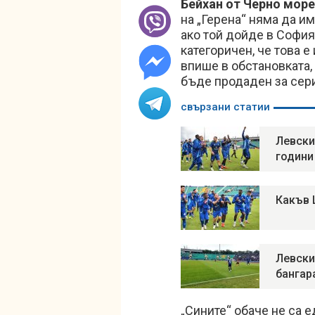
Бейхан от Черно море
на „Герена“ няма да и
ако той дойде в София
категоричен, че това е
впише в обстановката,
бъде продаден за сери
свързани статии
Левски
години
Какъв 
Левски
бангар
„Сините“ обаче не са е