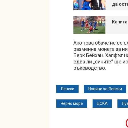
да ост
Капита
Ако това обаче не се с
разменна монета за няк
Берк Бейхан. Халфът н
едва ли „сините“ ще ис
ръководство.
Левски
Новини за Левски
Черно море
ЦСКА
Лу