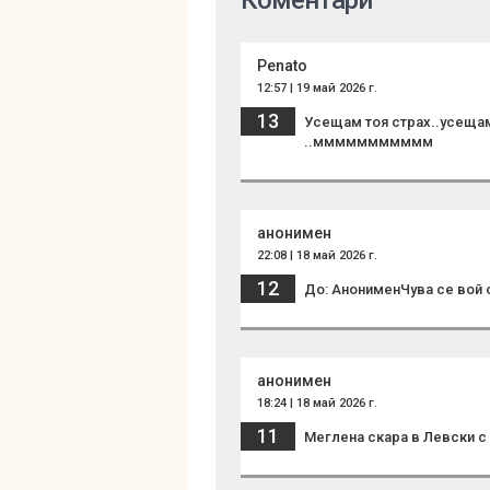
Коментари
Penato
12:57 | 19 май 2026 г.
13
Усещам тоя страх..усещам
..ммммммммммм
анонимен
22:08 | 18 май 2026 г.
12
До: АнонименЧува се вой 
анонимен
18:24 | 18 май 2026 г.
11
Меглена скара в Левски с *