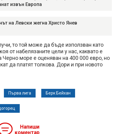
анат извън Европа
нът на Левски жегна Христо Янев
лучи, то той може да бъде използван като
оя от набелязаните цели у нас, каквато е
а Черно море е оценяван на 400 000 евро, но
кат да платят толкова. Дори и при новото
Първа лига
Берк Бейхан
догорец
Напиши
коментар