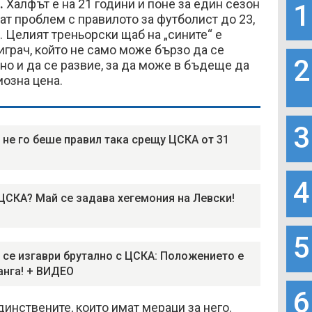
.
Халфът е на 21 години и поне за един сезон
1
мат проблем с правилото за футболист до 23,
. Целият треньорски щаб на „сините“ е
 играч, който не само може бързо да се
2
 но и да се развие, за да може в бъдеще да
озна цена.
3
 не го беше правил така срещу ЦСКА от 31
4
ЦСКА? Май се задава хегемония на Левски!
5
 се изгаври брутално с ЦСКА: Положението е
анга! + ВИДЕО
6
динствените, които имат мераци за него.