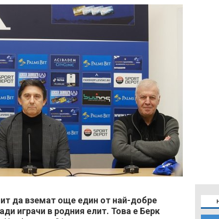
ит да вземат още един от най-добре
ди играчи в родния елит. Това е Берк