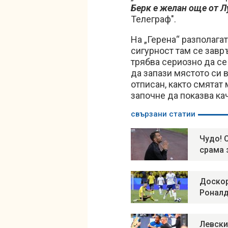
Берк е желан още от Л
Телеграф".
На „Герена“ разполагат
сигурност там се завр
трябва сериозно да се
да запази мястото си 
отписан, както смятат 
започне да показва ка
свързани статии
Чудо! 
срама 
Доскор
Роналд
Левски