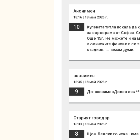
Анонимен
18:16 | 18 май 2026 г.
10
Купената титла искала да 
за евросрама от София. См
Още 15г. Не можете и на м
люлинските фенове и се за
стадион.....нямам думи.
анонимен
16:35 | 18 май 2026 г.
9
До: анонименДолен ляв **
Старият говедар
16:33 | 18 май 2026 г.
8
Щом Левски го иска - има 