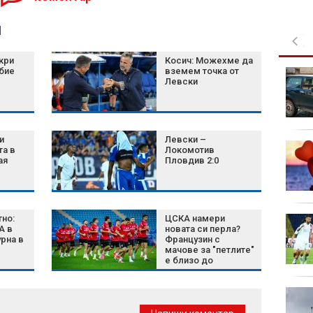
я
кри
Косич: Можехме да
бие
вземем точка от
Green Day пусна
Левски
денонощен канал в
YouTube
и
Левски –
Затягат контрола по
та в
Локомотив
плажовете в
ая
Пловдив 2:0
Халкидики, има арести
но:
ЦСКА намери
Късна емисия
А в
новата си перла?
рна в
Французин с
мачове за "петлите"
е близо до
"червените"
Турция внедри AI
система за откриване