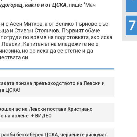
удогорец, както и от ЦСКА
, пише "Мач
7
 и с Асен Митков, а от Велико Търново със
ъща и Стивън Стоянчов. Първият обаче
 потруди по време на подготовката, ако иска
в Левски. Капитанът на младежите не е
мнозина, но се иска да се стегне и да
чествата си.
Саката призна превъзходството на Левски и
за ЦСКА!
ошен ас на Левски постави Кристиано
о на колене! + ВИДЕО
 разби безхаберен ЦСКА, червените рискуват