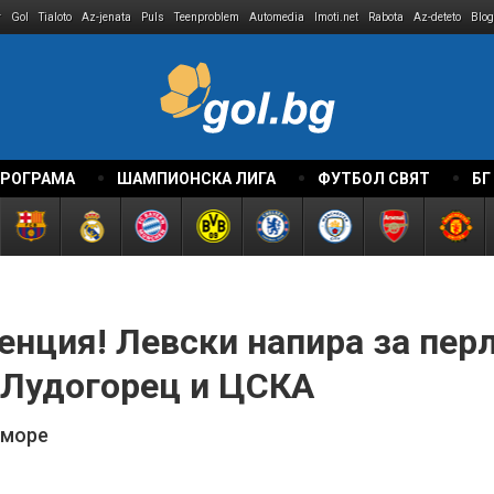
r
Gol
Tialoto
Az-jenata
Puls
Teenproblem
Automedia
Imoti.net
Rabota
Az-deteto
Blog
ПРОГРАМА
ШАМПИОНСКА ЛИГА
ФУТБОЛ СВЯТ
БГ
нция! Левски напира за пер
т Лудогорец и ЦСКА
 море