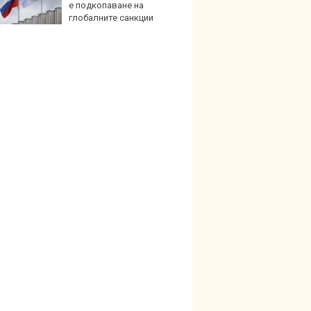
е подкопаване на
недос
глобалните санкции
елект