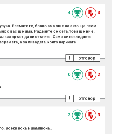
4
3
купува. Вземате го, браво ама още на лято ще пеем
ях с вас ще има. Радвайте се сега, това ще ви е.
алкия пръст да ни стъпите. Само си погледнете
срамете, а за ливадата, която наричате
!
отговор
0
2
*
!
отговор
3
3
го. Всеки иска в шампиона..