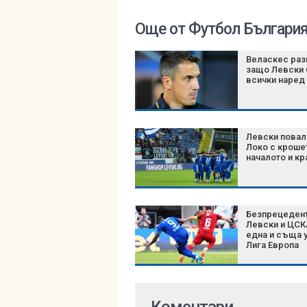
Още от Футбол Българи
Веласкес раз
защо Левски 
всички наред
Левски повал
Локо с кроше
началото и кр
Безпрецедент
Левски и ЦСК
една и съща у
Лига Европа