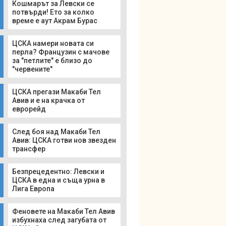
Кошмарът за Левски се
потвърди! Ето за колко
време е аут Акрам Бурас
ЦСКА намери новата си
перла? Французин с мачове
за "петлите" е близо до
"червените"
ЦСКА прегази Макаби Тел
Авив и е на крачка от
еврорейд
След боя над Макаби Тел
Авив: ЦСКА готви нов звезден
трансфер
Безпрецедентно: Левски и
ЦСКА в една и съща урна в
Лига Европа
Феновете на Макаби Тел Авив
избухнаха след загубата от