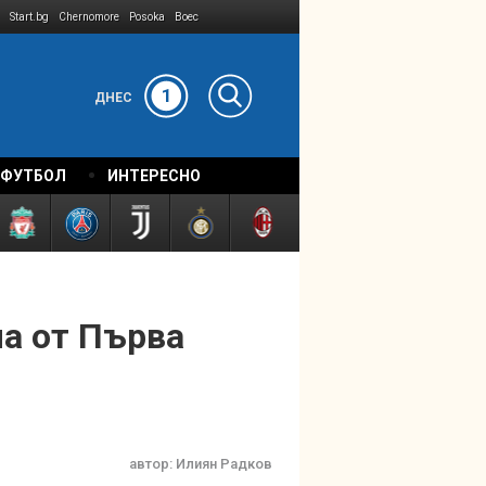
Start.bg
Chernomore
Posoka
Boec
1
ДНЕС
 ФУТБОЛ
ИНТЕРЕСНО
ла от Първа
автор:
Илиян Радков