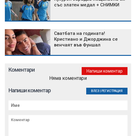
със златен медал + СНИМКИ
Сватбата на годината!
Кристиано и Джорджина се
венчаят във Фуншал
Коментари
Напиши коментар
Няма коментари
Напиши коментар
ВЛЕЗ
|
РЕГИСТРАЦИЯ