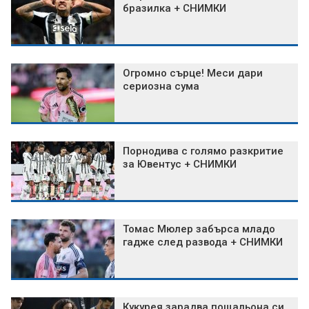
бразилка + СНИМКИ
Огромно сърце! Меси дари
сериозна сума
Порнодива с голямо разкритие
за Ювентус + СНИМКИ
Томас Мюлер забърса младо
гадже след развода + СНИМКИ
Кукурея зарадва пощальона си