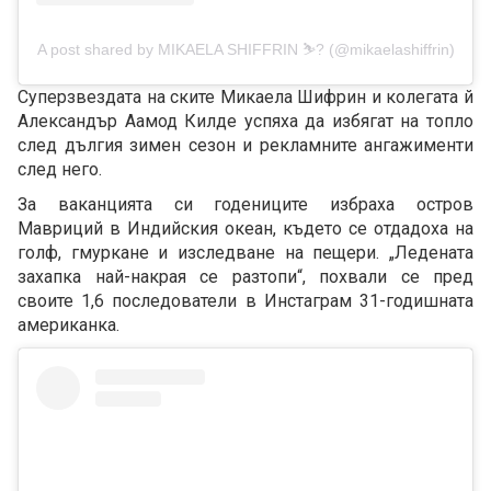
A post shared by MIKAELA SHIFFRIN ⛷? (@mikaelashiffrin)
Суперзвездата на ските Микаела Шифрин и колегата й
Александър Аамод Килде успяха да избягат на топло
след дългия зимен сезон и рекламните ангажименти
след него.
За ваканцията си годениците избраха остров
Мавриций в Индийския океан, където се отдадоха на
голф, гмуркане и изследване на пещери. „Ледената
захапка най-накрая се разтопи“, похвали се пред
своите 1,6 последователи в Инстаграм 31-годишната
американка.