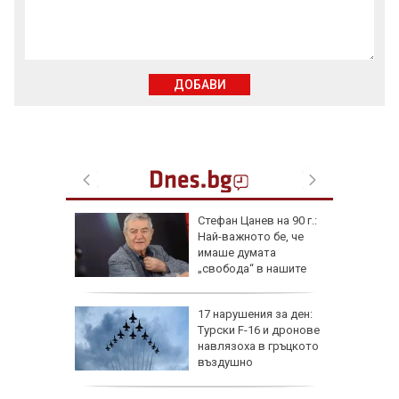
ДОБАВИ
ирима за
Стефан Цанев на 90 г.:
ургас,
Най-важното бе, че
еста
имаше думата
„свобода“ в нашите
стихове
ай
17 нарушения за ден:
Турски F-16 и дронове
на
навлязоха в гръцкото
ия носи
въздушно
пространство