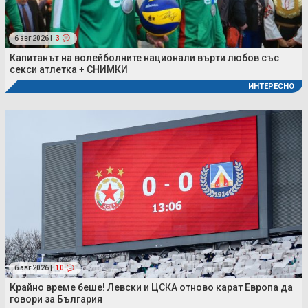
6 авг 2026 |
3
Капитанът на волейболните национали върти любов със
секси атлетка + СНИМКИ
ИНТЕРЕСНО
6 авг 2026 |
10
Крайно време беше! Левски и ЦСКА отново карат Европа да
говори за България