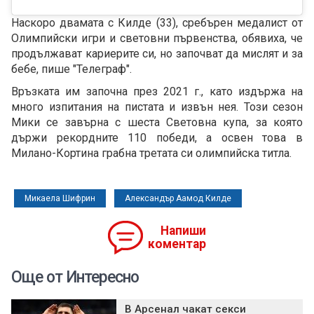
Наскоро двамата с Килде (33), сребърен медалист от
Олимпийски игри и световни първенства, обявиха, че
продължават кариерите си, но започват да мислят и за
бебе, пише "Телеграф".
Връзката им започна през 2021 г., като издържа на
много изпитания на пистата и извън нея. Този сезон
Мики се завърна с шеста Световна купа, за която
държи рекордните 110 победи, а освен това в
Милано-Кортина грабна третата си олимпийска титла.
Микаела Шифрин
Александър Аамод Килде
Напиши
коментар
Още от Интересно
В Арсенал чакат секси