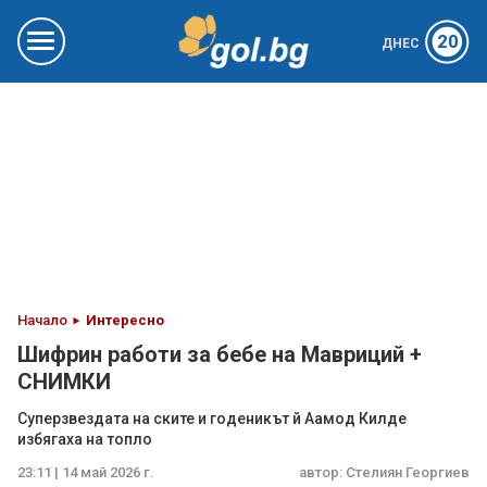
20
ДНЕС
Начало
Интересно
Шифрин работи за бебе на Мавриций +
СНИМКИ
Суперзвездата на ските и годеникът й Аамод Килде
избягаха на топло
23:11 | 14 май 2026 г.
автор:
Стелиян Георгиев