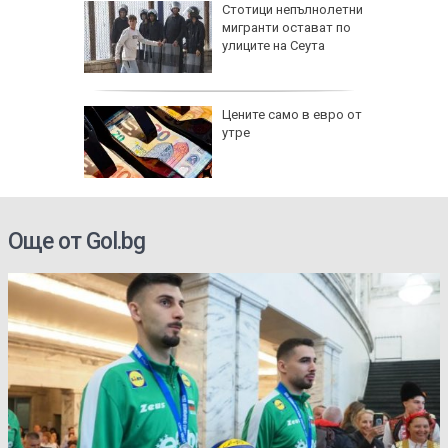
уация
Стотици непълнолетни
та в
мигранти остават по
йланд
улиците на Сеута
й АМ
Цените само в евро от
ладян,
утре
асенето
гнища
Още от Gol.bg