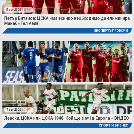
5 авг 2026 |
3
Петър Витанов: ЦСКА има всичко необходимо да елиминира
Макаби Тел Авив
ЕКСПЕРТЪТ ГОВОРИ
7 авг 2026 |
1
Левски, ЦСКА или ЦСКА 1948: Кой ще е №1 в Европа + ВИДЕО
СПОРТ И БИЗНЕС