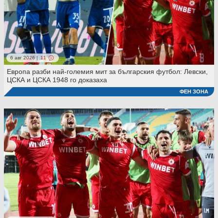
6 авг 2026 |
11
Европа разби най-големия мит за българския футбол: Левски,
ЦСКА и ЦСКА 1948 го доказаха
ФЕН ЗОНА