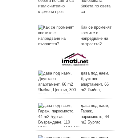
половината
бебета по света
са
изключително кърмени през първите
шест месеца
Как се променят
костите с
напредване на
възрастта?
дава под наем,
Двустаен
апартамент, 66
m2 Ямбол,
Център, 300 EUR
дава под наем,
Гараж,
паркомясто, 44
m2 Бургас,
Възраждане, 110 EUR
дава под наем,