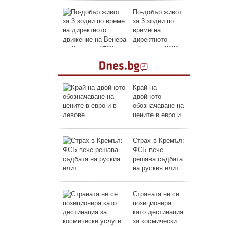
По-добър живот
за 3 зодии по
време на
директното
движение на Венера на 8 август 2026 г.
Край на
двойното
обозначаване на
цените в евро и
в левове
Страх в Кремъл:
ФСБ вече
решава съдбата
на руския елит
Страната ни се
позиционира
като дестинация
за космически