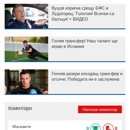
Вуцов изригна срещу БФС и
Лудогорец: Тъпотии! Всички са
балъци! + ВИДЕО
Голям трансфер! Наш талант ще
играе в Испания
Генчев разкри изходящ трансфер и
отсече: Победата ни е заслужена
Коментари
Напиши коментар
Мачовете
0
0