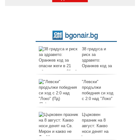
38 градуса и
риск за
здравето:
Оранжев код за
опасни жеги в 21 области
"Левски"
продължи
победния си ход
с 2:0 над "Локо"
(Пд)
Църковен
празник на 8
август: Какво
носи денят на
Св. Мирон и какво не бива да правим