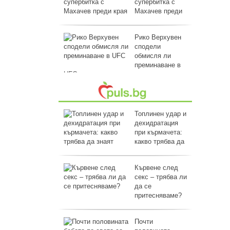
супербитка с
Махачев преди
края на кариерата му
Рико Верхувен
сподели
обмисля ли
преминаване в
UFC
Топлинен удар и
дехидратация
при кърмачета:
какво трябва да
знаят родителите
Кървене след
секс – трябва ли
да се
притесняваме?
Почти