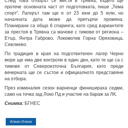
След това отборът се мести в Трявна, където ще
протече основната част от подготовката, пише „Тема
спорт“. Лагерът там ще е от 23 юни до 5 юли, но
началната дата може да претърпи промяна.
Планирани са общо 6 спаринга, като сред вариантите
за престоя в Трявна са мачове с тимове от региона –
Етър, Янтра Габрово, Локомотив Горна Оряховица,
Севлиево.
По традиция в края на подготвителен лагер Черно
море ще има две контроли в един ден, като те ще са с
тимове от Североизточна България, като преди
вечерната ще се състои и официалното представяне
на отбора.
През изминалия сезон варненци финишираха седми,
само на точка зад Локо Пд и участие на бараж за ЛК.
Снимка:
БГНЕС
Илиан Илиев