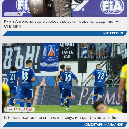
7 авг 2026
Кими Антонели върти любов със секси маце на Сардиния +
СНИМКИ
ИНТЕРЕСНО
7 авг 2026 |
14
В Левски всичко е огън, земя, въздух и вода! И много любов...
КОМЕНТАРИ И АНАЛИЗИ