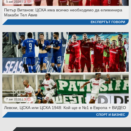
5 авг 2026 |
3
Петър Витанов: ЦСКА има всичко необходимо да елиминира
Макаби Тел Авив
ЕКСПЕРТЪТ ГОВОРИ
7 авг 2026 |
5
Левски, ЦСКА или ЦСКА 1948: Кой ще е №1 в Европа + ВИДЕО
СПОРТ И БИЗНЕС