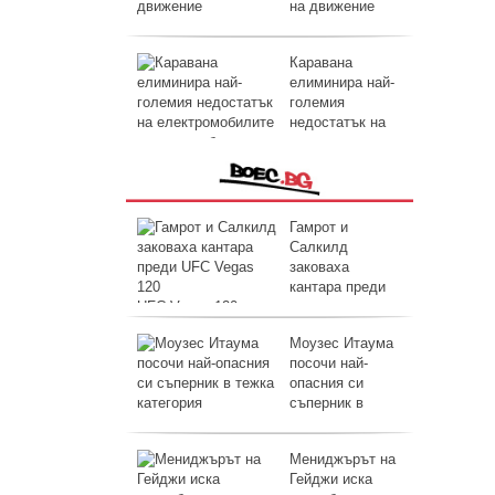
на движение
Каравана
елиминира най-
големия
недостатък на
електромобилите
Гамрот и
Салкилд
заковаха
кантара преди
UFC Vegas 120
Моузес Итаума
посочи най-
опасния си
съперник в
тежка категория
Мениджърът на
Гейджи иска