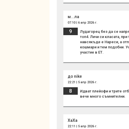
м...ла
07:10 | 6 апр 2026 г.
9
Лудагорец без да се напр
топ4. Личи си класата, пр
навсякъде е Нареси, а отп
кошмари и тем подобни. Ус
участие в ЕТ.
до nike
22:21 | 5 апр 2026 г.
8
Идват плейофи и трите отб
вече много съмнителни.
ХаХа
22:11 | 5 апр 2026 г.