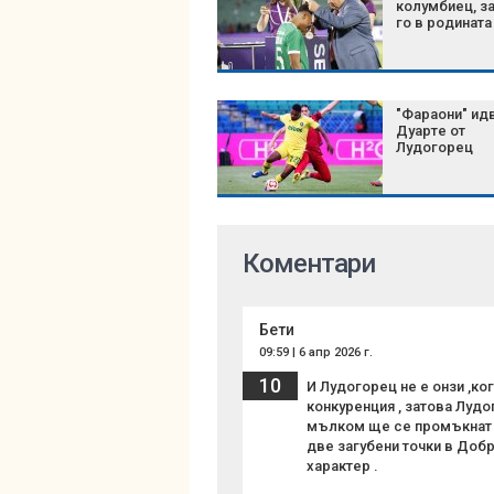
колумбиец, з
го в родината
"Фараони" идв
Дуарте от
Лудогорец
Коментари
Бети
09:59 | 6 апр 2026 г.
10
И Лудогорец не е онзи ,ко
конкуренция , затова Лудо
мълком ще се промъкнат д
две загубени точки в Добри
характер .