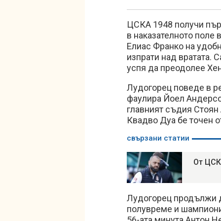
ЦСКА 1948 получи пър
в наказателното поле в
Елиас Франко на удобна
изпрати над вратата. 
успя да преодолее Хе
Лудогорец поведе в ре
фаулира Йоел Андерсон
главният съдия Стоян
Квадво Дуа бе точен от
свързани статии
От ЦСК
Лудогорец продължи д
полувреме и шампионит
56-ата минута Антон Н