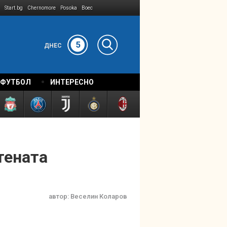
Start.bg
Chernomore
Posoka
Boec
5
ДНЕС
 ФУТБОЛ
ИНТЕРЕСНО
тената
автор:
Веселин Коларов