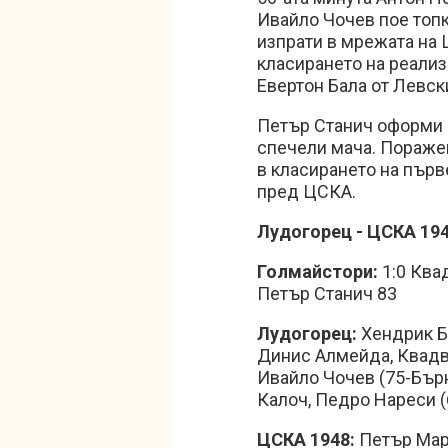
Ивайло Чочев пое топк
изпрати в мрежата на 
класирането на реализа
Евертон Бала от Левс
Петър Станич оформи к
спечели мача. Пораже
в класирането на първ
пред ЦСКА.
Лудогорец - ЦСКА 194
Голмайстори:
1:0 Квад
Петър Станич 83
Лудогорец:
Хендрик Б
Динис Алмейда, Квадво
Ивайло Чочев (75-Бър
Калоч, Педро Нареси (
ЦСКА 1948:
Петър Мар