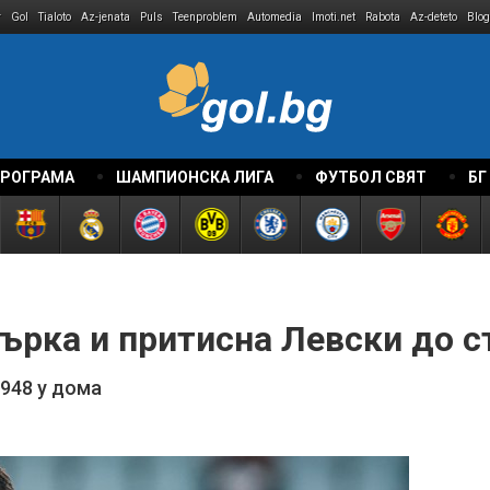
r
Gol
Tialoto
Az-jenata
Puls
Teenproblem
Automedia
Imoti.net
Rabota
Az-deteto
Blog
ПРОГРАМА
ШАМПИОНСКА ЛИГА
ФУТБОЛ СВЯТ
БГ
ърка и притисна Левски до с
948 у дома