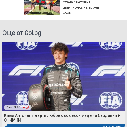
 нужда
стана световна
за ПВО
шампионка на троен
скок
Още от Gol.bg
7 авг 2026 |
4
Кими Антонели върти любов със секси маце на Сардиния +
СНИМКИ