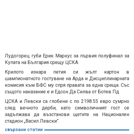
Лудогорец губи Ерик Маркус за първия полуфинал за
Купата на България срещу ЦСКА.
Крилото изкара петия си жълт картон в
шампионатното гостуване на Арда и Дисциплинарната
комисия към БФС му спря правата за една среща. Със
същото наказание е и Едсон Да Силва от Ботев Пд.
ЦСКА и Левски са глобени с по 2198.55 евро сумрно
след вечното дерби, като символичният гост се
задължава да възстанови щетите на Национален
стадион „Васил Левски”.
свързани статии