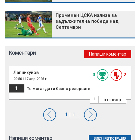
Променен ЦСКА излиза за
задължителна победа над
Септември
Коментари
Напиши коментар
Лапнихуйов
0
2
20:50 | 17 апр 2026 г.
1
Те могат да ги бият с резервите.
!
отговор
Напиши коментар
ВЛЕЗ
|
РЕГИСТРАЦИЯ