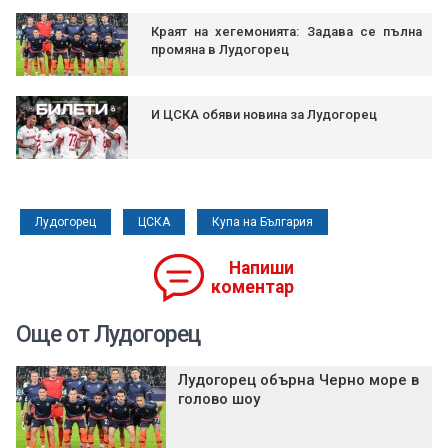
Краят на хегемонията: Задава се пълна
промяна в Лудогорец
И ЦСКА обяви новина за Лудогорец
Лудогорец
ЦСКА
Купа на България
Напиши
коментар
Още от Лудогорец
Лудогорец обърна Черно море в
голово шоу