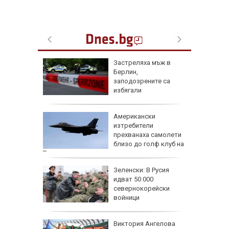
акрая
Застреляха мъж в
-
Берлин,
ична
заподозрените са
ания
избягали
а над 1
Американски
ради
изтребители
н
прехванаха самолети
близо до голф клуб на
Тръмп
очти е
Зеленски: В Русия
ето си
идват 50 000
севернокорейски
войници
 Южна
Виктория Ангелова