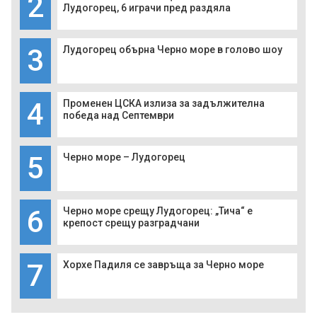
2
Лудогорец, 6 играчи пред раздяла
3
Лудогорец обърна Черно море в голово шоу
4
Променен ЦСКА излиза за задължителна
победа над Септември
5
Черно море – Лудогорец
6
Черно море срещу Лудогорец: „Тича“ е
крепост срещу разградчани
7
Хорхе Падиля се завръща за Черно море