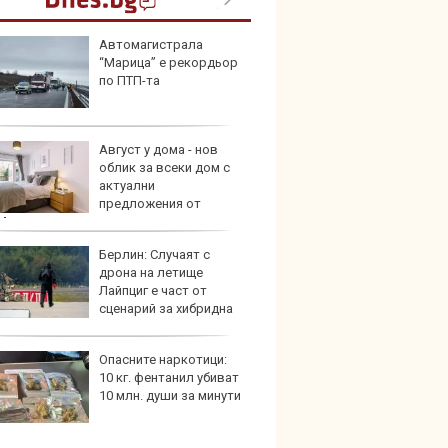
Автомагистрала
Кратъ
“Марица” е рекордьор
дали 
по ПТП-та
работи
Август у дома - нов
25-те 
облик за всеки дом с
внесе
актуални
през 
предложения от
Max
Берлин: Случаят с
Audi 
дрона на летище
с про
Лайпциг е част от
луксо
сценарий за хибридна
ново 
Опасните наркотици:
Защо 
10 кг. фентанил убиват
едно 
10 млн. души за минути
колко
911