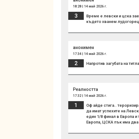
анонимен
18:28 | 14 май 2026 г.
3
Време е левски и цска за
където хванем лудогорец 
анонимен
17:34 | 14 май 2026 г.
2
Напротив загубата на титл
Реалността
17:32 | 14 май 2026 г.
1
Оф айде стига.. тероризир
да имат успехите на Левск
един 1/8 финал в Европа и 
Европа, ЦСКА пък има два 