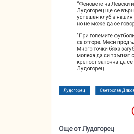
“Феновете на Левски и
Лудогорец ще се върне 
успешен клуб в нашия 
но не може да се гово
"При големите футболи
са отгоре. Меси продъл
Много точки бяха загу
молеха да си тръгнат 
крепост започна да се
Лудогорец.
Лудогорец
Светослав Дяко
Още от Лудогорец