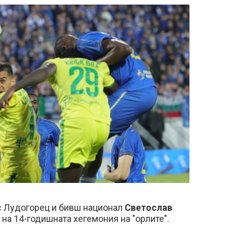
с Лудогорец и бивш национал
Светослав
на 14-годишната хегемония на "орлите".