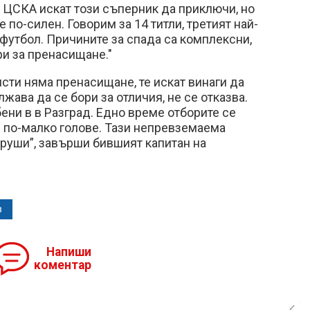
 ЦСКА искат този съперник да приключи, но
по-силен. Говорим за 14 титли, третият най-
футбол. Причините за спада са комплексни,
ри за пренасищане."
сти няма пренасищане, те искат винаги да
жава да се бори за отличия, не се отказва.
бени в в Разград. Едно време отборите се
с по-малко голове. Тази непревземаема
 руши”, завърши бившият капитан на
в
Напиши
коментар