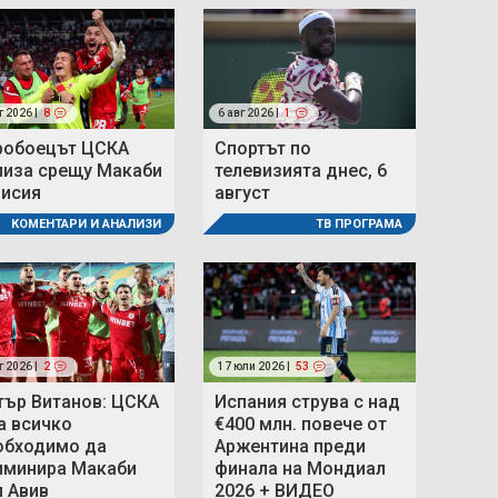
г 2026 |
8
6 авг 2026 |
1
робоецът ЦСКА
Спортът по
лиза срещу Макаби
телевизията днес, 6
мисия
август
КОМЕНТАРИ И АНАЛИЗИ
ТВ ПРОГРАМА
г 2026 |
2
17 юли 2026 |
53
тър Витанов: ЦСКА
Испания струва с над
а всичко
€400 млн. повече от
обходимо да
Аржентина преди
иминира Макаби
финала на Мондиал
л Авив
2026 + ВИДЕО