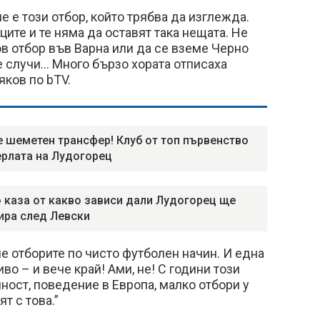
не е този отбор, който трябва да изглежда.
ите и те няма да оставят така нещата. Не
нов отбор във Варна или да се вземе Черно
е случи… Много бързо хората отписаха
яков по bTV.
е шеметен трансфер! Клуб от топ първенство
ерлата на Лудогорец
 каза от какво зависи дали Лудогорец ще
ра след Левски
е отборите по чисто футболен начин. И една
иво – и вече край! Ами, не! С години този
лност, поведение в Европа, малко отбори у
т с това.”