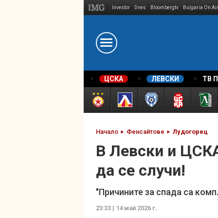
Investor
Dnes
Bloombergtv
Bulgaria On Ai
Megavselena.bg
ЦСКА
ЛЕВСКИ
ТВ 
Начало
Фенсайтове
Лудогорец
В Левски и ЦСКА
да се случи!
"Причините за спада са комп
23:33 | 14 май 2026 г.