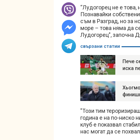
“Лудогорец не е това, 
Познавайки собствениц
съм в Разград, но за 
море – това няма да с
Лудогорец", започна Д
свързани статии
Пече с
иска п
Хьогмо
финиши
"Този тим тероризираш
година е на по-ниско н
клуб е показвал стаби
нас могат да се похваля