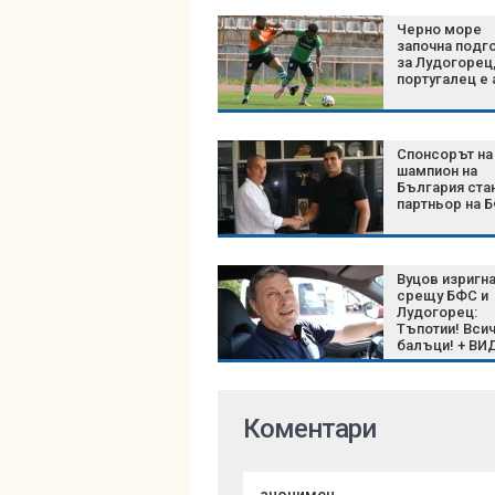
Черно море
започна подг
за Лудогорец
португалец е 
Спонсорът на
шампион на
България ста
партньор на 
Вуцов изригн
срещу БФС и
Лудогорец:
Тъпотии! Всич
балъци! + ВИ
Коментари