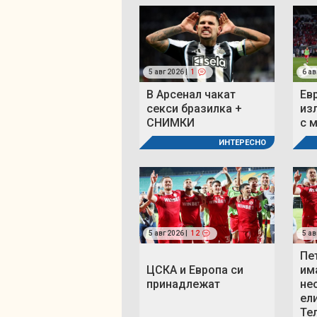
5 авг 2026 |
1
6 ав
В Арсенал чакат
Ев
секси бразилка +
из
СНИМКИ
с 
ИНТЕРЕСНО
5 авг 2026 |
12
5 ав
Пе
ЦСКА и Европа си
им
принадлежат
не
ел
Те