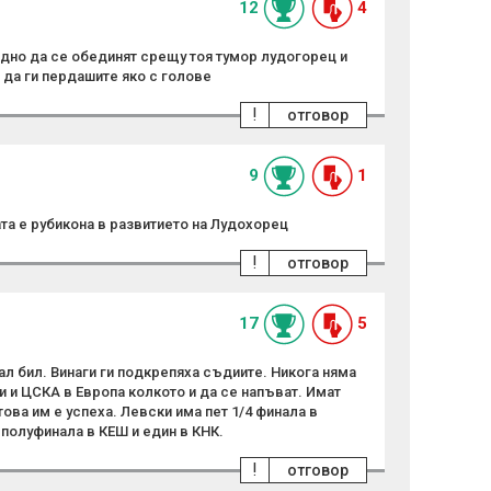
12
4
едно да се обединят срещу тоя тумор лудогорец и
да ги пердашите яко с голове
!
отговор
9
1
ата е рубикона в развитието на Лудохорец
!
отговор
17
5
ал бил. Винаги ги подкрепяха съдиите. Никога няма
и и ЦСКА в Европа колкото и да се напъват. Имат
това им е успеха. Левски има пет 1/4 финала в
полуфинала в КЕШ и един в КНК.
!
отговор