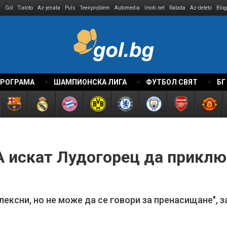
r
Gol
Tialoto
Az-jenata
Puls
Teenproblem
Automedia
Imoti.net
Rabota
Az-deteto
Blog
ПРОГРАМА
ШАМПИОНСКА ЛИГА
ФУТБОЛ СВЯТ
БГ
 искат Лудогорец да приключ
лексни, но не може да се говори за пренасищане", 