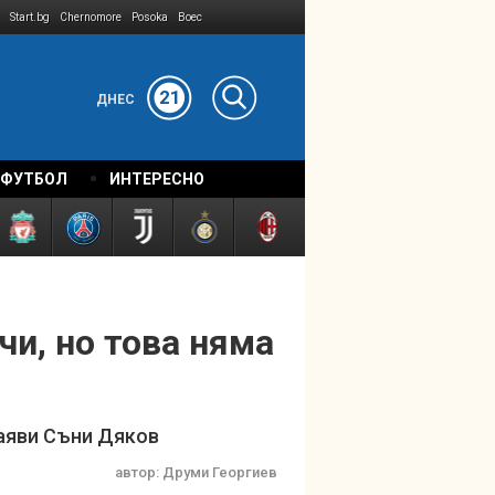
Start.bg
Chernomore
Posoka
Boec
21
ДНЕС
 ФУТБОЛ
ИНТЕРЕСНО
и, но това няма
заяви Съни Дяков
автор:
Друми Георгиев