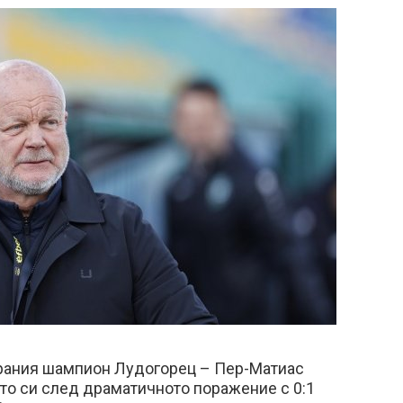
рания шампион Лудогорец – Пер-Матиас
то си след драматичното поражение с 0:1