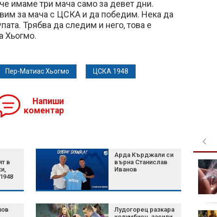
че имаме три мача само за девет дни.
вим за мача с ЦСКА и да победим. Нека да
пата. Трябва да следим и него, това е
а Хьогмо.
Пер-Матиас Хьогмо
ЦСКА 1948
Напиши
коментар
Арда Кърджали си
ят в
върна Станислав
БАБХ и ДАНС иззеха
и,
Иванов
над 600 литра опасни
1948
препарати в
Пловдивско
нов
Лудогорец разкара
В "Денят ON AIR" на 7
колумбиец, засили