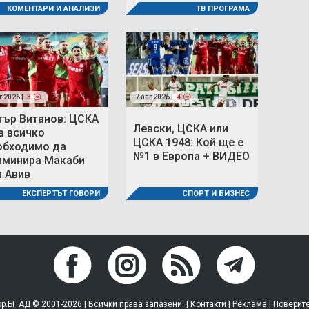
КОМЕНТАРИ И АНАЛИЗИ
ТВ ПРОГРАМА
г 2026 |
3
7 авг 2026 |
4
тър Витанов: ЦСКА
Левски, ЦСКА или
а всичко
ЦСКА 1948: Кой ще е
обходимо да
№1 в Европа + ВИДЕО
иминира Макаби
л Авив
СПОРТ И БИЗНЕС
ЕКСПЕРТЪТ ГОВОРИ
р.БГ АД © 2001-2026 | Всички права запазени. |
Контакти
|
Реклама
|
Поверит