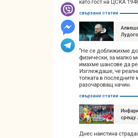
като гост на ЦСКА 1948
свързани статии
Алвеша
Лудог
"Не се доближихме до
физически, за малко м
имахме шансове да ре
Изглеждаше, че реалн
топката в последните 
разочароващ начин.
свързани статии
Инфарк
срещу 
Днес наистина страдах