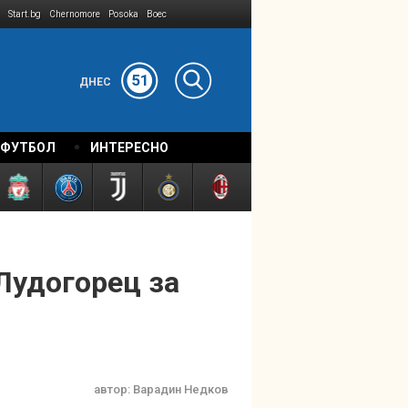
Start.bg
Chernomore
Posoka
Boec
51
ДНЕС
 ФУТБОЛ
ИНТЕРЕСНО
Лудогорец за
автор:
Варадин Недков