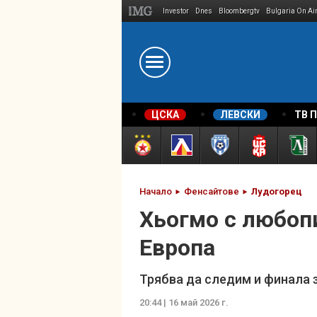
Investor
Dnes
Bloombergtv
Bulgaria On Ai
Megavselena.bg
ЦСКА
ЛЕВСКИ
ТВ 
Начало
Фенсайтове
Лудогорец
Хьогмо с любопи
Европа
Трябва да следим и финала з
20:44 | 16 май 2026 г.