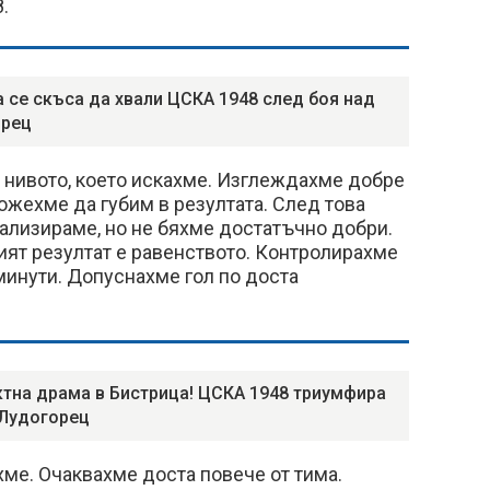
.
 се скъса да хвали ЦСКА 1948 след боя над
орец
 нивото, което искахме. Изглеждахме добре
ожехме да губим в резултата. След това
ализираме, но не бяхме достатъчно добри.
ият резултат е равенството. Контролирахме
минути. Допуснахме гол по доста
тна драма в Бистрица! ЦСКА 1948 триумфира
Лудогорец
ме. Очаквахме доста повече от тима.