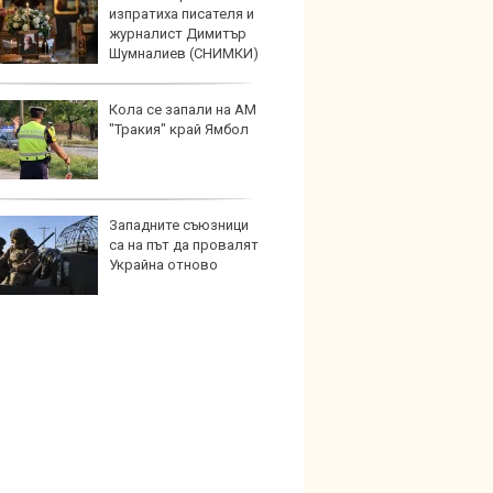
изпратиха писателя и
под з
журналист Димитър
на дв
Шумналиев (СНИМКИ)
Кола се запали на АМ
Карав
"Тракия" край Ямбол
най-г
недос
елект
Западните съюзници
Merce
са на път да провалят
Door 
Украйна отново
бензи