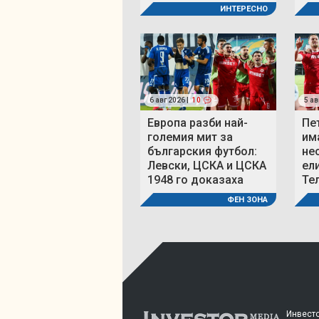
ИНТЕРЕСНО
6 авг 2026 |
10
5 ав
Европа разби най-
Пе
големия мит за
им
българския футбол:
не
Левски, ЦСКА и ЦСКА
ел
1948 го доказаха
Те
ФЕН ЗОНА
Инвесто