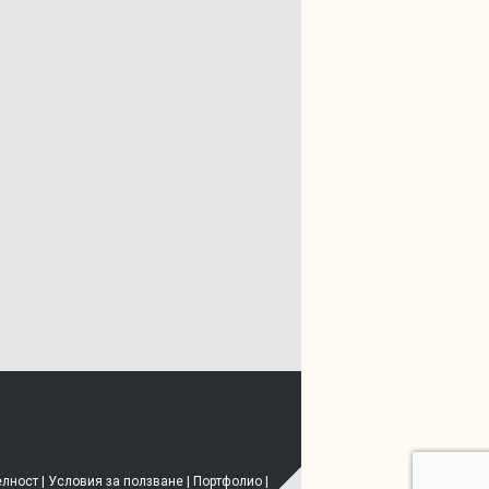
елност
|
Условия за ползване
|
Портфолио
|