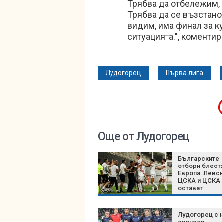
Трябва да отбележим, 
Трябва да се възстано
видим, има финал за ку
ситуацията.", коментир
Лудогорец
Първа лига
Още от Лудогорец
Българските
отбори блест
Европа: Левск
ЦСКА и ЦСКА 
остават
непобедени
Лудогорец с 
спонсор