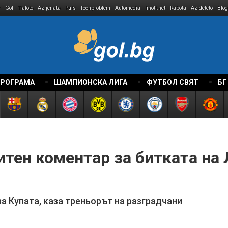
r
Gol
Tialoto
Az-jenata
Puls
Teenproblem
Automedia
Imoti.net
Rabota
Az-deteto
Blog
ПРОГРАМА
ШАМПИОНСКА ЛИГА
ФУТБОЛ СВЯТ
БГ
тен коментар за битката на 
а Купата, каза треньорът на разградчани