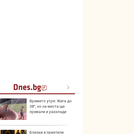
Времето утре: Жега до
Защо 
38°, но на места ще
остав
превали и разхлади
жегат
Близки и приятели
Автом