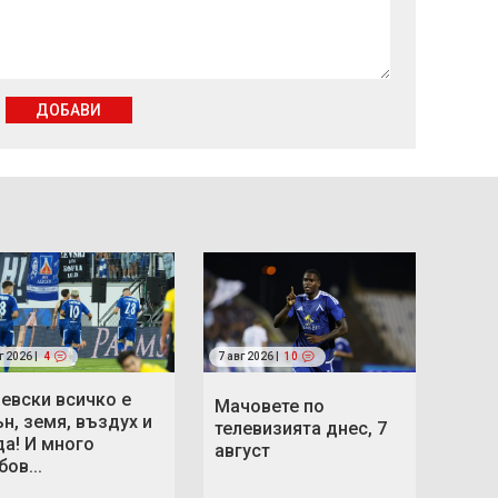
ДОБАВИ
г 2026 |
4
7 авг 2026 |
10
Левски всичко е
Мачовете по
ън, земя, въздух и
телевизията днес, 7
да! И много
август
ов...