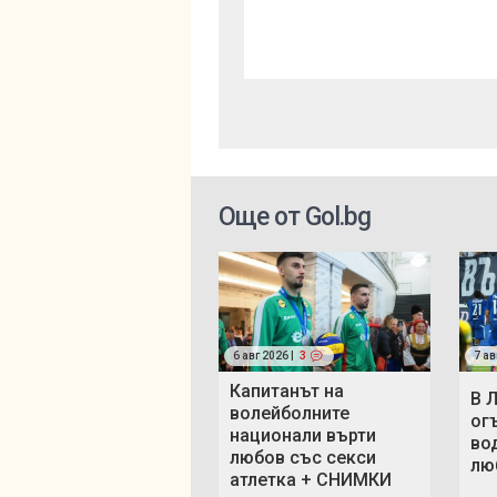
Още от Gol.bg
6 авг 2026 |
3
7 ав
Капитанът на
В 
волейболните
ог
национали върти
во
любов със секси
люб
атлетка + СНИМКИ