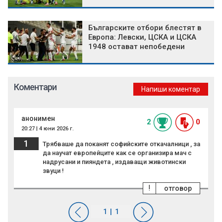
Българските отбори блестят в
Европа: Левски, ЦСКА и ЦСКА
1948 остават непобедени
Коментари
Напиши коментар
анонимен
2
0
20:27 | 4 юни 2026 г.
1
Трябваше да поканят софийските откачалници , за
да научат европейците как се организира мач с
надрусани и пияндета , издаващи животински
звуци !
!
отговор