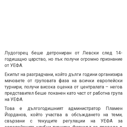
Лудогорец беше детрониран от Левски след 14-
годишщно царство, но пък получи огромно признание
от УЕФА.
Екипът на разградчани, който дълги години организира
мачовете от груповата фаза на всички европейски
турнири, получи висока оценка от централата – негов
представител беше поканен като част от работна група
на УЕФА.
Това е дългогодишният администратор Пламен
Йорданов, който участва в обсъждането на теми,
свързани с текущите регулации на УЕФА за