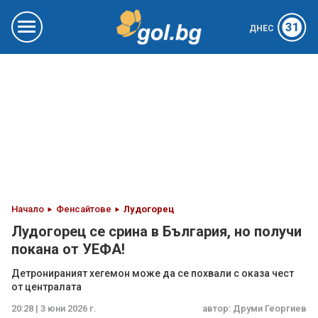
31
ДНЕС
Начало
Фенсайтове
Лудогорец
Лудогорец се срина в България, но получи
покана от УЕФА!
Детронираният хегемон може да се похвали с оказа чест
от централата
20:28 | 3 юни 2026 г.
автор:
Друми Георгиев