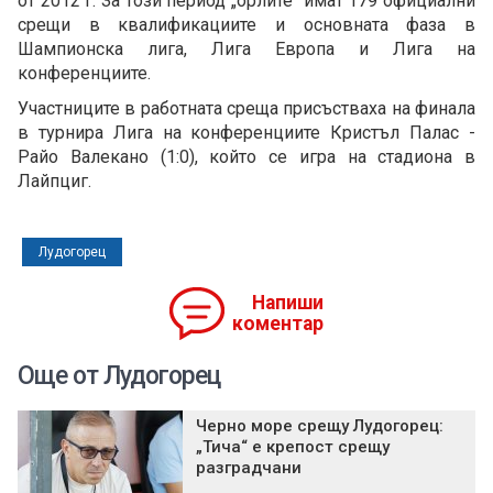
от 2012 г. За този период „орлите“ имат 179 официални
срещи в квалификациите и основната фаза в
Шампионска лига, Лига Европа и Лига на
конференциите.
Участниците в работната среща присъстваха на финала
в турнира Лига на конференциите Кристъл Палас -
Райо Валекано (1:0), който се игра на стадиона в
Лайпциг.
Лудогорец
Напиши
коментар
Още от Лудогорец
Черно море срещу Лудогорец:
„Тича“ е крепост срещу
разградчани