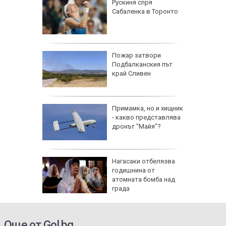
Рускиня спря
ените да
Сабаленка в Торонто
ите си
омикс:
Пожар затвори
 Георги
Подбалканския път
д към
край Сливен
щето
я
Примамка, но и хищник
- какво представлява
дронът "Майя"?
лжават:
Нагасаки отбелязва
е очаква
годишнина от
густ
атомната бомба над
града
Още от Gol.bg