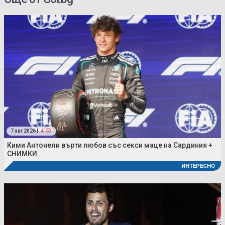
7 авг 2026 |
4
Кими Антонели върти любов със секси маце на Сардиния +
СНИМКИ
ИНТЕРЕСНО