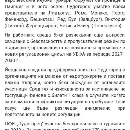
европейските клубни турнири. Форумът се проведе в
Лайпциг и в него освен Лудогорец участие взеха
представители на Ливърпул, Рома, Монако, Порто,
Фейенорд, Бешикташ, Ред Бул (Залцбург), Виктория
(Пилзен), Ференцварош, Бетис и Байер (Леверкузен).
На работната среща бяха разисквани още въпроси,
свързани с безопасността и пропускателния режим по
стадионите, организацията на мачовете и промените в
новия регулационен цикъл на УЕФА за периода 2027–
2030 г.
Йорданов сподели пред форума опита на Лудогорец в
организацията на мачове от евротурнирите и постави
важни въпроси, които бяха обсъдени от останалите
участници. Сред тях и изискванията за настаняване на
гостуващи фенове с билети I класа в случаите, когато
са възможни конфликтни ситуации по трибуните. Този
казус ще бъде разгледан внимателно при
подготвянето на новите регулации.
ПФК „Лудогорец“ участва без прекъсване в турнирите