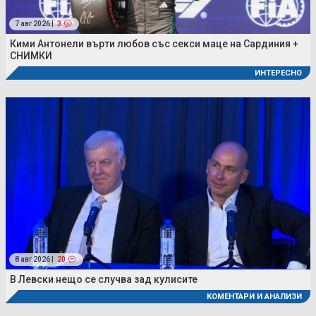
7 авг 2026 |
3
Кими Антонели върти любов със секси маце на Сардиния +
СНИМКИ
ИНТЕРЕСНО
8 авг 2026 |
20
В Левски нещо се случва зад кулисите
КОМЕНТАРИ И АНАЛИЗИ