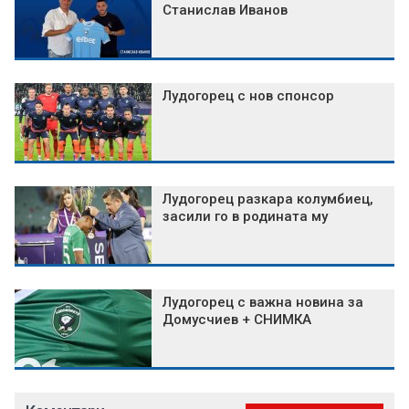
Станислав Иванов
Лудогорец с нов спонсор
Лудогорец разкара колумбиец,
засили го в родината му
Лудогорец с важна новина за
Домусчиев + СНИМКА