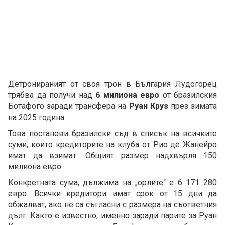
Детронираният от своя трон в България Лудогорец
трябва да получи над
6 милиона евро
от бразилския
Ботафого заради трансфера на
Руан Круз
през зимата
на 2025 година.
Това постанови бразилски съд в списък на всичките
суми, които кредиторите на клуба от Рио де Жанейро
имат да взимат. Общият размер надхвърля 150
милиона евро.
Конкретната сума, дължима на „орлите“ е 6 171 280
евро. Всички кредитори имат срок от 15 дни да
обжалват, ако не са съгласни с размера на съответния
дълг. Както е известно, именно заради парите за Руан