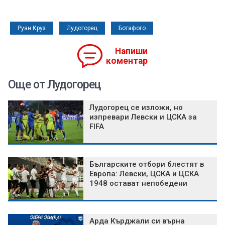
Руан Круз
Лудогорец
Ботафого
Напиши
коментар
Още от Лудогорец
Лудогорец се изложи, но
изпревари Левски и ЦСКА за
FIFA
Българските отбори блестят в
Европа: Левски, ЦСКА и ЦСКА
1948 остават непобедени
Арда Кърджали си върна