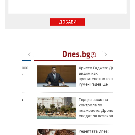
ДОБАВИ
се 23 000
Христо Гаджев: Да
т УЕФА
видим как
правителството на
Румен Радев ще
защити националния ни интерес
гра за
Гърция засилва
ежка
контрола по
лси"
плажовете: Дронове
следят за незаконни
чадъри и ограничен достъп
рай
Рецептата Dnes: