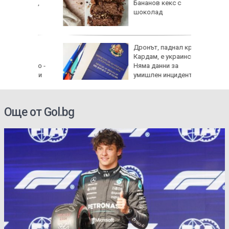
ински,
Бананов кекс с
 е
шоколад
 край
Дронът, паднал край
Кардам, е украински:
асково -
Няма данни за
 къщи и
умишлен инцидент
Още от Gol.bg