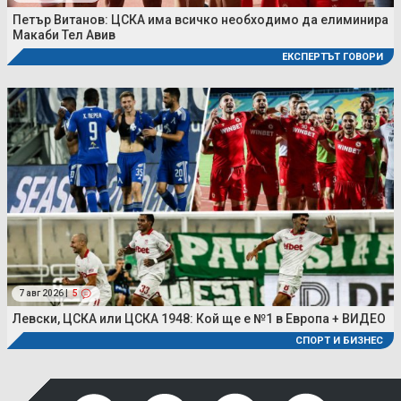
Петър Витанов: ЦСКА има всичко необходимо да елиминира
Макаби Тел Авив
ЕКСПЕРТЪТ ГОВОРИ
7 авг 2026 |
5
Левски, ЦСКА или ЦСКА 1948: Кой ще е №1 в Европа + ВИДЕО
СПОРТ И БИЗНЕС