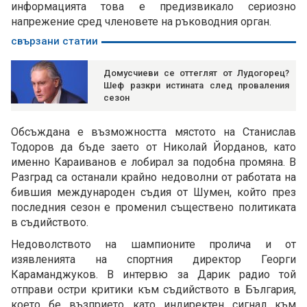
информацията това е предизвикало сериозно
напрежение сред членовете на ръководния орган.
свързани статии
Домусчиеви се оттеглят от Лудогорец?
Шеф разкри истината след проваления
сезон
Обсъждана е възможността мястото на Станислав
Тодоров да бъде заето от Николай Йорданов, като
именно Караиванов е лобирал за подобна промяна. В
Разград са останали крайно недоволни от работата на
бившия международен съдия от Шумен, който през
последния сезон е променил съществено политиката
в съдийството.
Недоволството на шампионите пролича и от
изявленията на спортния директор Георги
Караманджуков. В интервю за Дарик радио той
отправи остри критики към съдийството в България,
което бе възприето като индиректен сигнал към