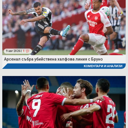
9 авг 2026 |
1
Арсенал събра убийствена халфова линия с Бруно
КОМЕНТАРИ И АНАЛИЗИ