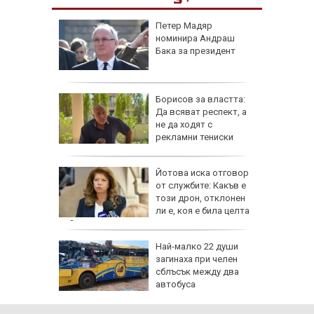
е в
Петер Мадяр
нираха
номинира Андраш
за
Бака за президент
Борисов за властта:
асегнал
Да всяват респект, а
ра
не да ходят с
рекламни тениски
шения
Йотова иска отговор
и камери
от службите: Какъв е
шофьор
този дрон, отклонен
ли е, коя е била целта
му?
и
Най-малко 22 души
ите си
загинаха при челен
гони във
сблъсък между два
автобуса
се полз