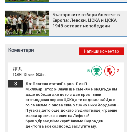
Българските отбори блестят в
Европа: Левски, ЦСКА и ЦСКА
1948 остават непобедени
Коментари
Напиши коментар
ДГД
5
2
12:09 | 13 юни 2026 г.
3
До: Платена статияПърво -Е си П
М,кл06ар!.Второ-Значи ще сменяме оня,къде им
даде победата,където с две престъпни
отсъждания поряза ЦСКА,а те недоволни?И,ще
го сменяме с онова синьо г0мно Ники Йорданов -
П утакта,дето още,докато съдийстваше,играеше
малки вратички с екип на Лефски?
Браво,браво,и3мекяри!Чакаме Видовден
ден,тогва всеки,според заслугите му.