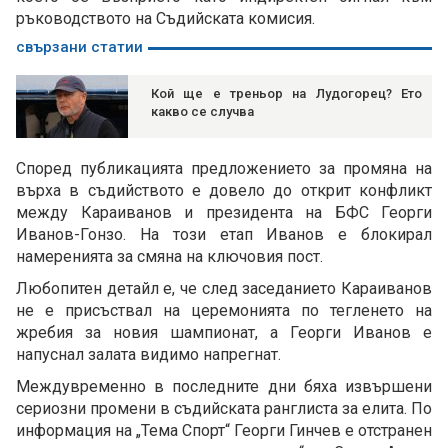
ръководството на Съдийската комисия.
свързани статии
Кой ще е треньор на Лудогорец? Ето
какво се случва
Според публикацията предложението за промяна на
върха в съдийството е довело до открит конфликт
между Караиванов и президента на БФС Георги
Иванов-Гонзо. На този етап Иванов е блокирал
намеренията за смяна на ключовия пост.
Любопитен детайл е, че след заседанието Караиванов
не е присъствал на церемонията по тегленето на
жребия за новия шампионат, а Георги Иванов е
напуснал залата видимо напрегнат.
Междувременно в последните дни бяха извършени
сериозни промени в съдийската ранглиста за елита. По
информация на „Тема Спорт“ Георги Гинчев е отстранен