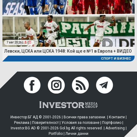
7 авг 2026 |
5
Левски, ЦСКА или ЦСКА 1948: Кой ще е №1 в Европа + ВИДЕО
СПОРТ И БИЗНЕС
Инвестор.БГ АД © 2001-2026 | Всички права запазени. |
Контакти
|
Реклама
|
Поверителност
|
Условия за ползване
|
Портфолио
|
Investor.BG AD © 2001-2026 Gol.bg All rights reserved. |
Advertising
|
Portfolio
|
Лични данни