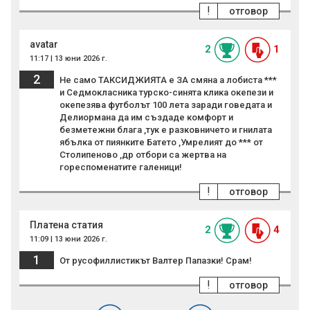
!
отговор
аvatar
2
1
11:17 | 13 юни 2026 г.
2
Не само ТАКСИДЖИЯТА е ЗА смяна а лобиста ***
и Седмокласника турско-синята клика окепези и
окепезява футболът 100 лета заради говедата и
Делиормана да им създаде комфорт и
безметежни блага ,тук е разковничето и гнилата
ябълка от пиянките Батето ,Умрелият до *** от
Столипеново ,др отбори са жертва на
гореспоменатите галеници!
!
отговор
Платена статия
2
4
11:09 | 13 юни 2026 г.
1
От русофиллистикът Валтер Папазки! Срам!
!
отговор