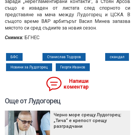
заради „нерегламентирани контакти“, а Стоян Арсов
също е изваден от листата след спорното си
представяне на мача между Лудогорец и ЦСКА. В
същото време ВАР арбитърът Васил Минев запазва
мястото си сред съдиите за новия сезон.
Снимка:
БГНЕС
БФС
Станислав Тодоров
скандал
Новини за Лудогорец
Георги Иванов
Напиши
коментар
Още от Лудогорец
Черно море срещу Лудогорец:
„Тича“ е крепост срещу
разградчани