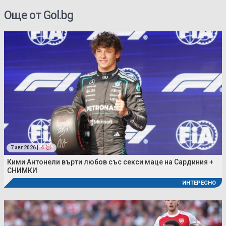
Още от Gol.bg
7 авг 2026 |
4
Кими Антонели върти любов със секси маце на Сардиния +
СНИМКИ
ИНТЕРЕСНО