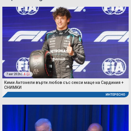
7 авг 2026 |
3
Кими Антонели върти любов със секси маце на Сардиния +
СНИМКИ
ИНТЕРЕСНО