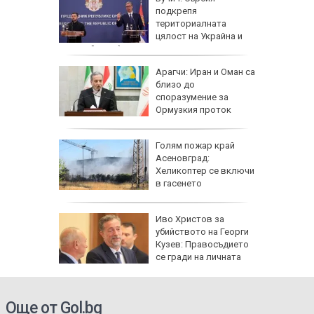
 е да
подкрепя
териториалната
иск от
цялост на Украйна и
европейския ѝ път
и на
Арагчи: Иран и Оман са
ените
близо до
етне
споразумение за
иберат у
Ормузкия проток
Голям пожар край
 се със
Асеновград:
есечни
Хеликоптер се включи
ракети
в гасенето
си
Иво Христов за
убийството на Георги
но
Кузев: Правосъдието
се гради на личната
отговорност
Още от Gol.bg