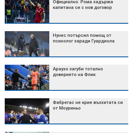
Официално: Рома задържа
капитана си с нов договор
Нунес потърсил помощ от
психолог заради Гуардиола
Араухо загуби тотално
доверието на Флик
Фабрегас не крие възхитата си
от Моуриньо