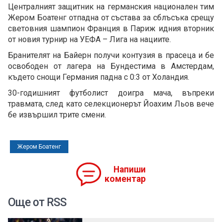
Централният защитник на германския национален тим
Жером Боатенг отпадна от състава за сблъсъка срещу
световния шампион Франция в Париж идния вторник
от новия турнир на УЕФА – Лига на нациите.
Бранителят на Байерн получи контузия в прасеца и бе
освободен от лагера на Бундестима в Амстердам,
където снощи Германия падна с 0:3 от Холандия.
30-годишният футболист доигра мача, въпреки
травмата, след като селекционерът Йоахим Льов вече
бе извършил трите смени.
Жером Боатенг
Напиши
коментар
Още от RSS