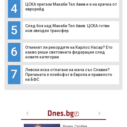
4
ЦСКА прегази Макаби Тел Авив и е на крачка от
еврорейд
5
След боя над Макаби Тел Авив: ЦСКА готви
нов звезден трансфер
6
Отменят ли рекордите на Карлос Насар? Ето
какво реши световната федерация след
новите категории
7
Левски иска отлагане на мача със Славия?
Причината е плейофът в Европа и правилото
на БФС
 в
Вучич: Сърбия