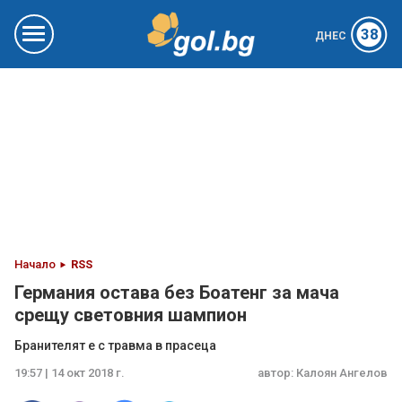
38
ДНЕС
Начало
RSS
Германия остава без Боатенг за мача
срещу световния шампион
Бранителят е с травма в прасеца
19:57 | 14 окт 2018 г.
автор:
Калоян Ангелов