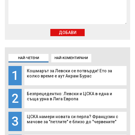
ДОБАВИ
НАЙ-ЧЕТЕНИ
НАЙ-КОМЕНТИРАНИ
1
Кошмарът за Левски се потвърди! Ето за
колко време е аут Акрам Бурас
2
Безпрецедентно: Левски и ЦСКА в една и
съща урна в Лига Европа
3
ЦСКА намери новата си перла? Французин с
мачове за "петлите" е близо до "червените"