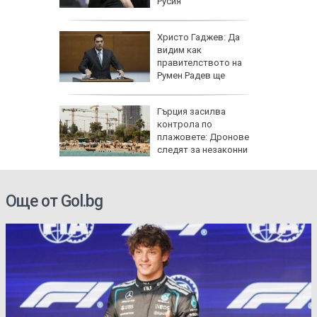
дян
Русия
и
Христо Гаджев: Да
зрелищно
видим как
правителството на
Румен Радев ще
защити националния ни интерес
се 23 000
Гърция засилва
т УЕФА
контрола по
плажовете: Дронове
следят за незаконни
чадъри и ограничен достъп
Още от Gol.bg