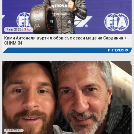
7 авг 2026 |
3
Кими Антонели върти любов със секси маце на Сардиния +
СНИМКИ
ИНТЕРЕСНО
8 авг 2026