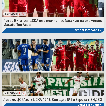
5 авг 2026 |
3
Петър Витанов: ЦСКА има всичко необходимо да елиминира
Макаби Тел Авив
ЕКСПЕРТЪТ ГОВОРИ
7 авг 2026 |
5
Левски, ЦСКА или ЦСКА 1948: Кой ще е №1 в Европа + ВИДЕО
СПОРТ И БИЗНЕС