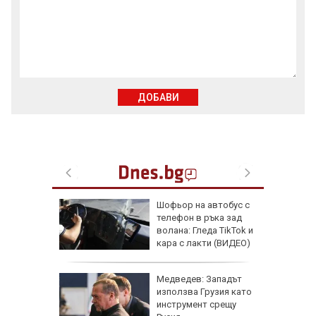
ДОБАВИ
ария
Шофьор на автобус с
т за
телефон в ръка зад
онове
волана: Гледа TikTok и
кара с лакти (ВИДЕО)
ара
Медведев: Западът
 пожара
използва Грузия като
рад,
инструмент срещу