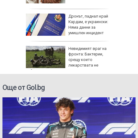
 къщи и
дии
Дронът, паднал край
и и
Кардам, е украински:
 август
Няма данни за
умишлен инцидент
тобус
Невидимият враг на
акти,
фронта: Бактерии,
TikTok
срещу които
лекарствата не
действат
Още от Gol.bg