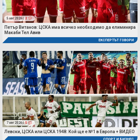
5 авг 2026 |
3
Петър Витанов: ЦСКА има всичко необходимо да елиминира
Макаби Тел Авив
ЕКСПЕРТЪТ ГОВОРИ
7 авг 2026 |
5
Левски, ЦСКА или ЦСКА 1948: Кой ще е №1 в Европа + ВИДЕО
СПОРТ И БИЗНЕС