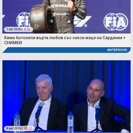
7 авг 2026 |
3
Кими Антонели върти любов със секси маце на Сардиния +
СНИМКИ
ИНТЕРЕСНО
8 авг 2026 |
20