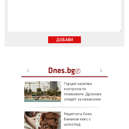
ДОБАВИ
рай
Гърция засилва
ински,
контрола по
 е
плажовете: Дронове
следят за незаконни
чадъри и ограничен достъп
 край
Рецептата Dnes:
Бананов кекс с
асково -
шоколад