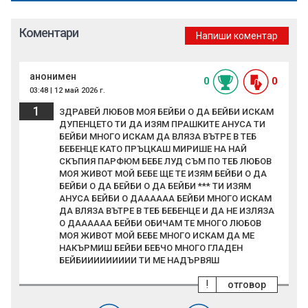
Коментари
Напиши коментар
анонимен
0
0
03:48 | 12 май 2026 г.
1
ЗДРАВЕЙ ЛЮБОВ МОЯ БЕЙБИ О ДА БЕЙБИ ИСКАМ
ДУПЕНЦЕТО ТИ ДА ИЗЯМ ПРАШКИТЕ АНУСА ТИ
БЕЙБИ МНОГО ИСКАМ ДА ВЛЯЗА ВЪТРЕ В ТЕБ
БЕБЕНЦЕ КАТО ПРЪЦКАШ МИРИШЕ НА НАЙ
СКЪПИЯ ПАРФЮМ БЕБЕ ЛУД СЪМ ПО ТЕБ ЛЮБОВ
МОЯ ЖИВОТ МОЙ БЕБЕ ЩЕ ТЕ ИЗЯМ БЕЙБИ О ДА
БЕЙБИ О ДА БЕЙБИ О ДА БЕЙБИ *** ТИ ИЗЯМ
АНУСА БЕЙБИ О ДАААААА БЕЙБИ МНОГО ИСКАМ
ДА ВЛЯЗА ВЪТРЕ В ТЕБ БЕБЕНЦЕ И ДА НЕ ИЗЛЯЗА
О ДАААААА БЕЙБИ ОБИЧАМ ТЕ МНОГО ЛЮБОВ
МОЯ ЖИВОТ МОЙ БЕБЕ МНОГО ИСКАМ ДА МЕ
НАКЪРМИШ БЕЙБИ БЕБЧО МНОГО ГЛАДЕН
БЕЙБИИИИИИИИИ ТИ МЕ НАДЪРВЯШ
!
отговор