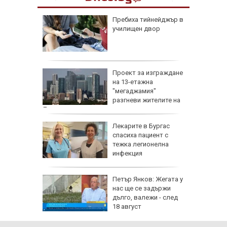
доц.
Пребиха тийнейджър в
езценни
училищен двор
 оцелеем
 на съд
Проект за изграждане
нето на
на 13-етажна
за
"мегаджамия"
разгневи жителите на
Лондон
 Пучини
Лекарите в Бургас
бликата
спасиха пациент с
лощада"
тежка легионелна
инфекция
рху
Петър Янков: Жегата у
ове и
нас ще се задържи
бъде
дълго, валежи - след
ктика,
18 август