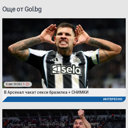
Още от Gol.bg
5 авг 2026 |
1
В Арсенал чакат секси бразилка + СНИМКИ
ИНТЕРЕСНО