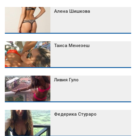
Алена Шишкова
Таиса Менезеш
Ливия Гуло
Федерика Стураро