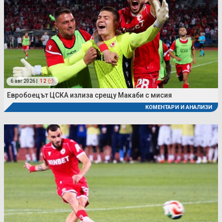
6 авг 2026 |
12
Евробоецът ЦСКА излиза срещу Макаби с мисия
КОМЕНТАРИ И АНАЛИЗИ