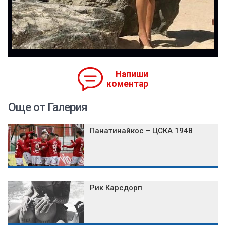
Напиши
коментар
Още от Галерия
Панатинайкос – ЦСКА 1948
Рик Карсдорп