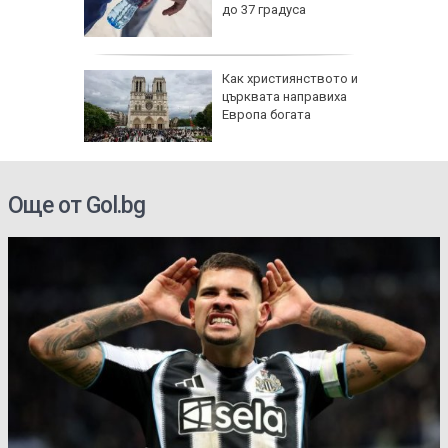
 и
до 37 градуса
о 39
е
Как християнството и
ви са
църквата направиха
й
Европа богата
 ден
електри
Още от Gol.bg