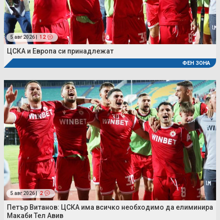
5 авг 2026 |
12
ЦСКА и Европа си принадлежат
ФЕН ЗОНА
5 авг 2026 |
2
Петър Витанов: ЦСКА има всичко необходимо да елиминира
Макаби Тел Авив