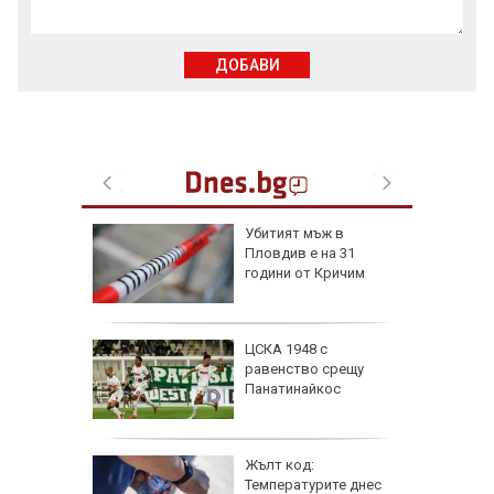
ДОБАВИ
я
Убитият мъж в
Пловдив е на 31
ски сили
години от Кричим
тични
се даде
ЦСКА 1948 с
кос" в
равенство срещу
а на
Панатинайкос
е
 6
Жълт код:
Температурите днес