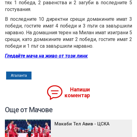
тях 1 победа, 2 равенства и 2 загуби в последните 5
гостувания.
В последните 10 директни срещи домакините имат 3
победи, гостите имат 4 победи и 3 пъти са завършили
наравно. На домашния терен на Милан имат изиграни 5
срещи, като домакините имат 2 победи, гостите имат 2
победи и 1 път са завършили наравно.
Гледайте мача на живо от този линк
Аталанта
Напиши
коментар
Още от Мачове
Макаби Тел Авив - ЦСКА