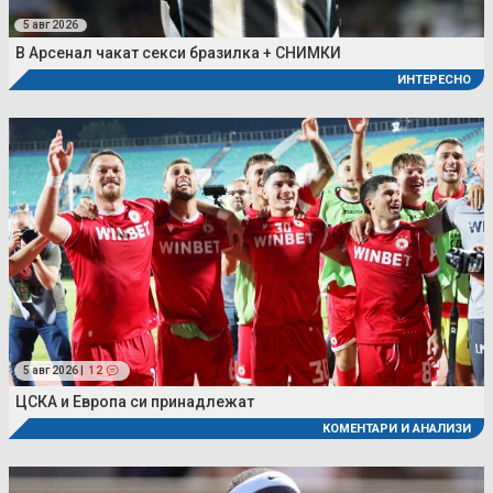
5 авг 2026
В Арсенал чакат секси бразилка + СНИМКИ
ИНТЕРЕСНО
5 авг 2026 |
12
ЦСКА и Европа си принадлежат
КОМЕНТАРИ И АНАЛИЗИ