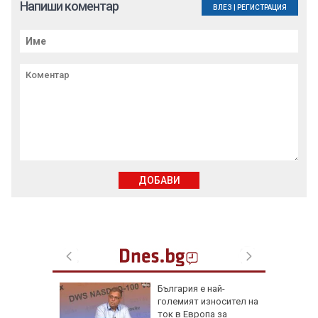
Напиши коментар
ВЛЕЗ
|
РЕГИСТРАЦИЯ
ДОБАВИ
 Пучини
България е най-
бликата
големият износител на
лощада"
ток в Европа за