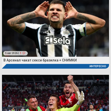
5 авг 2026 |
1
В Арсенал чакат секси бразилка + СНИМКИ
ИНТЕРЕСНО