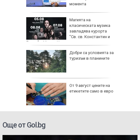
момента
рху
Магията на
ове и
класическата музика
бъде
завладява курорта
ктика,
"Св. св. Константин и
Елена" с Марио Хосен и световни виртуози
оза
Добри са условията за
е да е
туризъм в планините
а дрога
:
От 9 август цените на
ватката
етикетите само в евро
, дъжд и
след 18
Още от Gol.bg