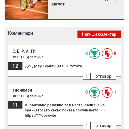
август
Коментари
Напиши коментар
С. Е. Р. А. ТИ
0
0
19:10 | 15 фев 2025 г.
12
До: Долу Кирилицата. В. Устата
!
отговор
анонимен
0
1
18:38 | 15 фев 2025 г.
11
Иновативно решение за възстановяване на
зрението! Ето какво показа проучването:-----
https://***/ocuvite
!
отговор