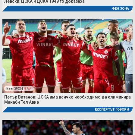
Левски, ЦСКА и ЦСКА 1948 го доказаха
ФЕН ЗОНА
5 авг 2026 |
3
Петър Витанов: ЦСКА има всичко необходимо да елиминира
Макаби Тел Авив
ЕКСПЕРТЪТ ГОВОРИ