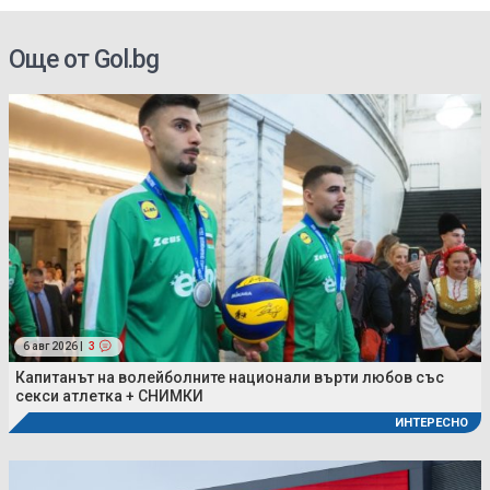
Още от Gol.bg
6 авг 2026 |
3
Капитанът на волейболните национали върти любов със
секси атлетка + СНИМКИ
ИНТЕРЕСНО