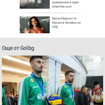
превърнаха в един
енергиен шок
о се
Меган Маркъл по
кво
бански в басейна за
оти
ЧРД
Още от Gol.bg