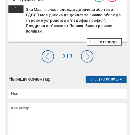
03:57 | 6 мар 2026 г.
1
Зла Мааннгалко надеждо ддойчева абе тия от
ГДПОП мое днеска да дойдат за личнио обиск да
търсиме устройства и "педофил профил".
Поздрави от Сашко от Перник. Бивш граничен
полицай.
!
отговор
Напиши коментар
ВЛЕЗ
|
РЕГИСТРАЦИЯ