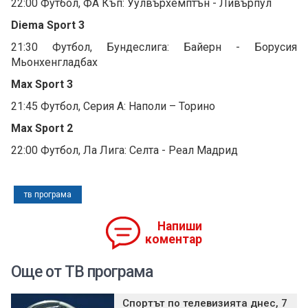
22:00 Футбол, ФА Къп: Уулвърхемптън - Ливърпул
Diema Sport 3
21:30 Футбол, Бундеслига: Байерн - Борусия
Мьонхенгладбах
Max Sport 3
21:45 Футбол, Серия А: Наполи – Торино
Max Sport 2
22:00 Футбол, Ла Лига: Селта - Реал Мадрид
тв програма
Напиши
коментар
Още от ТВ програма
Спортът по телевизията днес, 7