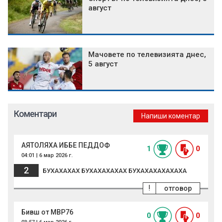
август
Мачовете по телевизията днес,
5 август
Коментари
Напиши коментар
АЯТОЛЯХА ИББЕ ПЕДДОФ
1
0
04:01 | 6 мар 2026 г.
2
БУХАХАХАХ БУХАХАХАХАХ БУХАХАХАХАХАХА
!
отговор
Бивш от МВР76
0
0