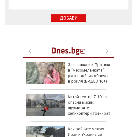
ДОБАВИ
еги: Как
За наказание: Пратиха
в “месомелачката”
да
руски войник облечен
 хората?
в рокля (ВИДЕО 16+)
Китай тества Z-10 за
опасни мисии:
щурмовите
хеликоптери тренират
полети под радара
Как войните между
Иран и Украйна се