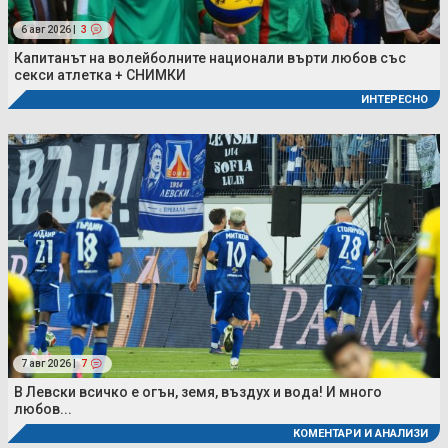
6 авг 2026 |
3
Капитанът на волейболните национали върти любов със
секси атлетка + СНИМКИ
ИНТЕРЕСНО
7 авг 2026 |
7
В Левски всичко е огън, земя, въздух и вода! И много
любов...
КОМЕНТАРИ И АНАЛИЗИ