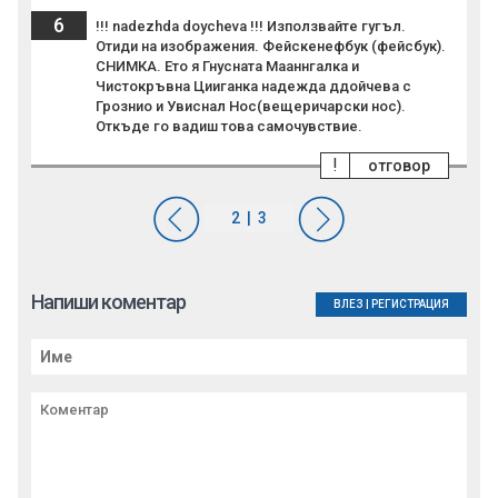
6
!!! nadezhda doycheva !!! Използвайте гугъл.
Отиди на изображения. Фейскенефбук (фейсбук).
СНИМКА. Ето я Гнусната Мааннгалка и
Чистокръвна Цииганка надежда ддойчева с
Грознио и Увиснал Нос(вещеричарски нос).
Откъде го вадиш това самочувствие.
!
отговор
Напиши коментар
ВЛЕЗ
|
РЕГИСТРАЦИЯ