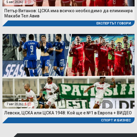
5 авг 2026 |
3
Петър Витанов: ЦСКА има всичко необходимо да елиминира
Макаби Тел Авив
ЕКСПЕРТЪТ ГОВОРИ
7 авг 2026 |
5
Левски, ЦСКА или ЦСКА 1948: Кой ще е №1 в Европа + ВИДЕО
СПОРТ И БИЗНЕС