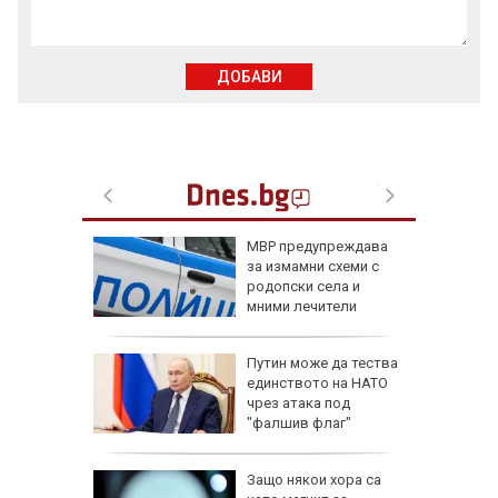
ДОБАВИ
Куче
МВР предупреждава
ина си,
за измамни схеми с
сно
родопски села и
сата и
мними лечители
ели и
Путин може да тества
иха
единството на НАТО
алиев в
чрез атака под
път
"фалшив флаг"
ревен
Защо някои хора са