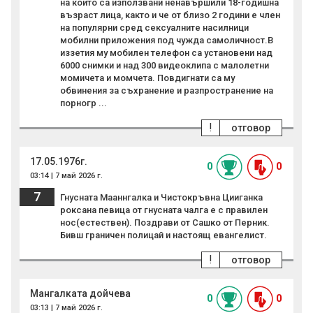
на които са използвани ненавършили 18-годишна
възраст лица, както и че от близо 2 години е член
на популярни сред сексуалните насилници
мобилни приложения под чужда самоличност.В
иззетия му мобилен телефон са установени над
6000 снимки и над 300 видеоклипа с малолетни
момичета и момчета. Повдигнати са му
обвинения за съхранение и разпространение на
порногр ...
!
отговор
17.05.1976г.
0
0
03:14 | 7 май 2026 г.
7
Гнусната Мааннгалка и Чистокръвна Цииганка
роксана певица от гнусната чалга е с правилен
нос(естествен). Поздрави от Сашко от Перник.
Бивш граничен полицай и настоящ евангелист.
!
отговор
Мангалката дойчева
0
0
03:13 | 7 май 2026 г.