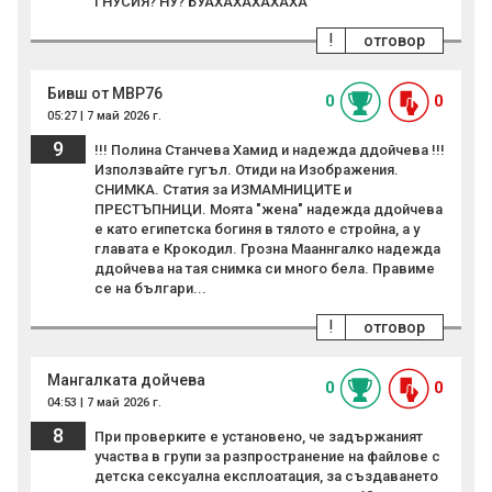
ГНУСИЯ? НУ? БУАХАХАХАХАХА
!
отговор
Бивш от МВР76
0
0
05:27 | 7 май 2026 г.
9
!!! Полина Станчева Хамид и надежда ддойчева !!!
Използвайте гугъл. Отиди на Изображения.
СНИМКА. Статия за ИЗМАМНИЦИТЕ и
ПРЕСТЪПНИЦИ. Моята "жена" надежда ддойчева
е като египетска богиня в тялото е стройна, а у
главата е Крокодил. Грозна Мааннгалко надежда
ддойчева на тая снимка си много бела. Правиме
се на българи...
!
отговор
Мангалката дойчева
0
0
04:53 | 7 май 2026 г.
8
При проверките е установено, че задържаният
участва в групи за разпространение на файлове с
детска сексуална експлоатация, за създаването