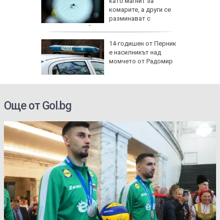
ец
като магнит за
шив
комарите, а други се
ми
разминават с
ухапванията им?
аничават
14-годишен от Перник
м София
е насилникът над
", АМ
момчето от Радомир
Още от Gol.bg