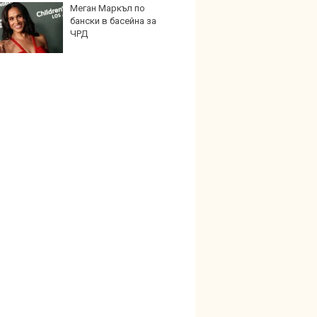
Меган Маркъл по
Графи
бански в басейна за
разкр
ЧРД
преди