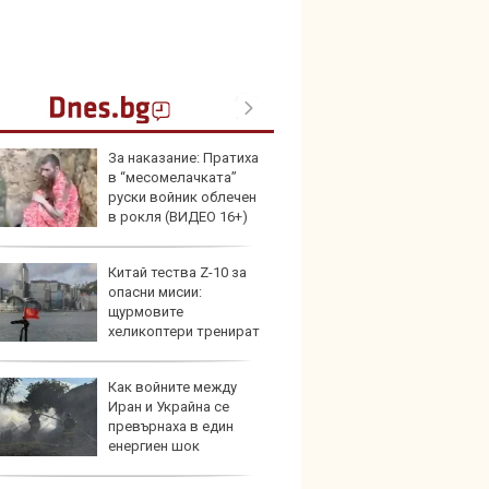
За наказание: Пратиха
Герма
в “месомелачката”
Ferrari
руски войник облечен
в рокля (ВИДЕО 16+)
Китай тества Z-10 за
Дори 
опасни мисии:
върху
щурмовите
загуб
хеликоптери тренират
и под радара
Как войните между
Защо 
Иран и Украйна се
бутон
превърнаха в един
новит
енергиен шок