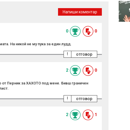
Целулит - защо се
появява и какво
Напиши коментар
наистина работи
срещу него
0
0
ата. На никой не му пука за един лудд.
!
отговор
2
0
о от Перник за ХАХОТО под мене. Бивш граничен
лист.
!
отговор
2
1