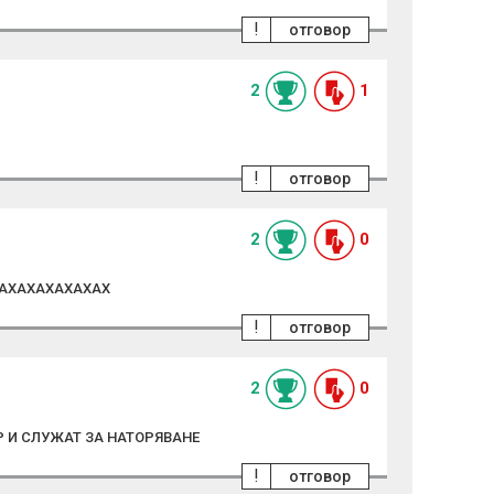
!
отговор
2
1
!
отговор
2
0
БУАХАХАХАХАХАХ
!
отговор
2
0
Р И СЛУЖАТ ЗА НАТОРЯВАНЕ
!
отговор