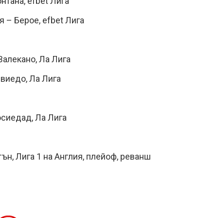
нтана, efbet Лига
 – Берое, efbet Лига
Валекано, Ла Лига
виедо, Ла Лига
осиедад, Ла Лига
ън, Лига 1 на Англия, плейоф, реванш