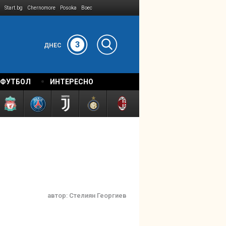
Start.bg
Chernomore
Posoka
Boec
3
ДНЕС
 ФУТБОЛ
ИНТЕРЕСНО
автор:
Стелиян Георгиев