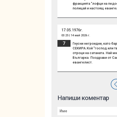
фракцията "лофци на педо
полицай и настоящ еванге
17.05.1976г.
03:25 | 14 май 2026 г.
7
Гнусни негроидни, като б
СЕКИРА.Кой "господ или тв
отроци на сатаната. Най м
Българка. Поздрави от Са
евангелист.
Напиши коментар