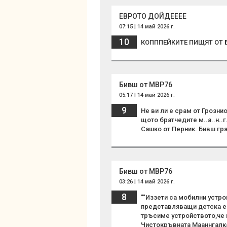
ЕВРОТО ДОЙДЕЕЕЕ
07:15 | 14 май 2026 г.
10
КОПППЕЙКИТЕ ПИЩЯТ ОТ 
Бивш от МВР76
05:17 | 14 май 2026 г.
9
Не ви ли е срам от Грозн
щото братчедите м..а..н..г
Сашко от Перник. Бивш гр
Бивш от МВР76
03:26 | 14 май 2026 г.
8
""Иззети са мобилни устро
представляващи детска ек
тръсиме устройството,че 
Чистокръвната Мааннгалка