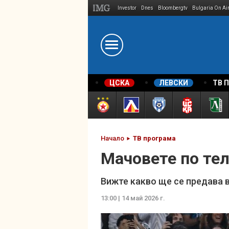
Investor
Dnes
Bloombergtv
Bulgaria On Ai
Megavselena.bg
ЦСКА
ЛЕВСКИ
ТВ 
Начало
ТВ програма
Мачовете по тел
Вижте какво ще се предава 
13:00 | 14 май 2026 г.