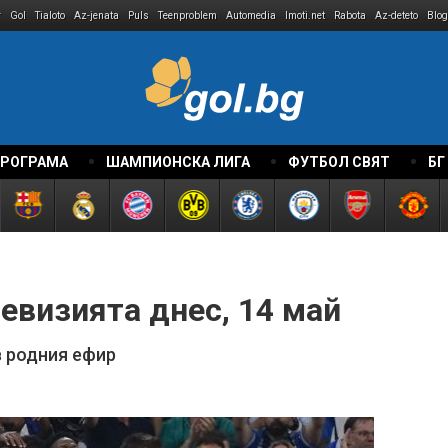
r
Gol
Tialoto
Az-jenata
Puls
Teenproblem
Automedia
Imoti.net
Rabota
Az-deteto
Blog
ПРОГРАМА
ШАМПИОНСКА ЛИГА
ФУТБОЛ СВЯТ
БГ
евизията днес, 14 май
в родния ефир