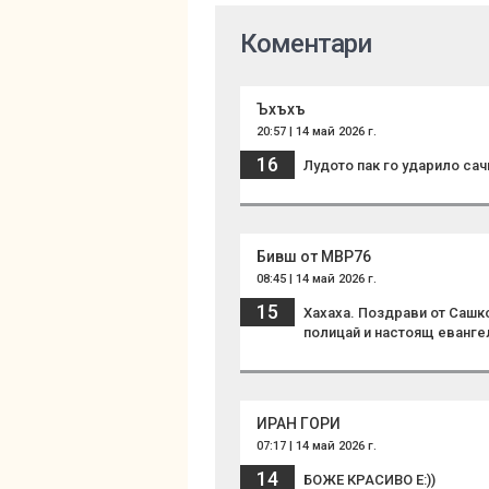
Коментари
Ъхъхъ
20:57 | 14 май 2026 г.
16
Лудото пак го ударило сачм
Бивш от МВР76
08:45 | 14 май 2026 г.
15
Хахаха. Поздрави от Сашк
полицай и настоящ еванге
ИРАН ГОРИ
07:17 | 14 май 2026 г.
14
БОЖЕ КРАСИВО Е:))