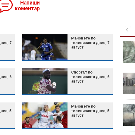
Напиши
коментар
Мачовете по
нес, 7
телевизията днес, 7
Шум, бетон и жеги: Как
август
животните се
променят, за да
оцелеят сред хората?
Спортът по
Късна емисия
нес, 6
телевизията днес, 6
август
полет
Мачовете по
Късна емисия
нес, 5
телевизията днес, 5
август