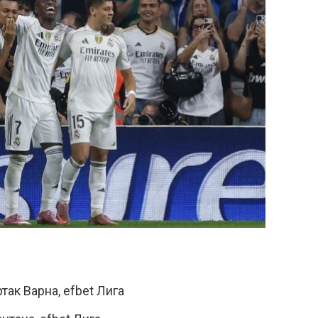
так Варна, efbet Лига