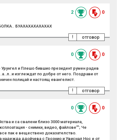
2
0
БОЛКА.. БУАХАХАХАХАХАХ
!
отговор
0
0
ио Урунгел и Плешо бившио президент румен радев
..а..л..и изглеждат по добре от него. Поздрави от
аничен полицай и настоящ евангелист.
!
отговор
0
0
йства и са свалени близо 3000 материала,
сплоатация - снимки, видео, файлове""; Че
все пак е веществено доказателство.
 надежда ддойчева с Грознио и Увиснал Нос е от