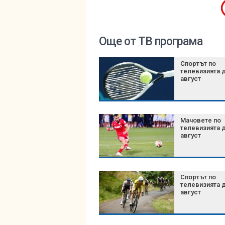
Още от ТВ програма
Спортът по
телевизията д
август
Мачовете по
телевизията д
август
Спортът по
телевизията д
август