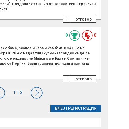
фили". Поздрави от Сашко от Перник. Бивш граничен
лист.
!
отговор
0
0
арак обама, бионсе и наоми кембъл. КЛАНЕ със
орец" ги е създал тия Гнусни негроидни къде са
ного се радвам, че Майка ми е Бяла и Симпатична
шко от Перник. Бивш граничен полицай и настоящ
!
отговор
ВЛЕЗ
|
РЕГИСТРАЦИЯ