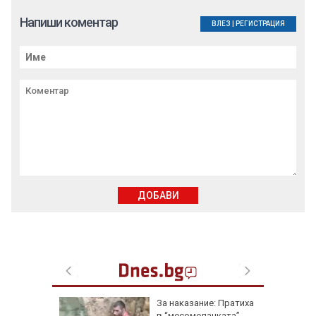
Напиши коментар
ВЛЕЗ
|
РЕГИСТРАЦИЯ
ДОБАВИ
еги: Как
За наказание: Пратиха
в “месомелачката”