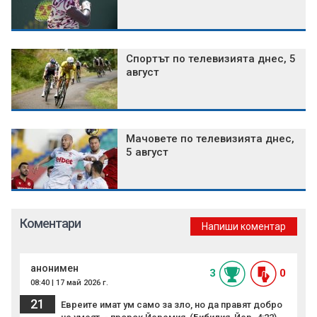
Спортът по телевизията днес, 5
август
Мачовете по телевизията днес,
5 август
Коментари
Напиши коментар
анонимен
3
0
08:40 | 17 май 2026 г.
21
Евреите имат ум само за зло, но да правят добро