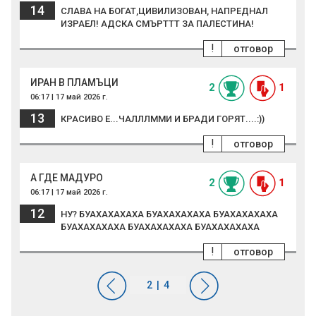
14
СЛАВА НА БОГАТ,ЦИВИЛИЗОВАН, НАПРЕДНАЛ
ИЗРАЕЛ! АДСКА СМЪРТТТ ЗА ПАЛЕСТИНА!
!
отговор
ИРАН В ПЛАМЪЦИ
2
1
06:17 | 17 май 2026 г.
13
КРАСИВО Е...ЧАЛЛЛММИ И БРАДИ ГОРЯТ....:))
!
отговор
А ГДЕ МАДУРО
2
1
06:17 | 17 май 2026 г.
12
НУ? БУАХАХАХАХА БУАХАХАХАХА БУАХАХАХАХА
БУАХАХАХАХА БУАХАХАХАХА БУАХАХАХАХА
!
отговор