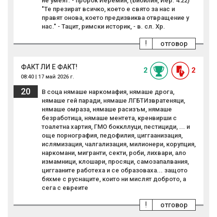
не умеят. - пророк Йеремия, (Бибилия, Йер. 4:22)
"Те презират всичко, което е свято за нас и
правят онова, което предизвиква отвращение у
нас." - Тацит, римски историк, - в. сл. Хр.
!
отговор
ФАКТ ЛИ Е ФАКТ!
2
2
08:40 | 17 май 2026 г.
20
В соца нямаше наркомафия, нямаше дрога,
нямаше гей паради, нямаше ЛГБТИзвратеняци,
нямаше омраза, нямаше расизъм, нямаше
безработица, нямаше ментета, кренвирши с
тоалетна хартия, ГМО боккллуци, пестициди, ... и
още порнография, педофилия, циггаанизация,
ислямизация, чалгализация, милионери, корупция,
наркомани, мигранти, секти, роби, лихвари, ало
измамници, клошари, просяци, самозапалвания,
циггааните работеха и се образоваха... защото
бяхме с руснаците, които ни мислят доброто, а
сега с евреите
!
отговор