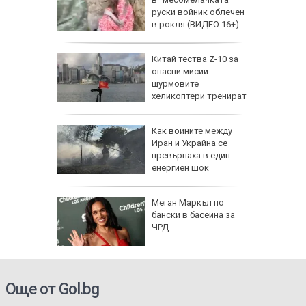
да
руски войник облечен
 хората?
в рокля (ВИДЕО 16+)
Китай тества Z-10 за
опасни мисии:
щурмовите
хеликоптери тренират
полети под радара
Как войните между
Иран и Украйна се
превърнаха в един
енергиен шок
о се
Меган Маркъл по
кво
бански в басейна за
оти
ЧРД
Още от Gol.bg