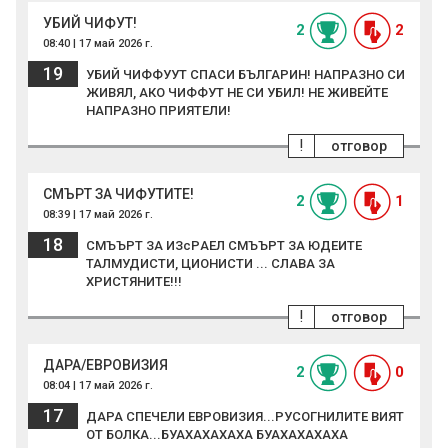
УБИЙ ЧИФУТ!
2
2
08:40 | 17 май 2026 г.
19
УБИЙ ЧИФФУУТ СПАСИ БЪЛГАРИН! НАПРАЗНО СИ
ЖИВЯЛ, АКО ЧИФФУТ НЕ СИ УБИЛ! НЕ ЖИВЕЙТЕ
НАПРАЗНО ПРИЯТЕЛИ!
!
отговор
СМЪРТ ЗА ЧИФУТИТЕ!
2
1
08:39 | 17 май 2026 г.
18
СМЪЪРТ ЗА ИЗсРAЕЛ СМЪЪРТ ЗА ЮДЕИТЕ
ТАЛМУДИСТИ, ЦИОНИСТИ ... СЛАВА ЗА
ХРИСТЯНИТЕ!!!
!
отговор
ДАРА/ЕВРОВИЗИЯ
2
0
08:04 | 17 май 2026 г.
17
ДАРА СПЕЧЕЛИ ЕВРОВИЗИЯ...РУСОГНИЛИТЕ ВИЯТ
ОТ БОЛКА...БУАХАХАХАХА БУАХАХАХАХА