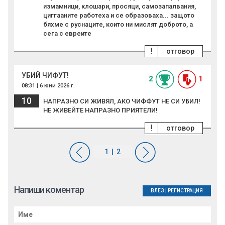
измамници, клошари, просяци, самозапалвания,
циггааните работеха и се образоваха... защото
бяхме с руснаците, които ни мислят доброто, а
сега с евреите
!
отговор
УБИЙ ЧИФУТ!
2
1
08:31 | 6 юни 2026 г.
10
НАПРАЗНО СИ ЖИВЯЛ, АКО ЧИФФУТ НЕ СИ УБИЛ!
НЕ ЖИВЕЙТЕ НАПРАЗНО ПРИЯТЕЛИ!
!
отговор
Напиши коментар
ВЛЕЗ
|
РЕГИСТРАЦИЯ