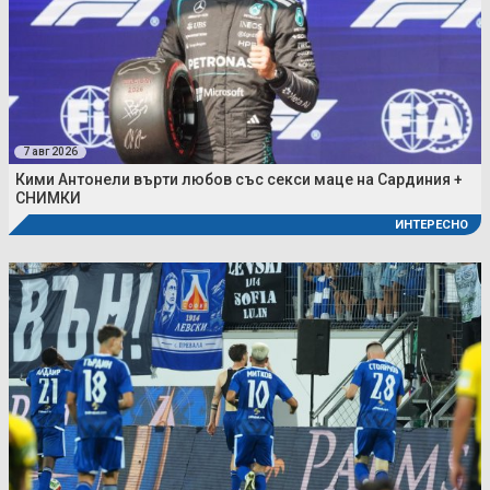
7 авг 2026
Кими Антонели върти любов със секси маце на Сардиния +
СНИМКИ
ИНТЕРЕСНО