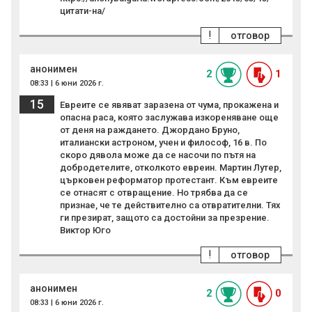
цитати-на/
!
отговор
анонимен
2
1
08:33 | 6 юни 2026 г.
15
Евреите се явяват заразена от чума, прокажена и
опасна раса, която заслужава изкореняване още
от деня на раждането. Джордано Бруно,
италиански астроном, учен и философ, 16 в. По
скоро дявола може да се насочи по пътя на
добродетелите, отколкото евреин. Мартин Лутер,
църковен реформатор протестант. Към евреите
се отнасят с отвращение. Но трябва да се
признае, че те действително са отвратителни. Тях
ги презират, защото са достойни за презрение.
Виктор Юго
!
отговор
анонимен
2
0
08:33 | 6 юни 2026 г.