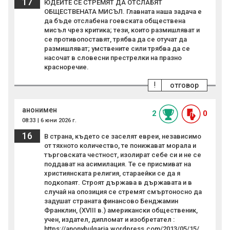
17
ЮДЕИТЕ СЕ СТРЕМЯТ ДА ОТСЛАБЯТ
ОБЩЕСТВЕНАТА МИСЪЛ. Главната наша задача е
да бъде отслабена гоевската обществена
мисъл чрез критика; тези, които размишляват и
се противопоставят, трябва да се отучат да
размишляват; умствените сили трябва да се
насочат в словесни престрелки на празно
красноречие.
!
отговор
анонимен
2
0
08:33 | 6 юни 2026 г.
16
В страна, където се заселят евреи, независимо
от тяхното количество, те понижават морала и
търговската честност, изолират себе си и не се
поддават на асимилация. Те се присмиват на
християнската религия, стараейки се да я
подкопаят. Строят държава в държавата и в
случай на опозиция се стремят смъртоносно да
задушат страната финансово Бенджамин
Франклин, (XVIII в.) американски общественик,
учен, издател, дипломат и изобретател :
https://anonybulgaria.wordpress.com/2013/05/15/