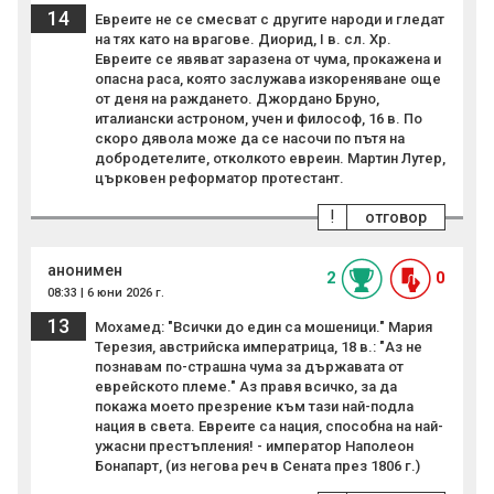
14
Евреите не се смесват с другите народи и гледат
на тях като на врагове. Диорид, I в. сл. Хр.
Евреите се явяват заразена от чума, прокажена и
опасна раса, която заслужава изкореняване още
от деня на раждането. Джордано Бруно,
италиански астроном, учен и философ, 16 в. По
скоро дявола може да се насочи по пътя на
добродетелите, отколкото евреин. Мартин Лутер,
църковен реформатор протестант.
!
отговор
анонимен
2
0
08:33 | 6 юни 2026 г.
13
Мохамед: "Всички до един са мошеници." Мария
Терезия, австрийска императрица, 18 в.: "Аз не
познавам по-страшна чума за държавата от
еврейското племе." Аз правя всичко, за да
покажа моето презрение към тази най-подла
нация в света. Евреите сa нация, способна на най-
ужасни престъпления! - император Наполеон
Бонапарт, (из негова реч в Сената през 1806 г.)