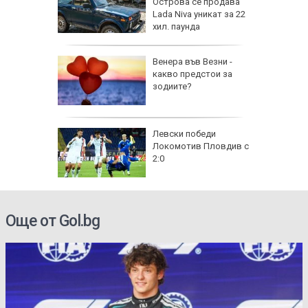
нал в
Острова се продава
Lada Niva уникат за 22
хил. паунда
рола по
Венера във Везни -
какво предстои за
а арести
зодиите?
Левски победи
Локомотив Пловдив с
2:0
Още от Gol.bg