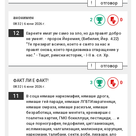
!
отговор
анонимен
2
0
08:32 | 6 юни 2026 г.
12
Евреите имат ум само за зло, но да правят добро
не умеят. - пророк Йеремия, (Бибилия, Йер. 4:22)
"Те презират всичко, което е свято за нас и
правят онова, което предизвиква отвращение у
нас." - Тацит, римски историк, - I-II в. сл. Хр.
!
отговор
ФАКТ ЛИ Е ФАКТ!
3
0
08:32 | 6 юни 2026 г.
11
В соца нямаше наркомафия, нямаше дрога,
нямаше гей паради, нямаше ЛГБТИзвратеняци,
нямаше омраза, нямаше расизъм, нямаше
безработица, нямаше ментета, кренвирши с
тоалетна хартия, ГМО боккллуци, пестициди, ... и
още порнография, педофилия, циггаанизация,
ислямизация, чалгализация, милионери, корупция,
наркомани, талибани, секти, роби, лихвари, ало