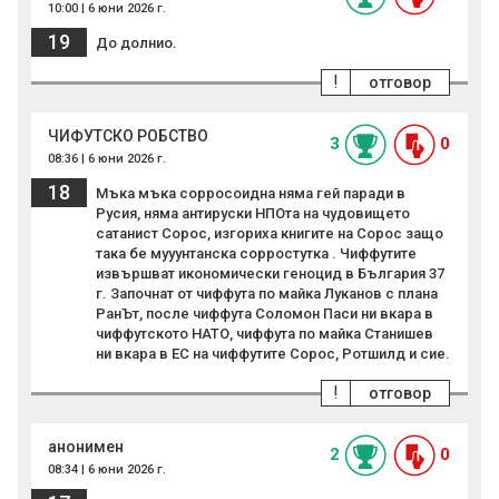
10:00 | 6 юни 2026 г.
19
До долнио.
!
отговор
ЧИФУТСКО РОБСТВО
3
0
08:36 | 6 юни 2026 г.
18
Мъка мъка сорросоидна няма гей паради в
Русия, няма антируски НПОта на чудовището
сатанист Сорос, изгориха книгите на Сорос защо
така бе мууунтанска сорростутка . Чиффутите
извършват икономически геноцид в България 37
г. Започнат от чиффута по майка Луканов с плана
РанЪт, после чиффута Соломон Паси ни вкара в
чиффутското НАТО, чиффута по майка Станишев
ни вкара в ЕС на чиффутите Сорос, Ротшилд и сие.
!
отговор
анонимен
2
0
08:34 | 6 юни 2026 г.