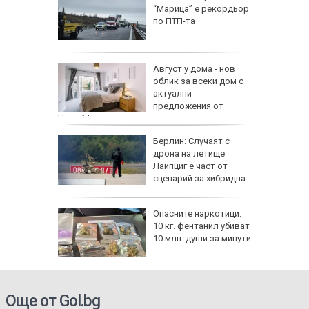
рали сме
“Марица” е рекордьор
 езика
по ПТП-та
 сухото
Август у дома - нов
облик за всеки дом с
ак се
актуални
предложения от
HomeMax
Берлин: Случаят с
!":
дрона на летище
Лайпциг е част от
аяна
сценарий за хибридна
атака
ов албум
Опасните наркотици:
 години
10 кг. фентанил убиват
10 млн. души за минути
Още от Gol.bg