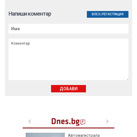
Напиши коментар
ВЛЕЗ
|
РЕГИСТРАЦИЯ
ДОБАВИ
ая в
Автомагистрала