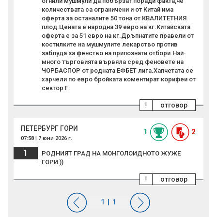
огнили мушмули да побързат поради факта,че
количествата са ограничени и от Китай има
оферта за останалите 50 тона от КВАЛИТЕТНИЯ
плод.Цената е народна 39 евро на кг.Китайската
оферта е за 51 евро на кг.Дръпнатите правели от
костилките на мушмулите лекарство против
заблуда за фенство на припознати отбори.Най-
много търговията вървяла сред феновете на
ЧОРБАСПОР от родната ЕФБЕТ лига.Хапчетата се
харчели по евро бройката коментират корифеи от
сектор Г.
!
отговор
ПЕТЕРБУРГ ГОРИ
1
2
07:58 | 7 юни 2026 г.
1
РОДНИЯТ ГРАД НА МОНГОЛОИДНОТО ЖУЖЕ
ГОРИ:))
!
отговор