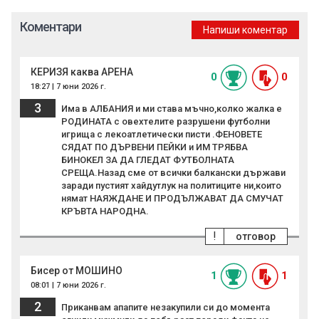
Коментари
Напиши коментар
КЕРИЗЯ каква АРЕНА
0
0
18:27 | 7 юни 2026 г.
3
Има в АЛБАНИЯ и ми става мъчно,колко жалка е
РОДИНАТА с овехтелите разрушени футболни
игрища с лекоатлетически писти .ФЕНОВЕТЕ
СЯДАТ ПО ДЪРВЕНИ ПЕЙКИ и ИМ ТРЯБВА
БИНОКЕЛ ЗА ДА ГЛЕДАТ ФУТБОЛНАТА
СРЕЩА.Назад сме от всички балкански държави
заради пустият хайдутлук на политиците ни,които
нямат НАЯЖДАНЕ И ПРОДЪЛЖАВАТ ДА СМУЧАТ
КРЪВТА НАРОДНА.
!
отговор
Бисер от МОШИНО
1
1
08:01 | 7 юни 2026 г.
2
Приканвам апапите незакупили си до момента