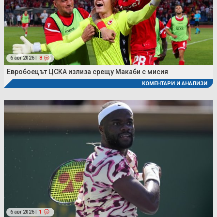
6 авг 2026 |
8
Евробоецът ЦСКА излиза срещу Макаби с мисия
КОМЕНТАРИ И АНАЛИЗИ
6 авг 2026 |
1