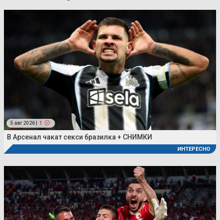
5 авг 2026 |
1
В Арсенал чакат секси бразилка + СНИМКИ
ИНТЕРЕСНО