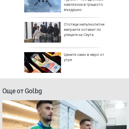
на
навлязоха в гръцкото
ия носи
въздушно
пространство
уация
Стотици непълнолетни
та в
мигранти остават по
йланд
улиците на Сеута
й АМ
Цените само в евро от
ладян,
утре
асенето
гнища
Още от Gol.bg