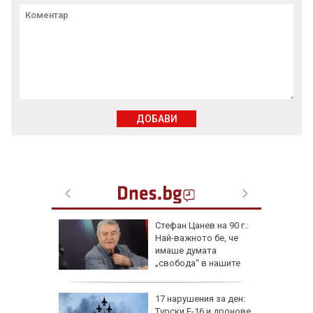
ДОБАВИ
ирима за
Стефан Цанев на 90 г.:
ургас,
Най-важното бе, че
еста
имаше думата
„свобода“ в нашите
стихове
ай
17 нарушения за ден:
Турски F-16 и дронове