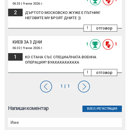
06:33 | 9 юни 2026 г.
2
ДЪРТОТО МОСКОВСКО ЖУЖЕ Е ПЪТНИК!
НЕГОВИТЕ МУ БРОЯТ ДНИТЕ :))
!
отговор
КИЕВ ЗА 3 ДНИ
1
1
06:32 | 9 юни 2026 г.
1
КО СТАНА СЪС СПЕЦИАЛНАТА ВОЕННА
ОПЕРАЦИЯ? БУАХАХАХАХАХА
!
отговор
Напиши коментар
ВЛЕЗ
|
РЕГИСТРАЦИЯ