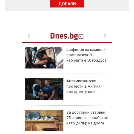
ДОБАВИ
платна
Шофьори на камиони
да
проплакаха: В
 в
кабината е 50 градуса
КИ)
Антимигрантски
 са
протести в Англия,
решение
има арестувани
началото
йпътно
За достойни старини:
 да е
75-годишен заработва
 пожара
като дилър на дрога
"