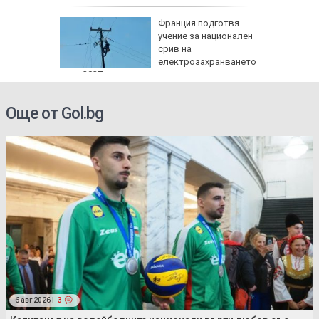
 мрежа
Франция подготвя
учение за национален
та не е
срив на
електрозахранването
през 2027 г.
Още от Gol.bg
6 авг 2026 |
3