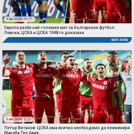
6 авг 2026 |
10
Европа разби най-големия мит за българския футбол:
Левски, ЦСКА и ЦСКА 1948 го доказаха
ФЕН ЗОНА
5 авг 2026 |
3
Петър Витанов: ЦСКА има всичко необходимо да елиминира
Макаби Тел Авив