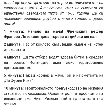
лъва“ ще опитат да стъпят за първи исторически път на
европейския връх. Англичаниге имат на сметката си
единствено световната титла от 1966 година. Да си
пожелаем зрелищен двубой с много голове в двете
врати!
1 минута: Начало на мача! Френският рефер
Франсоа Летексие дава първия съдийски сигнал.
2 минута:
Пас от крилото към Ламин Ямал е изчистен
от защитата.
4 минута:
Двата отбора водят здрава битка в средата
на терена. Испанците имат леко териториално
превъзходство.
5 минута:
Първи корнер в мача. Той е на сметката на
„Ла Фурия Роха“.
10 минута:
Териториалното превъзходство на Испания
става все по-осезаемо. Основна роля в пробивите на
испанците има Нико Уилямс, който налита като оса
отляво.