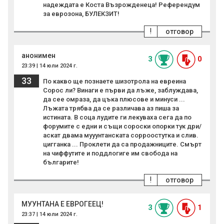
надеждата е Коста Възрожденеца! Референдум
за еврозона, БУЛЕКЗИТ!
!
отговор
анонимен
3
0
23:39 | 14 юли 2024 г.
33
По какво ще познаете шизотрола на евреина
Сорос ли? Винаги е първи да лъже, заблуждава,
да сее омраза, да цъка плюсове и минуси ...
Лъжата трябва да се различава аз пиша за
истината. В соца лудите ги лекуваха сега да по
форумите с едни и същи сороски опорки тук дри/
аскат двама мууунтанската сорроостутка и слив.
цигганка ... Проклети да са продажниците. Смърт
на чиффутите и поддлогиге им свобода на
българите!
!
отговор
МУУНТАНА E ЕВРОГЕЕЦ!
3
1
23:37 | 14 юли 2024 г.