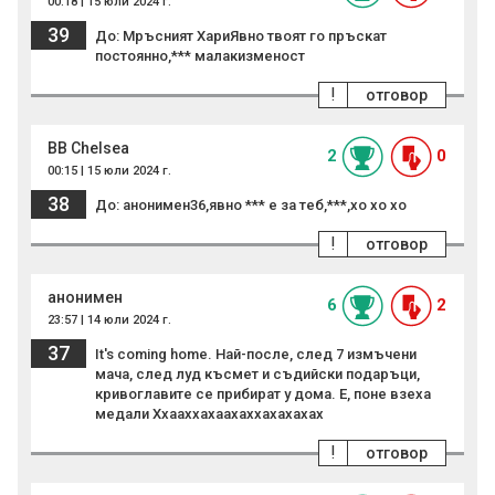
00:18 | 15 юли 2024 г.
39
До: Мръсният ХариЯвно твоят го пръскат
постоянно,*** малакизменост
!
отговор
BB Chelsea
2
0
00:15 | 15 юли 2024 г.
38
До: анонимен36,явно *** е за теб,***,хо хо хо
!
отговор
анонимен
6
2
23:57 | 14 юли 2024 г.
37
It's coming home. Най-после, след 7 измъчени
мача, след луд късмет и съдийски подаръци,
кривоглавите се прибират у дома. Е, поне взеха
медали Ххааххахаахаххахахахах
!
отговор