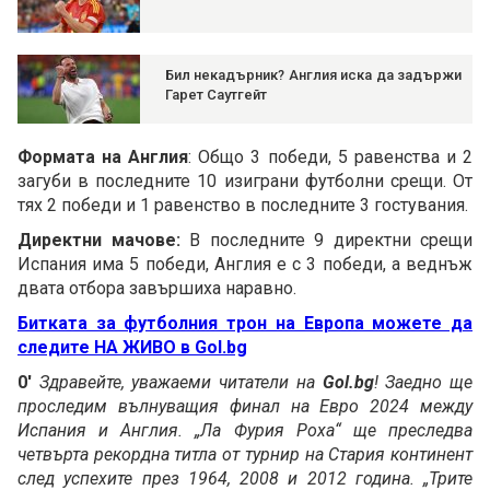
Бил некадърник? Англия иска да задържи
Гарет Саутгейт
Формата на Англия
: Общо 3 победи, 5 равенства и 2
загуби в последните 10 изиграни футболни срещи. От
тях 2 победи и 1 равенство в последните 3 гостувания.
Директни мачове:
В последните 9 директни срещи
Испания има 5 победи, Англия е с 3 победи, а веднъж
двата отбора завършиха наравно.
Битката за футболния трон на Европа можете да
следите НА ЖИВО в Gol.bg
0'
Здравейте, уважаеми читатели на
Gol.bg
! Заедно ще
проследим вълнуващия финал на Евро 2024 между
Испания и Англия. „Ла Фурия Роха“ ще преследва
четвърта рекордна титла от турнир на Стария континент
след успехите през 1964, 2008 и 2012 година. „Трите