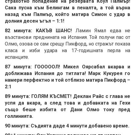
страхотно попадение на резервата Коул Палмър!
Сака пусна към Белингам в пеналта, а той върна
назад към Палмър, който матира Симон с удар в
долния десен ъгъл – 1:1!
82 минута: КАКЪВ ШАНС!
Ламин Ямал едва не
възстанови преднината на Испания. Той получи пас от
Олмо, озова се сам срещу Пикфорд, но стражът показа
класа и изби удара на 17-годишната перла на
испанците.
87 минута: ГОООООЛ! Микел Оярсабал вкарва и
доближава Испания до титлата! Марк Кукурея го
намери перфектно и той отблизо матира Пикфорд –
2:1
89 минута: ГОЛЯМ КЪСМЕТ! Деклан Райс с глава не
успя да вкара, а след това и добавката на Гехи
също беше избита от Дани Олмо току пред
голлинията.
90 минута: Съдията даде 4 минути добавено време.