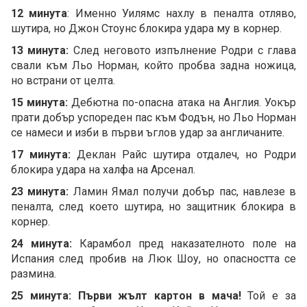
12 минута
: Именно Уилямс нахлу в пеналта отляво,
шутира, но Джон Стоунс блокира удара му в корнер.
13 минута:
След неговото изпълнение Родри с глава
свали към Льо Норман, който пробва задна ножица,
но встрани от целта.
15 минута:
Дебютна по-опасна атака на Англия. Уокър
прати добър успореден пас към Фодън, но Льо Норман
се намеси и изби в първи ъглов удар за англичаните.
17 минута:
Деклан Райс шутира отдалеч, но Родри
блокира удара на халфа на Арсенал.
23 минута:
Ламин Ямал получи добър пас, навлезе в
пеналта, след което шутира, но защитник блокира в
корнер.
24 минута:
Карамбол пред наказателното поле на
Испания след пробив на Люк Шоу, но опасността се
размина.
25 минута: Първи жълт картон в мача!
Той е за