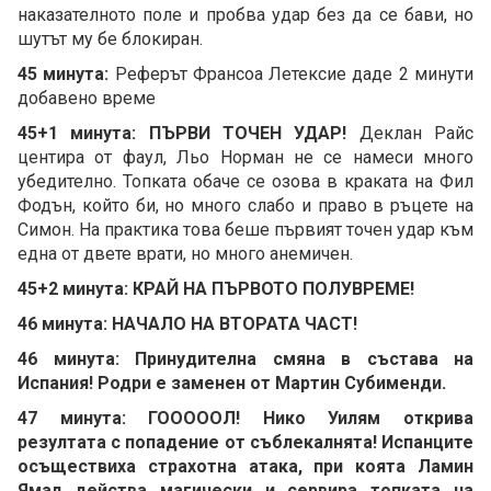
наказателното поле и пробва удар без да се бави, но
шутът му бе блокиран.
45 минута:
Реферът Франсоа Летексие даде 2 минути
добавено време
45+1 минута: ПЪРВИ ТОЧЕН УДАР!
Деклан Райс
центира от фаул, Льо Норман не се намеси много
убедително. Топката обаче се озова в краката на Фил
Фодън, който би, но много слабо и право в ръцете на
Симон. На практика това беше първият точен удар към
една от двете врати, но много анемичен.
45+2 минута: КРАЙ НА ПЪРВОТО ПОЛУВРЕМЕ!
46 минута: НАЧАЛО НА ВТОРАТА ЧАСТ!
46 минута: Принудителна смяна в състава на
Испания! Родри е заменен от Мартин Субименди.
47 минута: ГОООООЛ! Нико Уилям открива
резултата с попадение от съблекалнята! Испанците
осъществиха страхотна атака, при коята Ламин
Ямал действа магически и сервира топката на