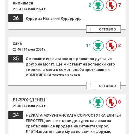
анонимен
2
7
23:54 | 14 юли 2024 г.
36
Kyppp за Испания! Куррррррр
!
отговор
хаха
11
2
23:46 | 14 юли 2024 г.
35
Смешните инглизи пак ще драпат за дузпи, че
друго не могат. Ще ми стават европейски като
гърците с мега късмет, слаби противници и
ИЗМЕКЯРСКА тактика хахаха
!
отговор
ВЪЗРОЖДЕНЕЦ
6
0
23:40 | 14 юли 2024 г.
34
НЕУКАТА МУУУНТАНСКАТА СОРРОСТУТКА ЕЛИТЕН
ЕВРОГЕЕЦ винаги първи дежурен на линия за
сребърници се продаде на сатаната Сорос,
ЛГБТИзвратеняците му са по всички форуми,