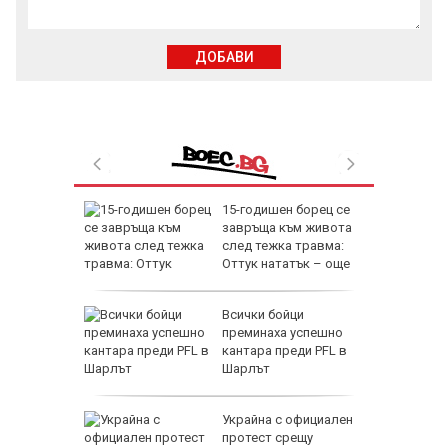
ДОБАВИ
“ не
15-годишен борец се
ната
завръща към живота
след тежка травма:
Оттук нататък – още
медали
оли на
Всички бойци
ха с
преминаха успешно
кантара преди PFL в
Шарлът
аботиха
Украйна с официален
ri Spider
протест срещу