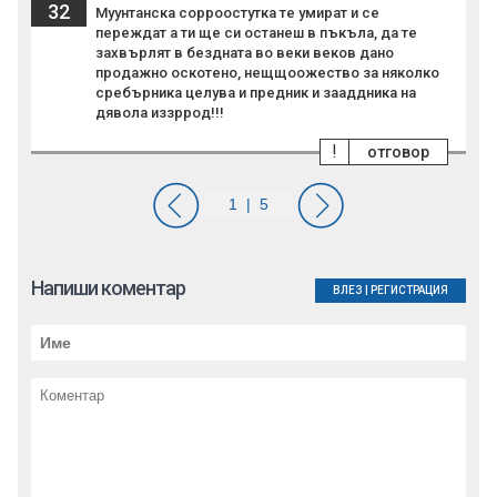
32
Муунтанска сорроостутка те умират и се
переждат а ти ще си останеш в пъкъла, да те
захвърлят в бездната во веки веков дано
продажно оскотено, нещщоожество за няколко
сребърника целува и предник и зааддника на
дявола иззррод!!!
!
отговор
Напиши коментар
ВЛЕЗ
|
РЕГИСТРАЦИЯ