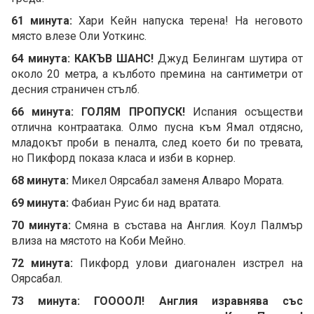
61 минута:
Хари Кейн напуска терена! На неговото
място влезе Оли Уоткинс.
64 минута: КАКЪВ ШАНС!
Джуд Белингам шутира от
около 20 метра, а кълбото премина на сантиметри от
десния страничен стълб.
66 минута: ГОЛЯМ ПРОПУСК!
Испания осъществи
отлична контраатака. Олмо пусна към Ямал отдясно,
младокът проби в пеналта, след което би по тревата,
но Пикфорд показа класа и изби в корнер.
68 минута:
Микел Оярсабал заменя Алваро Мората.
69 минута:
Фабиан Руис би над вратата.
70 минута:
Смяна в състава на Англия. Коул Палмър
влиза на мястото на Коби Мейно.
72 минута:
Пикфорд улови диагонален изстрел на
Оярсабал.
73 минута: ГООООЛ! Англия изравнява със