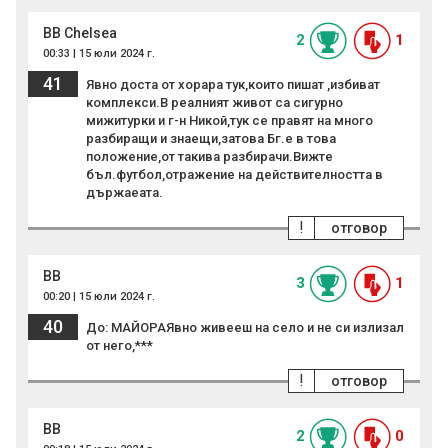
BB Chelsea
2
1
00:33 | 15 юли 2024 г.
41
Явно доста от хорара тук,които пишат ,избиват
комплекси.В реалният живот са сигурно
мижитурки и г-н Никой,тук се правят на много
разбиращи и знаещи,затова Бг.е в това
положение,от такива разбирачи.Вижте
бъл.футбол,отражение на действителността в
държаеата.
!
отговор
BB
3
1
00:20 | 15 юли 2024 г.
40
До: МАЙОРАЯвно живееш на село и не си излизал
от него,***
!
отговор
BB
2
0