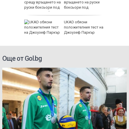
връщането на руски
боксьори под
националния флаг
ръсотия
UKAD обясни
 води до
положителния тест на
трол
Джоузеф Паркър
Още от Gol.bg