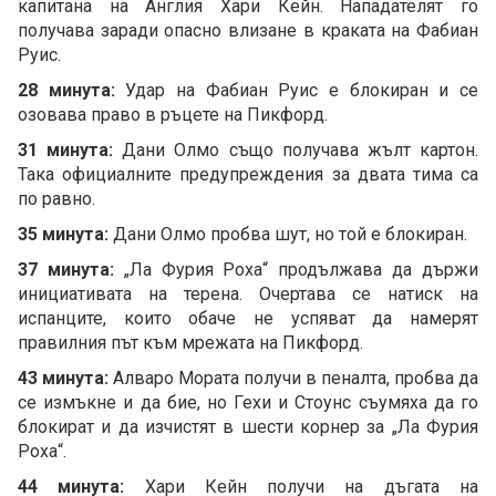
капитана на Англия Хари Кейн. Нападателят го
получава заради опасно влизане в краката на Фабиан
Руис.
28 минута:
Удар на Фабиан Руис е блокиран и се
озовава право в ръцете на Пикфорд.
31 минута:
Дани Олмо също получава жълт картон.
Така официалните предупреждения за двата тима са
по равно.
35 минута:
Дани Олмо пробва шут, но той е блокиран.
37 минута:
„Ла Фурия Роха“ продължава да държи
инициативата на терена. Очертава се натиск на
испанците, които обаче не успяват да намерят
правилния път към мрежата на Пикфорд.
43 минута:
Алваро Мората получи в пеналта, пробва да
се измъкне и да бие, но Гехи и Стоунс съумяха да го
блокират и да изчистят в шести корнер за „Ла Фурия
Роха“.
44 минута:
Хари Кейн получи на дъгата на