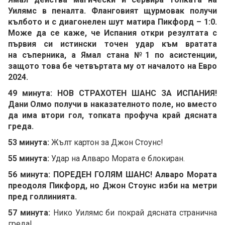
Уилямс в пеналта. Фланговият щурмовак получи
кълбото и с диагонелен шут матира Пикфорд – 1:0.
Може да се каже, че Испания откри резултата с
първия си истински точен удар към вратата
на съперника, а Ямал стана №1 по асистенции,
защото това бе четвъртата му от началото на Евро
2024.
49 минута: НОВ СТРАХОТЕН ШАНС ЗА ИСПАНИЯ!
Дани Олмо получи в наказателното поле, но вместо
да има втори гол, топката профуча край дясната
греда.
53 минута:
Жълт картон за Джон Стоунс!
55 минута:
Удар на Алваро Мората е блокиран.
56 минута: ПОРЕДЕН ГОЛЯМ ШАНС! Алваро Мората
преодоля Пикфорд, но Джон Стоунс изби на метри
пред голлинията.
57 минута:
Нико Уилямс би покрай дясната странична
греда!