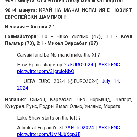
90+1 минута: Оли Уоткинс получава жълт картон.
90+4 минута: КРАЙ НА МАЧА! ИСПАНИЯ Е НОВИЯТ
ЕВРОПЕЙСКИ ШАМПИОН!
Испания – Англия 2:1
Голмайстори:
1:0 - Нико Уилямс
(47), 1:1 - Коул
Палмър (73), 2:1 - Микел Оярсабал (87)
Carvajal and Le Normand make the XI ?
How Spain shape up ?
#EURO2024
|
#ESPENG
pic.twitter.com/3IgrujoNbO
— UEFA EURO 2024 (@EURO2024)
July 14,
2024
Испания:
Симон, Карвахал, Льо Норманд, Лапорт,
Кукурея, Руис, Родри, Ямал, Олмо, Уилямс, Мората
Luke Shaw starts on the left ?
A look at England's XI ?
#EURO2024
|
#ESPENG
pic.twitter.com/UMNJbXqp3E