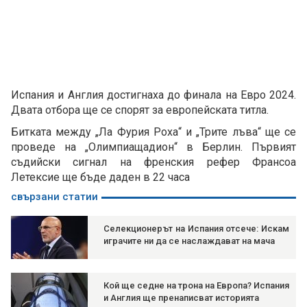
Испания и Англия достигнаха до финала на Евро 2024.
Двата отбора ще се спорят за европейската титла.
Битката между „Ла Фурия Роха“ и „Трите лъва“ ще се
проведе на „Олимпиащадион“ в Берлин. Първият
съдийски сигнал на френския рефер Франсоа
Летексие ще бъде даден в 22 часа
свързани статии
Селекционерът на Испания отсече: Искам
играчите ни да се наслаждават на мача
Кой ще седне на трона на Европа? Испания
и Англия ще пренаписват историята