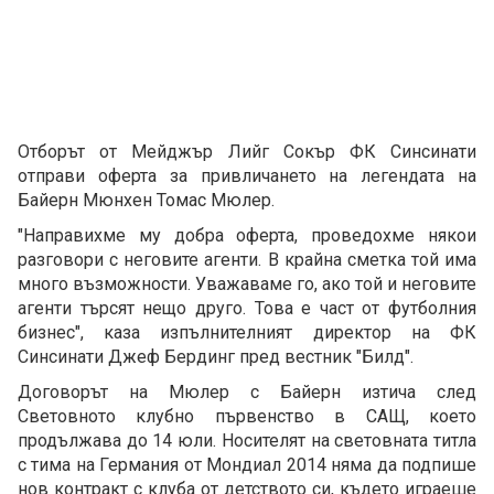
Отборът от Мейджър Лийг Сокър ФК Синсинати
отправи оферта за привличането на легендата на
Байерн Мюнхен Томас Мюлер.
"Направихме му добра оферта, проведохме някои
разговори с неговите агенти. В крайна сметка той има
много възможности. Уважаваме го, ако той и неговите
агенти търсят нещо друго. Това е част от футболния
бизнес", каза изпълнителният директор на ФК
Синсинати Джеф Бердинг пред вестник "Билд".
Договорът на Мюлер с Байерн изтича след
Световното клубно първенство в САЩ, което
продължава до 14 юли. Носителят на световната титла
с тима на Германия от Мондиал 2014 няма да подпише
нов контракт с клуба от детството си, където играеше