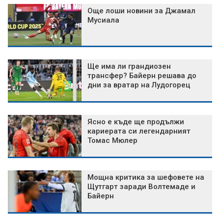
Още лоши новини за Джамал
Мусиала
Ще има ли грандиозен
трансфер? Байерн решава до
дни за вратар на Лудогорец
Ясно е къде ще продължи
кариерата си легендарният
Томас Мюлер
Мощна критика за шефовете на
Щутгарт заради Волтемаде и
Байерн