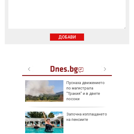
ДОБАВИ
:
Пуснаха движението
е отново
по магистрала
40
"Тракия" и в двете
посоки
 август
Започна изплащането
на пенсиите
и важни
одиите