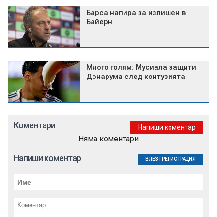
Барса напира за излишен в
Байерн
Много голям: Мусиала защити
Донарума след контузията
Коментари
Напиши коментар
Няма коментари
Напиши коментар
ВЛЕЗ
|
РЕГИСТРАЦИЯ