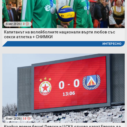
6 авг 2026 |
3
Капитанът на волейболните национали върти любов със
секси атлетка + СНИМКИ
ИНТЕРЕСНО
6 авг 2026 |
10
Крайно време беше! Левски и ЦСКА отново карат Европа да