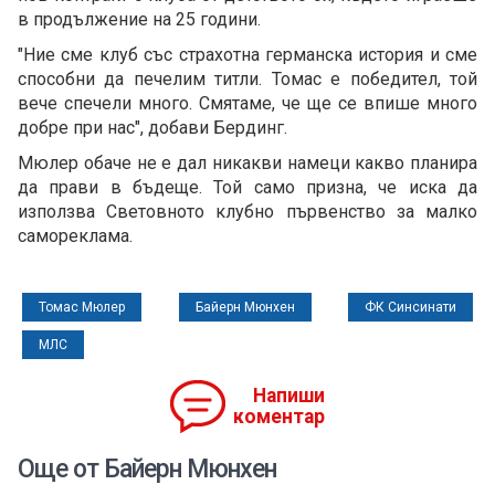
в продължение на 25 години.
"Ние сме клуб със страхотна германска история и сме
способни да печелим титли. Томас е победител, той
вече спечели много. Смятаме, че ще се впише много
добре при нас", добави Бердинг.
Мюлер обаче не е дал никакви намеци какво планира
да прави в бъдеще. Той само призна, че иска да
използва Световното клубно първенство за малко
самореклама.
Томас Мюлер
Байерн Мюнхен
ФК Синсинати
МЛС
Напиши
коментар
Още от Байерн Мюнхен