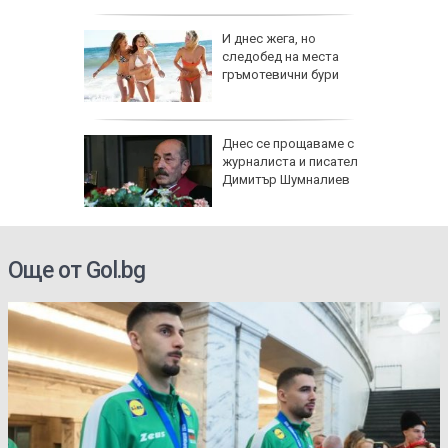
збра
И днес жега, но
I
следобед на места
гръмотевични бури
еги: Как
Днес се прощаваме с
журналиста и писател
да
Димитър Шумналиев
 хората?
Още от Gol.bg