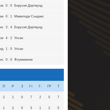
зе
0 : 0
Борусия Дортмунд
ан
0 : 1
Мамелоди Сънданс
нс
3 : 4
Борусия Дортмунд
зе
4 : 2
Улсан
нд
1 : 0
Улсан
нс
0 : 0
Флуминензе
П
Р
З
Г+
Г-
ГР
Т
2
1
0
7
2
5
7
1
2
0
3
1
2
5