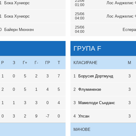
21/06
1
Бока Хуниорс
Лос Анджелис 
01:00
25/06
1
Бока Хуниорс
Лос Анджелис 
04:00
25/06
0
Байерн Мюнхен
Еспера
04:00
ГРУПА F
Р
З
Г+
Г-
ГР
Т
КЛАСИРАНЕ
М
1
0
5
2
3
7
1
Борусия Дортмунд
3
2
0
5
1
4
5
2
Флуминензе
3
1
1
3
3
0
4
3
Мамелоди Сънданс
3
0
3
2
9
-7
0
4
Улсан
3
МАЧОВЕ