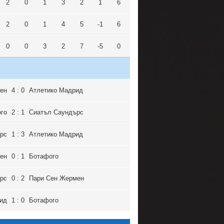
2
0
1
3
2
1
6
2
0
1
4
5
-1
6
0
0
3
2
7
-5
0
ен
4 : 0
Атлетико Мадрид
го
2 : 1
Сиатъл Саундърс
рс
1 : 3
Атлетико Мадрид
ен
0 : 1
Ботафого
рс
0 : 2
Пари Сен Жермен
ид
1 : 0
Ботафого