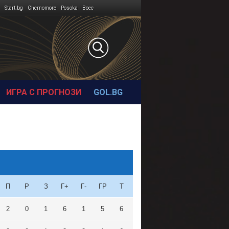
Start.bg
Chernomore
Posoka
Boec
ИГРА С ПРОГНОЗИ
GOL.BG
П
Р
З
Г+
Г-
ГР
Т
2
0
1
6
1
5
6