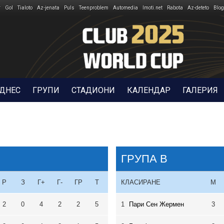
r
Gol
Tialoto
Az-jenata
Puls
Teenproblem
Automedia
Imoti.net
Rabota
Az-deteto
Blog
 ДНЕС
ГРУПИ
СТАДИОНИ
КАЛЕНДАР
ГАЛЕРИЯ
ГРУПА B
Р
З
Г+
Г-
ГР
Т
КЛАСИРАНЕ
М
2
0
4
2
2
5
1
Пари Сен Жермен
3