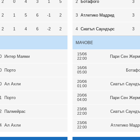
2
0
4
3
1
5
2
Ботафого
3
2
1
5
6
-1
2
3
Атлетико Мадрид
3
2
1
4
6
-2
2
4
Сиатъл Саундърс
3
МАЧОВЕ
15/06
0
Интер Маями
Пари Сен Жерм
22:00
16/06
0
Порто
Ботафо
05:00
20/06
0
Ал Ахли
Сиатъл Саундъ
01:00
20/06
1
Порто
Пари Сен Жерм
04:00
23/06
2
Палмейрас
Сиатъл Саундъ
22:00
23/06
4
Ал Ахли
Атлетико Мадр
22:00