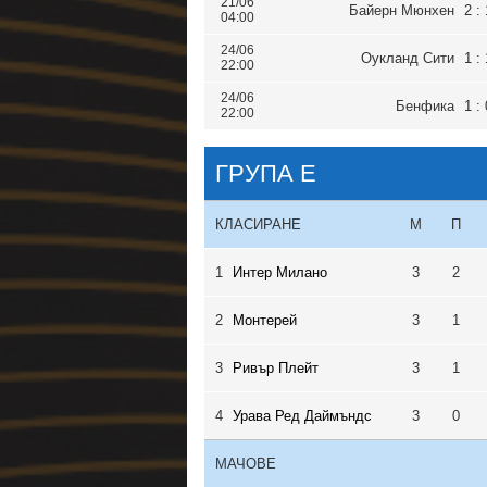
21/06
Байерн Мюнхен
2 : 
04:00
24/06
Оукланд Сити
1 : 
22:00
24/06
Бенфика
1 : 
22:00
ГРУПА E
КЛАСИРАНЕ
М
П
1
Интер Милано
3
2
2
Монтерей
3
1
3
Ривър Плейт
3
1
4
Урава Ред Даймъндс
3
0
МАЧОВЕ