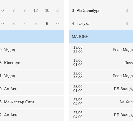
0
2
2
12
-10
3
3
РБ Залцбург
3
0
3
2
8
-6
0
4
Пачука
3
МАЧОВЕ
18/06
0
Уидад
Реал Мадр
22:00
19/06
5
Ювентус
Пачу
01:00
22/06
1
Уидад
Реал Мадр
22:00
23/06
0
Ал Аин
РБ Залцбу
01:00
27/06
5
Манчестър Сити
Ал Хил
04:00
27/06
2
Ал Аин
РБ Залцбу
04:00