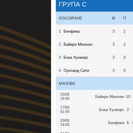
ГРУПА C
КЛАСИРАНЕ
М
П
1
Бенфика
3
2
2
Байерн Мюнхен
3
2
3
Бока Хуниорс
3
0
4
Оукланд Сити
3
0
МАЧОВЕ
15/06
Байерн Мюнхен
10 :
19:00
17/06
Бока Хуниорс
2 : 
01:00
20/06
Бенфика
6 : 
19:00