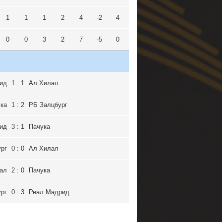
1
1
1
2
4
-2
4
0
0
3
2
7
-5
0
ид
1 : 1
Ал Хилал
ка
1 : 2
РБ Залцбург
ид
3 : 1
Пачука
рг
0 : 0
Ал Хилал
ал
2 : 0
Пачука
рг
0 : 3
Реал Мадрид