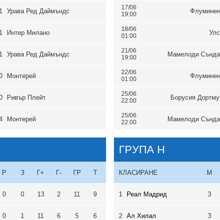
17/06
1
Урава Ред Даймъндс
Флуминен
19:00
18/06
1
Интер Милано
Улс
01:00
21/06
1
Урава Ред Даймъндс
Мамелоди Сънда
19:00
22/06
0
Монтерей
Флуминен
01:00
25/06
0
Ривър Плейт
Борусия Дортму
22:00
25/06
4
Монтерей
Мамелоди Сънда
22:00
ГРУПА H
Р
З
Г+
Г-
ГР
Т
КЛАСИРАНЕ
М
0
0
13
2
11
9
1
Реал Мадрид
3
0
1
11
6
5
6
2
Ал Хилал
3