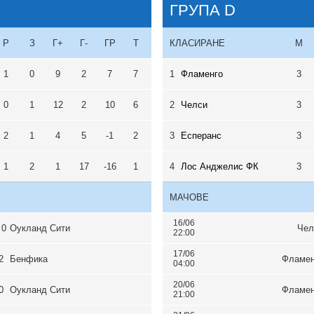
ГРУПА D
Р
З
Г+
Г-
ГР
Т
КЛАСИРАНЕ
М
1
0
9
2
7
7
1
Фламенго
3
0
1
12
2
10
6
2
Челси
3
2
1
4
5
-1
2
3
Есперанс
3
1
2
1
17
-16
1
4
Лос Анджелис ФК
3
МАЧОВЕ
16/06
 0
Оукланд Сити
Чел
22:00
17/06
2
Бенфика
Фламен
04:00
20/06
0
Оукланд Сити
Фламен
21:00