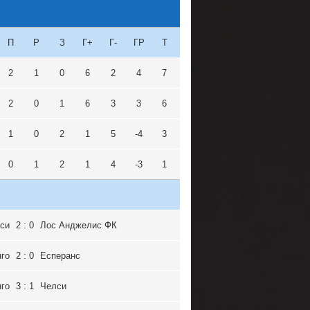
П
Р
З
Г+
Г-
ГР
Т
2
1
0
6
2
4
7
2
0
1
6
3
3
6
1
0
2
1
5
-4
3
0
1
2
1
4
-3
1
си
2 : 0
Лос Анджелис ФК
го
2 : 0
Есперанс
го
3 : 1
Челси