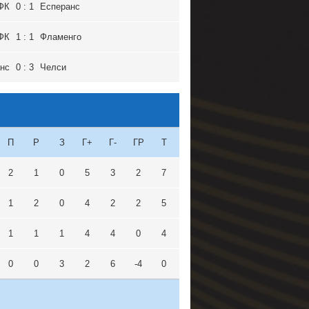
ФК
0 : 1
Есперанс
ФК
1 : 1
Фламенго
нс
0 : 3
Челси
П
Р
З
Г+
Г-
ГР
Т
2
1
0
5
3
2
7
1
2
0
4
2
2
5
1
1
1
4
4
0
4
0
0
3
2
6
-4
0