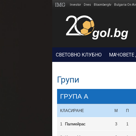
Investor
Dnes
Bloombergtv
Bulgaria On Ai
Megavselena.bg
СВЕТОВНО КЛУБНО
МАЧОВЕТЕ
Групи
ГРУПА A
КЛАСИРАНЕ
М
П
1
Палмейрас
3
1