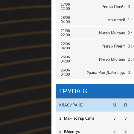
17/06
Ривър Плейт
3 : 
22:00
18/06
Монтерей
1 : 
04:00
21/06
Интер Милано
2 : 
22:00
22/06
Ривър Плейт
0 : 
04:00
26/06
Интер Милано
2 : 
04:00
26/06
Урава Ред Даймъндс
0 : 
04:00
ГРУПА G
КЛАСИРАНЕ
М
П
1
Манчестър Сити
3
3
2
Ювентус
3
2