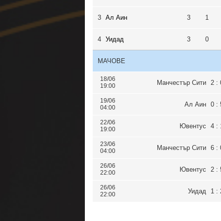
3
Ал Аин
3
1
4
Уидад
3
0
МАЧОВЕ
18/06
Манчестър Сити
2 : 
19:00
19/06
Ал Аин
0 : 
04:00
22/06
Ювентус
4 : 
19:00
23/06
Манчестър Сити
6 : 
04:00
26/06
Ювентус
2 : 
22:00
26/06
Уидад
1 : 
22:00