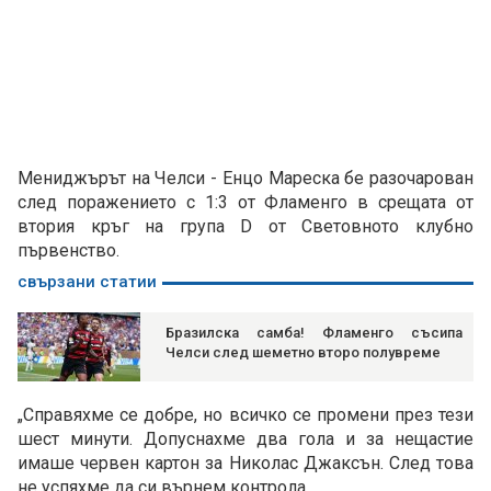
Мениджърът на Челси - Енцо Мареска бе разочарован
след поражението с 1:3 от Фламенго в срещата от
втория кръг на група D от Световното клубно
първенство.
свързани статии
Бразилска самба! Фламенго съсипа
Челси след шеметно второ полувреме
„Справяхме се добре, но всичко се промени през тези
шест минути. Допуснахме два гола и за нещастие
имаше червен картон за Николас Джаксън. След това
не успяхме да си върнем контрола.