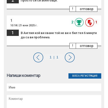
2
Просто си си абен баце.
!
отговор
1
2
1
10:18 | 21 юни 2025 г.
1
В Англия кой ви хване той не ви е бил тея 6 минути
да са ви проблема.
!
отговор
Напиши коментар
ВЛЕЗ
|
РЕГИСТРАЦИЯ