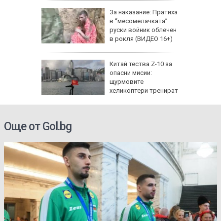
еги: Как
За наказание: Пратиха
в “месомелачката”
да
руски войник облечен
 хората?
в рокля (ВИДЕО 16+)
Китай тества Z-10 за
опасни мисии:
щурмовите
хеликоптери тренират
полети под радара
Още от Gol.bg