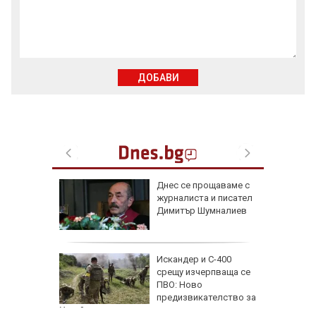
ДОБАВИ
 август
Днес се прощаваме с
журналиста и писател
и важни
Димитър Шумналиев
одиите
збра
Искандер и С-400
I
срещу изчерпваща се
ПВО: Ново
предизвикателство за
Украйна