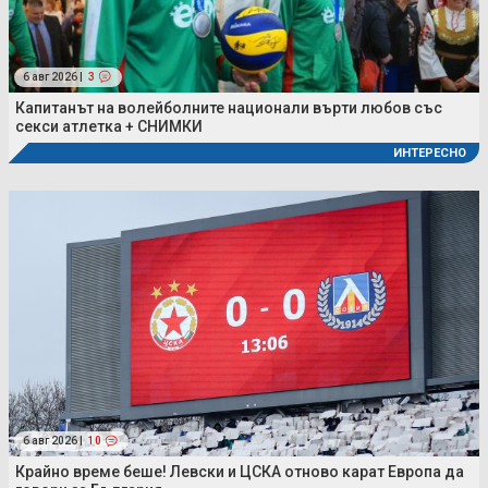
6 авг 2026 |
3
Капитанът на волейболните национали върти любов със
секси атлетка + СНИМКИ
ИНТЕРЕСНО
6 авг 2026 |
10
Крайно време беше! Левски и ЦСКА отново карат Европа да