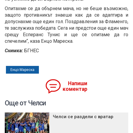
Опитахме се да обърнем мача, но не беше възможно,
защото противникът знаеше как да се адаптира и
допуснахме още един гол. Поздравления за Фламенго,
те заслужиха победата. Сега ни предстои още един мач
срещу Есперанс Тунис и ще се опитаме да го
спечелим“, каза Енцо Мареска.
Снимка:
БГНЕС
Енцо Мареска
Напиши
коментар
Още от Челси
Челси се раздели с вратар