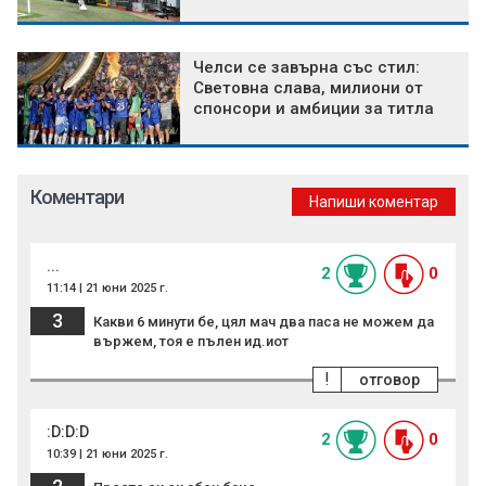
Челси се завърна със стил:
Световна слава, милиони от
спонсори и амбиции за титла
Коментари
Напиши коментар
...
2
0
11:14 | 21 юни 2025 г.
3
Какви 6 минути бе, цял мач два паса не можем да
вържем, тоя е пълен ид.иот
!
отговор
:D:D:D
2
0
10:39 | 21 юни 2025 г.