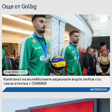
Още от Gol.bg
6 авг 2026 |
2
Капитанът на волейболните национали върти любов със
секси атлетка + СНИМКИ
ИНТЕРЕСНО