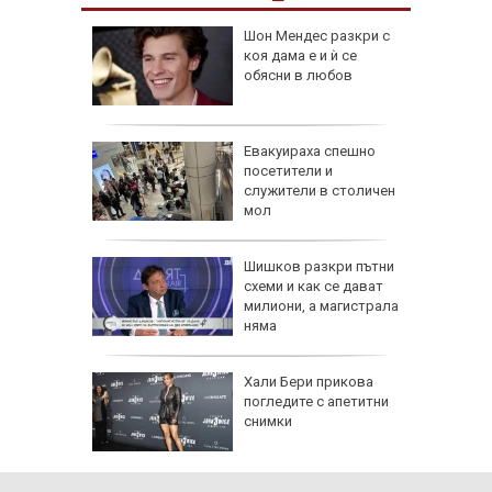
Шон Мендес разкри с
за
коя дама е и ѝ се
анзитни
обясни в любов
зкия
а в
Евакуираха спешно
артал
посетители и
ламъците
служители в столичен
 метра
мол
в:
Шишков разкри пътни
 на
схеми и как се дават
 по
милиони, а магистрала
няма
ти
и
Хали Бери прикова
 Авив) и
погледите с апетитни
 от
снимки
га