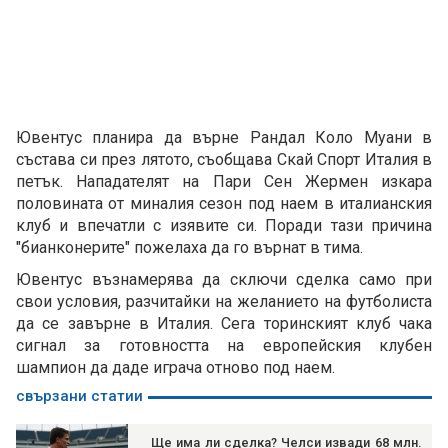
Ювентус планира да върне Рандал Коло Муани в
състава си през лятото, съобщава Скай Спорт Италия в
петък. Нападателят на Пари Сен Жермен изкара
половината от миналия сезон под наем в италианския
клуб и впечатли с изявите си. Поради тази причина
"бианконерите" пожелаха да го върнат в тима.
Ювентус възнамерява да сключи сделка само при
свои условия, разчитайки на желанието на футболиста
да се завърне в Италия. Сега торинският клуб чака
сигнал за готовността на европейския клубен
шампион да даде играча отново под наем.
свързани статии
Ще има ли сделка? Челси извади 68 млн.