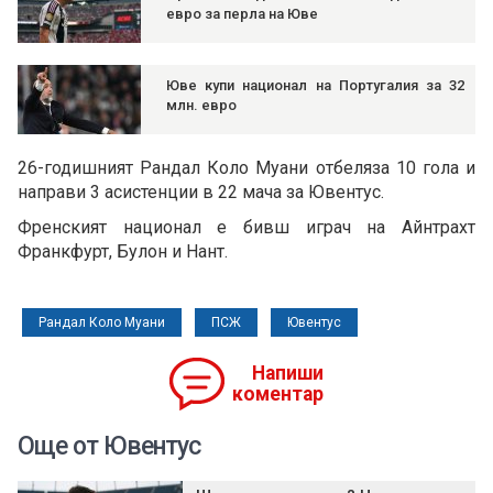
евро за перла на Юве
Юве купи национал на Португалия за 32
млн. евро
26-годишният Рандал Коло Муани отбеляза 10 гола и
направи 3 асистенции в 22 мача за Ювентус.
Френският национал е бивш играч на Айнтрахт
Франкфурт, Булон и Нант.
Рандал Коло Муани
ПСЖ
Ювентус
Напиши
коментар
Още от Ювентус