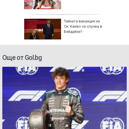
 AI
Тайната ваканция на
ткриване
Си: Какво се случва в
чни
Бейдайхе?
Още от Gol.bg