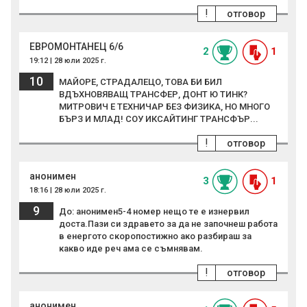
!
отговор
ЕВРОМОНТАНЕЦ 6/6
2
1
19:12 | 28 юли 2025 г.
10
МАЙОРЕ, СТРАДАЛЕЦО, ТОВА БИ БИЛ
ВДЪХНОВЯВАЩ ТРАНСФЕР, ДОНТ Ю ТИНК?
МИТРОВИЧ Е ТЕХНИЧАР БЕЗ ФИЗИКА, НО МНОГО
БЪРЗ И МЛАД! СОУ ИКСАЙТИНГ ТРАНСФЪР...
!
отговор
анонимен
3
1
18:16 | 28 юли 2025 г.
9
До: анонимен5-4 номер нещо те е изнервил
доста.Пази си здравето за да не започнеш работа
в енергото скоропостижно ако разбираш за
какво иде реч ама се съмнявам.
!
отговор
анонимен