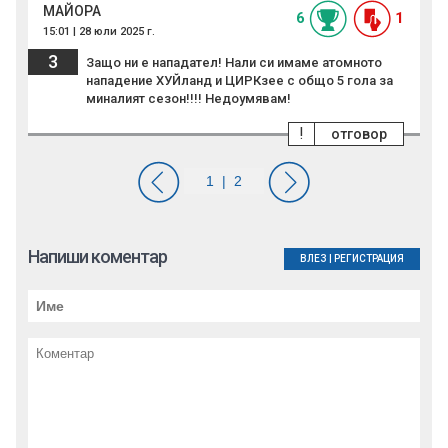
МАЙОРА
6
1
15:01 | 28 юли 2025 г.
3
Защо ни е нападател! Нали си имаме атомното
нападение ХУЙланд и ЦИРКзее с общо 5 гола за
миналият сезон!!!! Недоумявам!
!
отговор
Напиши коментар
ВЛЕЗ
|
РЕГИСТРАЦИЯ