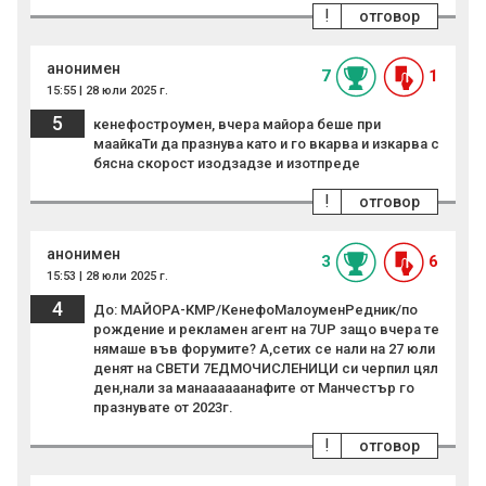
!
отговор
анонимен
7
1
15:55 | 28 юли 2025 г.
5
кенефостроумен, вчера майора беше при
маайкаТи да празнува като и го вкарва и изкарва с
бясна скорост изодзадзе и изотпреде
!
отговор
анонимен
3
6
15:53 | 28 юли 2025 г.
4
До: МАЙОРА-КМР/КенефоМалоуменРедник/по
рождение и рекламен агент на 7UP защо вчера те
нямаше във форумите? А,сетих се нали на 27 юли
денят на СВЕТИ 7ЕДМОЧИСЛЕНИЦИ си черпил цял
ден,нали за манаааааанафите от Манчестър го
празнувате от 2023г.
!
отговор