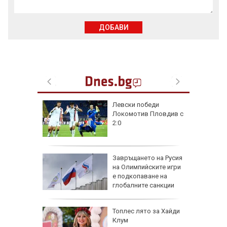
ДОБАВИ
на
Левски победи
нал в
Локомотив Пловдив с
2:0
рола по
Завръщането на Русия
на Олимпийските игри
а арести
е подкопаване на
глобалните санкции
Топлес лято за Хайди
Клум