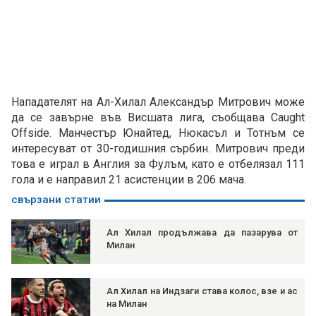
Нападателят на Ал-Хилал Александър Митрович може
да се завърне във Висшата лига, съобщава Caught
Offside. Манчестър Юнайтед, Нюкасъл и Тотнъм се
интересуват от 30-годишния сърбин. Митрович преди
това е играл в Англия за Фулъм, като е отбелязал 111
гола и е направил 21 асистенции в 206 мача.
свързани статии
Ал Хилал продължава да пазарува от
Милан
Ал Хилал на Индзаги става колос, взе и ас
на Милан