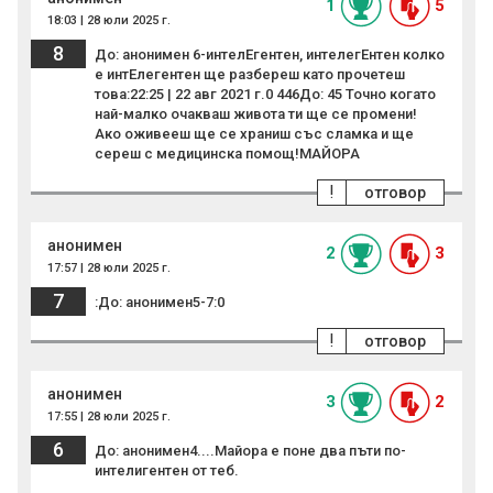
1
5
18:03 | 28 юли 2025 г.
8
До: анонимен 6-интелЕгентен, интелегЕнтен колко
е интЕлегентен ще разбереш като прочетеш
това:22:25 | 22 авг 2021 г.0 446До: 45 Точно когато
най-малко очакваш живота ти ще се промени!
Ако оживееш ще се храниш със сламка и ще
сереш с медицинска помощ!МАЙОРА
!
отговор
анонимен
2
3
17:57 | 28 юли 2025 г.
7
:До: анонимен5-7:0
!
отговор
анонимен
3
2
17:55 | 28 юли 2025 г.
6
До: анонимен4....Майора е поне два пъти по-
интелигентен от теб.