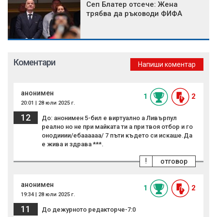
Сеп Блатер отсече: Жена
трябва да ръководи ФИФА
Коментари
Напиши коментар
анонимен
1
2
20:01 | 28 юли 2025 г.
12
До: анонимен 5-бил е виртуално а Ливърпул
реално но не при майката ти а при твоя отбор и го
онодииии/ебаааааа/ 7 пъти където си искаше.Да
е жива и здрава ***.
!
отговор
анонимен
1
2
19:34 | 28 юли 2025 г.
11
До дежурното редакторче-7:0