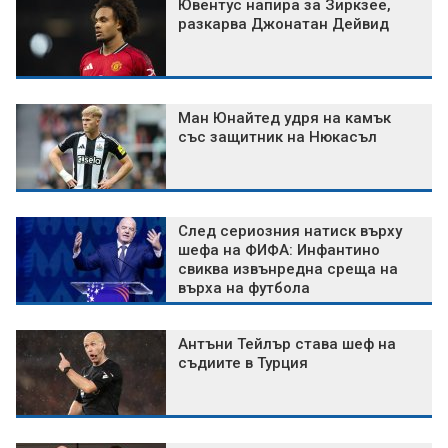
Ювентус напира за Зиркзее,
разкарва Джонатан Дейвид
Ман Юнайтед удря на камък
със защитник на Нюкасъл
След сериозния натиск върху
шефа на ФИФА: Инфантино
свиква извънредна среща на
върха на футбола
Антъни Тейлър става шеф на
съдиите в Турция