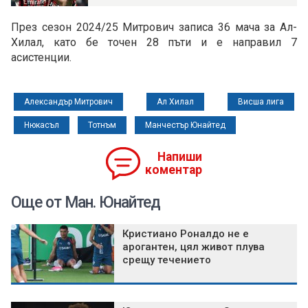
През сезон 2024/25 Митрович записа 36 мача за Ал-
Хилал, като бе точен 28 пъти и е направил 7
асистенции.
Александър Митрович
Ал Хилал
Висша лига
Нюкасъл
Тотнъм
Манчестър Юнайтед
Напиши
коментар
Още от Ман. Юнайтед
Кристиано Роналдо не е
арогантен, цял живот плува
срещу течението