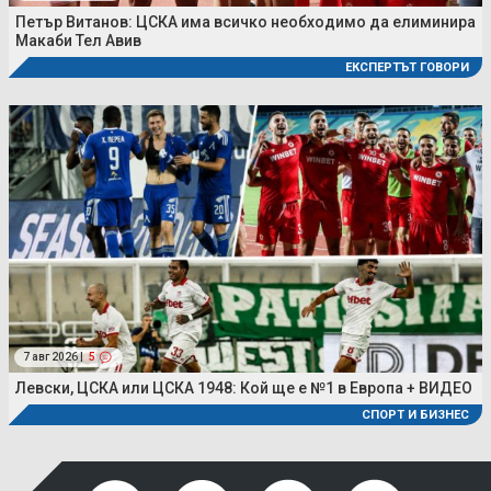
Петър Витанов: ЦСКА има всичко необходимо да елиминира
Макаби Тел Авив
ЕКСПЕРТЪТ ГОВОРИ
7 авг 2026 |
5
Левски, ЦСКА или ЦСКА 1948: Кой ще е №1 в Европа + ВИДЕО
СПОРТ И БИЗНЕС