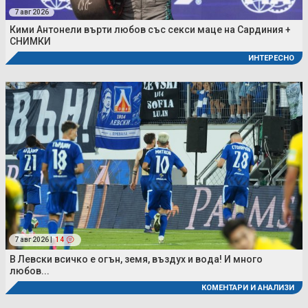
7 авг 2026
Кими Антонели върти любов със секси маце на Сардиния +
СНИМКИ
ИНТЕРЕСНО
7 авг 2026 |
14
В Левски всичко е огън, земя, въздух и вода! И много
любов...
КОМЕНТАРИ И АНАЛИЗИ