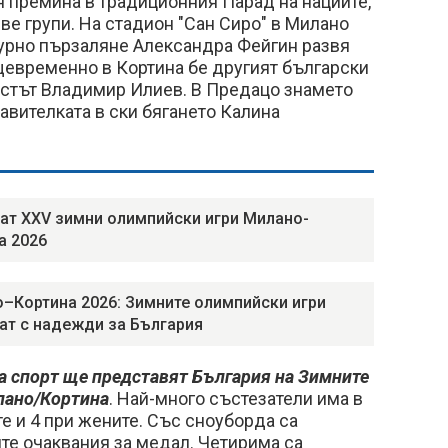
 премина в традиционния Парад на нациите,
две групи. На стадион "Сан Сиро" в Милано
гурно пързаляне Александра Фейгин развя
щевременно в Кортина бе другият български
истът Владимир Илиев. В Предацо знамето
авителката в ски бягането Калина
ат XXV зимни олимпийски игри Милано-
а 2026
–Кортина 2026: Зимните олимпийски игри
ат с надежди за България
да спорт ще представят България на Зимните
лано/Кортина
. Най-много състезатели има в
те и 4 при жените. Със сноуборда са
те очаквания за медал. Четирима са