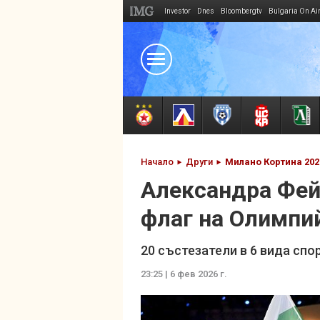
Investor
Dnes
Bloombergtv
Bulgaria On Ai
Megavselena.bg
Начало
Други
Милано Кортина 202
Александра Фей
флаг на Олимпи
20 състезатели в 6 вида сп
23:25 | 6 фев 2026 г.