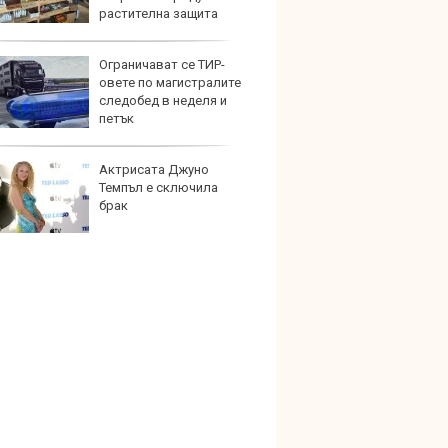
растителна защита
Ограничават се ТИР-
Автом
овете по магистралите
под з
следобед в неделя и
на дв
петък
Актрисата Джуно
Карав
Темпъл е сключила
най-г
брак
недос
елект