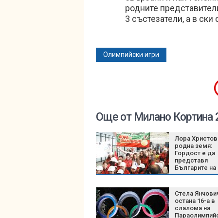
родните представители
3 състезатели, а в ски
Олимпийски игри
Още от Милано Кортина 
Лора Христов
родна земя:
Гордост е да
представя
Българите на
Олимпида
Стела Янчови
остана 16-а в
слалома на
Параолимпий