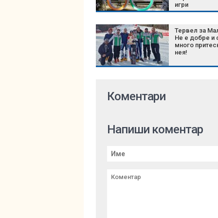
игри
Тервел за Ма
Не е добре и
много притес
нея!
Коментари
Напиши коментар