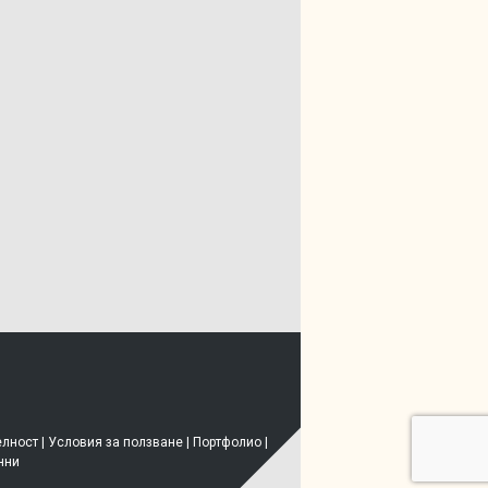
елност
|
Условия за ползване
|
Портфолио
|
нни