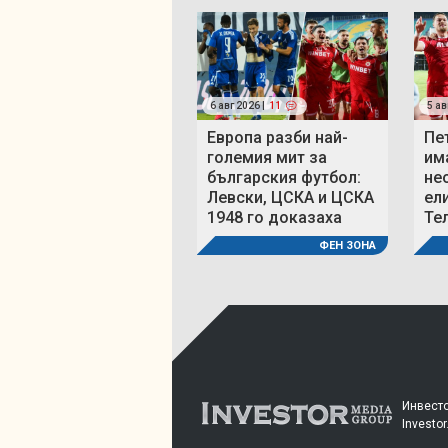
6 авг 2026 |
11
5 ав
Европа разби най-
Пе
големия мит за
им
българския футбол:
не
Левски, ЦСКА и ЦСКА
ел
1948 го доказаха
Те
ФЕН ЗОНА
Инвесто
Investor