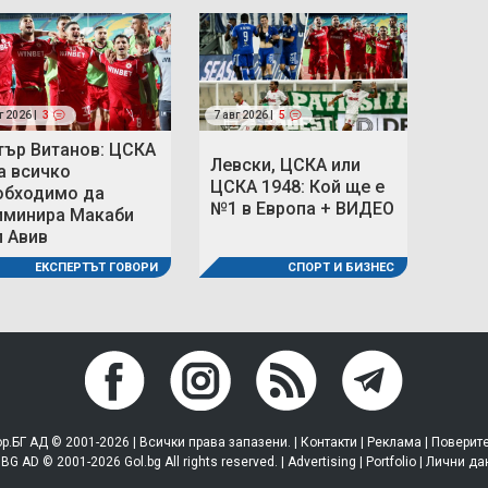
г 2026 |
3
7 авг 2026 |
5
тър Витанов: ЦСКА
Левски, ЦСКА или
а всичко
ЦСКА 1948: Кой ще е
обходимо да
№1 в Европа + ВИДЕО
иминира Макаби
л Авив
СПОРТ И БИЗНЕС
ЕКСПЕРТЪТ ГОВОРИ
р.БГ АД © 2001-2026 | Всички права запазени. |
Контакти
|
Реклама
|
Поверит
.BG AD © 2001-2026 Gol.bg All rights reserved. |
Advertising
|
Portfolio
|
Лични да