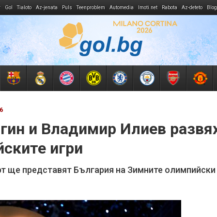
r
Gol
Tialoto
Az-jenata
Puls
Teenproblem
Automedia
Imoti.net
Rabota
Az-deteto
Blog
6
гин и Владимир Илиев развя
йските игри
орт ще представят България на Зимните олимпийски