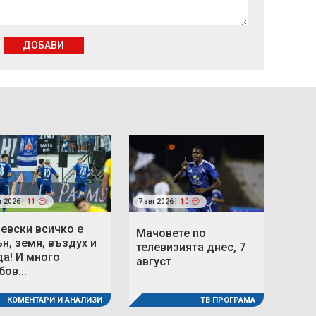
ДОБАВИ
г 2026 |
11
7 авг 2026 |
10
Левски всичко е
Мачовете по
ън, земя, въздух и
телевизията днес, 7
да! И много
август
ов...
КОМЕНТАРИ И АНАЛИЗИ
ТВ ПРОГРАМА