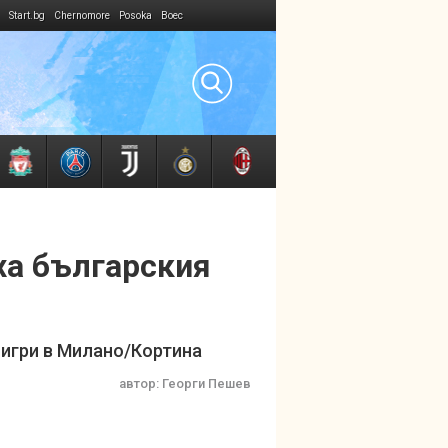
Start.bg
Chernomore
Posoka
Boec
ха българския
 игри в Милано/Кортина
автор:
Георги Пешев