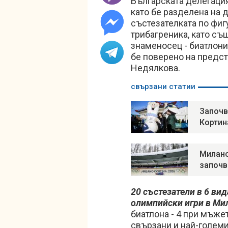
Българската делегация
като бе разделена на 
състезателката по фи
трибагреника, като съ
знаменосец - биатлон
бе поверено на предст
Недялкова.
свързани статии
Започв
Кортин
Милано
започв
20 състезатели в 6 ви
олимпийски игри в Ми
биатлона - 4 при мъже
свързани и най-големи