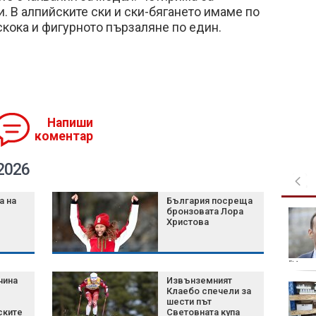
. В алпийските ски и ски-бягането имаме по
 скока и фигурното пързаляне по един.
Напиши
коментар
2026
а на
България посреща
бронзовата Лора
България иска
Христова
извънредна помощ от
ЕК за
производителите на
мляко и свинско
“Изгр
чина
Извънземният
Намаляващата Луна в
Клаебо спечели за
Близнаци носи важен
шести път
ските
Световната купа
тест на 3 зодии на 8