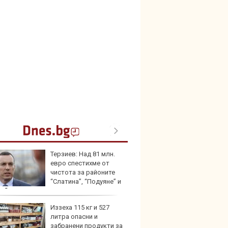
Терзиев: Над 81 млн.
Toyota
евро спестихме от
999 9
чистота за районите
търси
“Слатина”, “Подуяне” и
ев”
Иззеха 115 кг и 527
Защо 
литра опасни и
остав
забранени продукти за
жегат