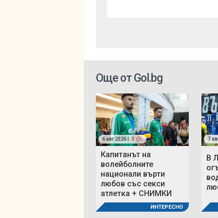
Още от Gol.bg
6 авг 2026 |
3
7 ав
Капитанът на
В 
волейболните
ог
национали върти
во
любов със секси
люб
атлетка + СНИМКИ
ИНТЕРЕСНО