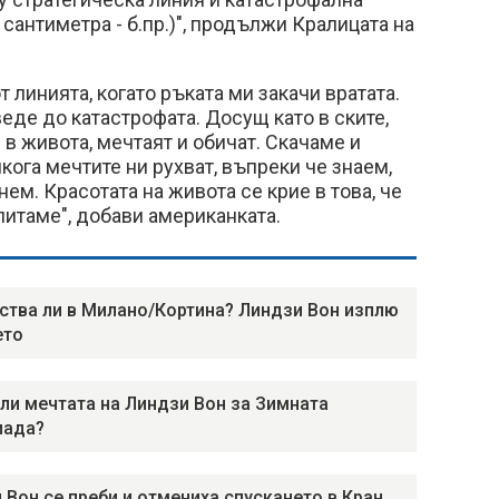
7 сантиметра - б.пр.)", продължи Кралицата на
от линията, когато ръката ми закачи вратата.
веде до катастрофата. Досущ като в ските,
 в живота, мечтаят и обичат. Скачаме и
кога мечтите ни рухват, въпреки че знаем,
ем. Красотата на живота се крие в това, че
питаме", добави американката.
ства ли в Милано/Кортина? Линдзи Вон изплю
ето
 ли мечтата на Линдзи Вон за Зимната
иада?
 Вон се преби и отмениха спускането в Кран