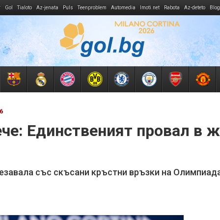
r
Gol
Tialoto
Az-jenata
Puls
Teenproblem
Automedia
Imoti.net
Rabota
Az-deteto
Blog
6
че: Единственият провал в жи
стезавала със скъсани кръстни връзки на Олимпиад