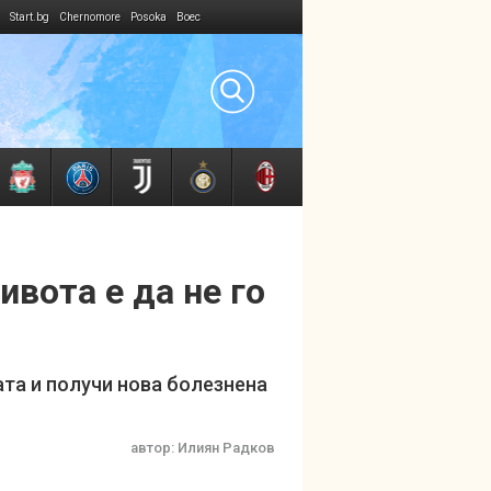
Start.bg
Chernomore
Posoka
Boec
вота е да не го
ата и получи нова болезнена
автор:
Илиян Радков