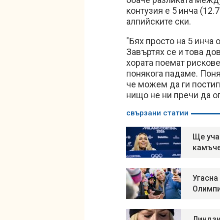
контузия е 5 инча (12.
алпийските ски.
"Бях просто на 5 инча 
Завъртях се и това до
хората поемат рискове
понякога падаме. Поня
че можем да ги постигн
нищо не ни пречи да о
свързани статии
Ще уча
камъч
Угасна
Олимп
Линдзи