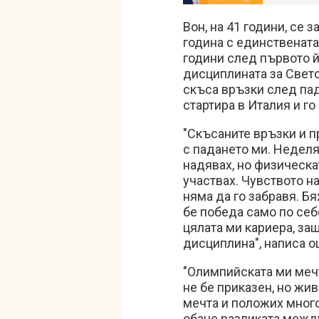
Вон, на 41 години, се 
година с единствената
години след първото й
дисциплината за Свето
скъса връзки след пад
стартира в Италия и го
"Скъсаните връзки и 
с падането ми. Неделя
надявах, но физическа
участвах. Чувството н
няма да го забравя. Б
бе победа само по себе
цялата ми кариера, за
дисциплина", написа о
"Олимпийската ми мечт
не бе приказен, но жи
мечта и положих много
обаче разликата между