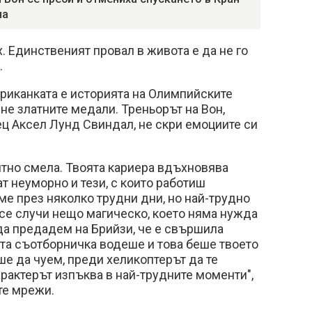
на
х. Единственият провал в живота е да не го
.
риканката е историята на Олимпийските
 не златните медали. Треньорът на Вон,
ц Аксел Лунд Свиндал, не скри емоциите си
ятно смела. Твоята кариера вдъхновява
ат неуморно и тези, с които работиш
е през няколко трудни дни, но най-трудно
к се случи нещо магическо, което няма нужда
 да предадем на Брийзи, че е свършила
ята съотборничка водеше и това беше твоето
е да чуем, преди хеликоптерът да те
арактерът изпъква в най-трудните моменти",
те мрежи.