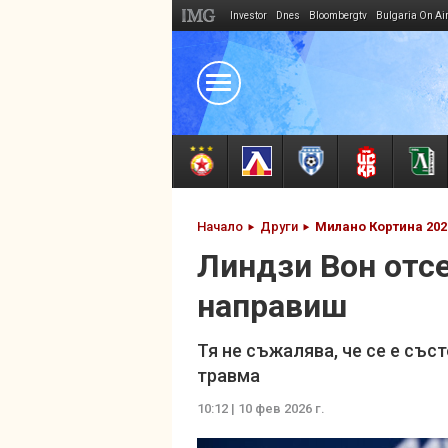
Investor
Dnes
Bloombergtv
Bulgaria On Ai
Megavselena.bg
Начало
Други
Милано Кортина 202
Линдзи Вон отсе
направиш
Тя не съжалява, че се е съ
травма
10:12 | 10 фев 2026 г.