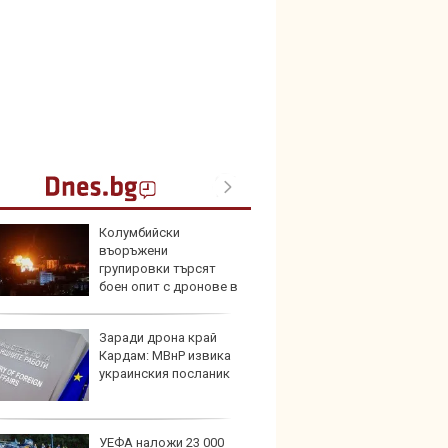
Колумбийски
В Кит
въоръжени
забра
групировки търсят
автом
боен опит с дронове в
на
Заради дрона край
Този н
Кардам: МВнР извика
може 
украинския посланик
Европ
УЕФА наложи 23 000
Домаш