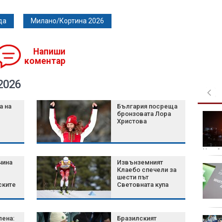
да
Милано/Кортина 2026
Напиши
коментар
2026
а на
България посреща
бронзовата Лора
Украйна отрече
Христова
умишлено да е
насочвала дрон към
България
Украй
чина
Извънземният
18-годишен уби чичо
Клаебо спечели за
си с дървен кол в
шести път
ските
Световната купа
Димитровградско
лена:
Бразилският
Жегата натоварва