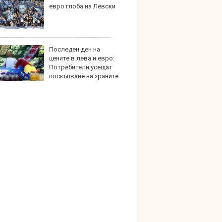
евро глоба на Левски
губи о
стена
зареж
Последен ден на
Кой гу
цените в лева и евро:
нашес
Потребители усещат
китай
поскъпване на храните