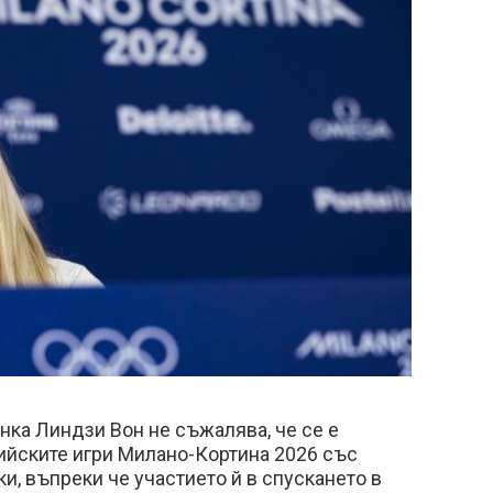
ка Линдзи Вон не съжалява, че се е
ийските игри Милано-Кортина 2026 със
и, въпреки че участието й в спускането в