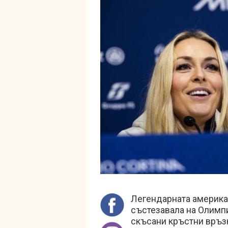
Легендарната американ
състезавала на Олимп
скъсани кръстни връзк