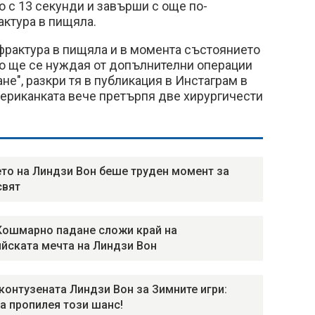
 с 13 секунди и завърши с още по-
актура в пищяла.
фрактура в пищяла и в момента състоянието
 но ще се нуждая от допълнителни операции
не", разкри тя в публикация в Инстаграм в
ериканката вече претърпя две хирургичести
то на Линдзи Вон беше труден момент за
свят
Кошмарно падане сложи край на
йската мечта на Линдзи Вон
контузената Линдзи Вон за Зимните игри:
а пропилея този шанс!