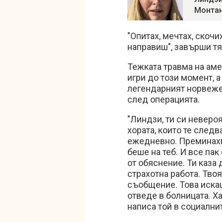
Монта
"Опитах, мечтах, скочи
направиш", завърши тя
Тежката травма на аме
игри до този момент, а
легендарният норвеже
след операцията.
"Линдзи, ти си неверо
хората, които те следв
ежедневно. Преминахм
беше на теб. И все па
от обяснение. Ти каза
страхотна работа. Тво
съобщение. Това искаш
отведе в болницата. Х
написа той в социални