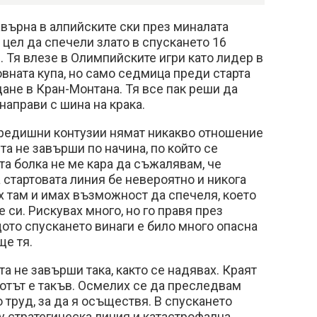
завърна в алпийските ски през миналата
 цел да спечели злато в спускането 16
. Тя влезе в Олимпийските игри като лидер в
вната купа, но само седмица преди старта
ане в Кран-Монтана. Тя все пак реши да
 направи с шина на крака.
предишни контузии нямат никакво отношение
та не завърши по начина, по който се
та болка не ме кара да съжалявам, че
а стартовата линия бе невероятно и никога
ях там и имах възможност да спечеля, което
 си. Рискувах много, но го правя през
щото спускането винаги е било много опасна
ще тя.
а не завърши така, както се надявах. Краят
вотът е такъв. Осмелих се да преследвам
 труд, за да я осъществя. В спускането
 стратегическа линия и катастрофална