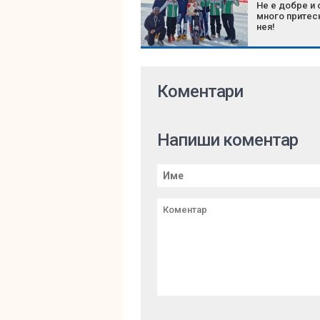
Не е добре и
много притес
нея!
Коментари
Напиши коментар