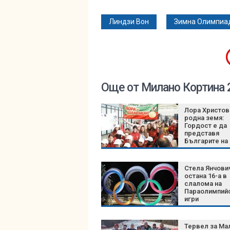
Линдзи Вон
Зимна Олимпиа
Още от Милано Кортина 
Лора Христов
родна земя:
Гордост е да
представя
Българите на
Олимпида
Стела Янчови
остана 16-а в
слалома на
Параолимпий
игри
Тервел за Ма