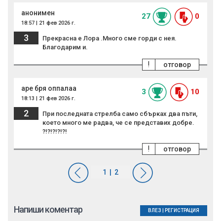
анонимен
27
0
18:57 | 21 фев 2026 г.
3
Прекрасна е Лора .Много сме горди с нея.
Благодарим и.
!
отговор
аре бря оппалаа
3
10
18:13 | 21 фев 2026 г.
2
При последната стрелба само сбърках два пъти,
което много ме радва, че се представих добре.
?!?!?!?!?!
!
отговор
Напиши коментар
ВЛЕЗ
|
РЕГИСТРАЦИЯ