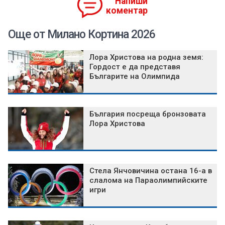
Напиши
коментар
Още от Милано Кортина 2026
Лора Христова на родна земя:
Гордост е да представя
Българите на Олимпида
България посреща бронзовата
Лора Христова
Стела Янчовичина остана 16-а в
слалома на Параолимпийските
игри