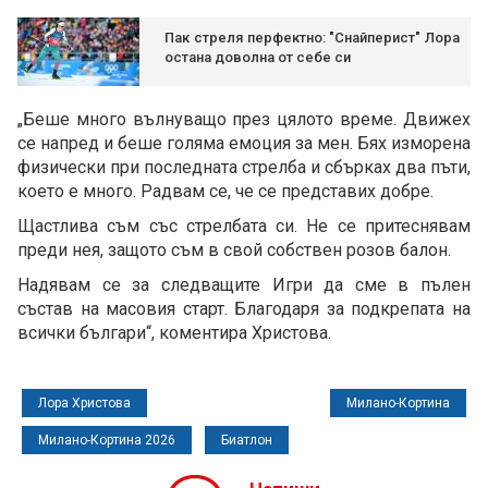
Пак стреля перфектно: "Снайперист" Лора
остана доволна от себе си
„Беше много вълнуващо през цялото време. Движех
се напред и беше голяма емоция за мен. Бях изморена
физически при последната стрелба и сбърках два пъти,
което е много. Радвам се, че се представих добре.
Щастлива съм със стрелбата си. Не се притеснявам
преди нея, защото съм в свой собствен розов балон.
Надявам се за следващите Игри да сме в пълен
състав на масовия старт. Благодаря за подкрепата на
всички българи“, коментира Христова.
Лора Христова
Милано-Кортина
Милано-Кортина 2026
Биатлон