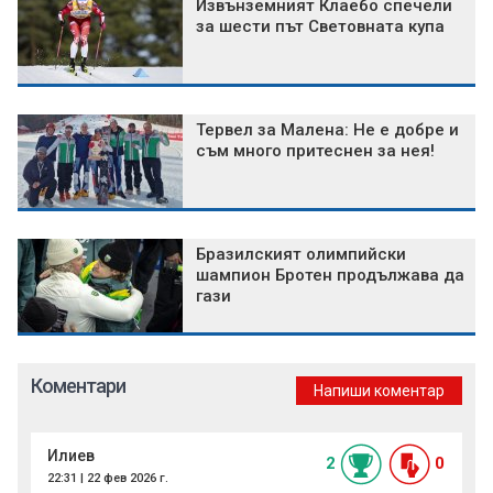
Извънземният Клаебо спечели
за шести път Световната купа
Тервел за Малена: Не е добре и
съм много притеснен за нея!
Бразилският олимпийски
шампион Бротен продължава да
гази
Коментари
Напиши коментар
Илиев
2
0
22:31 | 22 фев 2026 г.