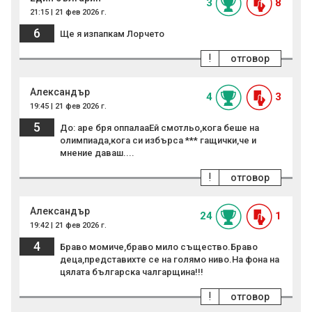
3
8
21:15 | 21 фев 2026 г.
6
Ще я изпапкам Лорчето
!
отговор
Александър
4
3
19:45 | 21 фев 2026 г.
5
До: аре бря оппалааЕй смотльо,кога беше на
олимпиада,кога си избърса *** гащички,че и
мнение даваш....
!
отговор
Александър
24
1
19:42 | 21 фев 2026 г.
4
Браво момиче,браво мило същество.Браво
деца,представихте се на голямо ниво.На фона на
цялата българска чалгарщина!!!
!
отговор