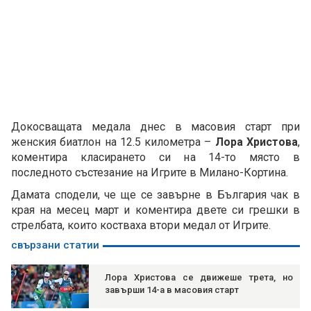
Докосващата медала днес в масовия старт при
женския биатлон на 12.5 километра –
Лора Христова
,
коментира класирането си на 14-то място в
последното състезание на Игрите в Милано-Кортина.
Дамата сподели, че ще се завърне в България чак в
края на месец март и коментира двете си грешки в
стрелбата, които костваха втори медал от Игрите.
свързани статии
Лора Христова се движеше трета, но
завърши 14-а в масовия старт