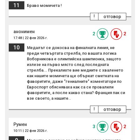
11
Браво момичета !
!
отговор
анонимен
2
2
17:48 | 22 фев 2026 г.
10
Медалът се докосва на финалната линия, не
преди четвъртата стрелба, по вашата логика
Воборникова е олимпийска шампионка, защото
излезе на първо място след последната
стрелба... Прекалихте вие медиите с хваленето
как нашите момичета ще объркат сметката на
фаворитите, даже "гениалните" коментатори по
Евроспорт обясняваха как са се провалили
фаворитите, а после какво стана? Франция пак си
взе своето, а нашите..
!
отговор
Румен
3
2
10:11 | 22 фев 2026 г.