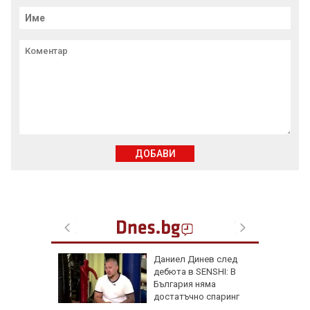
ДОБАВИ
личат
Даниел Динев след
 с
дебюта в SENSHI: В
България няма
ъв
достатъчно спаринг
партньори