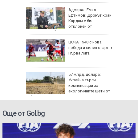
одължи
Адмирал Емил
рия с
Ефтимов: Дронът край
око"
Кардам е бил
отклонен от
електронна война
те сили
ЦСКА 1948 с нова
7 години
победа и силен старт в
о си
Първа лига
нго
57 млрд. долара:
ите си
Украйна търси
резерват
компенсации за
екологичните щети от
войната
Още от Gol.bg