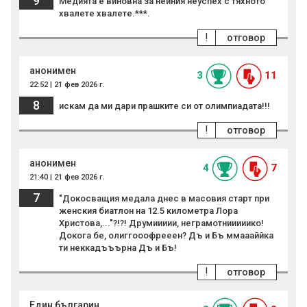
9
Медията е виновна за нейния неуспех с тяхното
хвалете хвалете.***.
!
отговор
анонимен
3
11
22:52 | 21 фев 2026 г.
8
искам да ми дари прашките си от олимпиадата!!!
!
отговор
анонимен
4
7
21:40 | 21 фев 2026 г.
7
"Докосващия медала днес в масовия старт при
женския биатлон на 12.5 километра Лора
Христова,..."?!?! Друмиииии, неграмотнииииико!
Докога бе, олиггооофрееен? Дъ и Бъ ммаааййка
ти неккадъъърна Дъ и Бъ!
!
отговор
Един българин