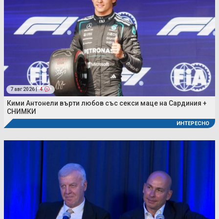
7 авг 2026 |
4
Кими Антонели върти любов със секси маце на Сардиния +
СНИМКИ
ИНТЕРЕСНО