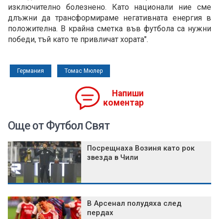
изключително болезнено. Като национали ние сме
длъжни да трансформираме негативната енергия в
положителна. В крайна сметка във футбола са нужни
победи, тъй като те привличат хората".
Германия
Томас Мюлер
Напиши
коментар
Още от Футбол Свят
Посрещнаха Возиня като рок
звезда в Чили
В Арсенал полудяха след
пердах