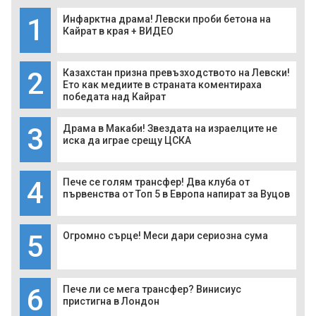
1
Инфарктна драма! Левски проби бетона на
Кайрат в края + ВИДЕО
2
Казахстан призна превъзходството на Левски!
Ето как медиите в страната коментираха
победата над Кайрат
3
Драма в Макаби! Звездата на израелците не
иска да играе срещу ЦСКА
4
Пече се голям трансфер! Два клуба от
първенства от Топ 5 в Европа напират за Вуцов
5
Огромно сърце! Меси дари сериозна сума
6
Пече ли се мега трансфер? Винисиус
пристигна в Лондон