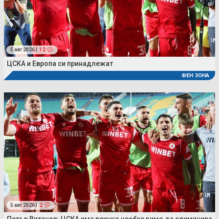
5 авг 2026 |
12
ЦСКА и Европа си принадлежат
ФЕН ЗОНА
5 авг 2026 |
2
Петър Витанов: ЦСКА има всичко необходимо да елиминира