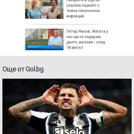
бликата
спасиха пациент с
лощада"
тежка легионелна
инфекция
рху
Петър Янков: Жегата у
ове и
нас ще се задържи
бъде
дълго, валежи - след
ктика,
18 август
Още от Gol.bg