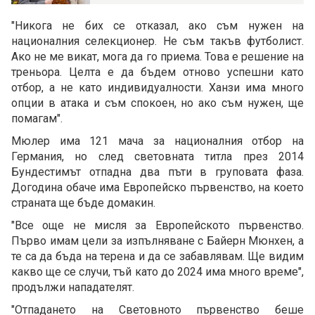
"Никога не бих се отказал, ако съм нужен на
националния селекционер. Не съм такъв футболист.
Ако не ме викат, мога да го приема. Това е решение на
треньора. Целта е да бъдем отново успешни като
отбор, а не като индивидуалности. Ханзи има много
опции в атака и съм спокоен, но ако съм нужен, ще
помагам".
Мюлер има 121 мача за националния отбор на
Германия, но след световната титла през 2014
Бундестимът отпадна два пъти в груповата фаза.
Догодина обаче има Европейско първенство, на което
страната ще бъде домакин.
"Все още не мисля за Европейското първенство.
Първо имам цели за изпълняване с Байерн Мюнхен, а
те са да бъда на терена и да се забавлявам. Ще видим
какво ще се случи, тъй като до 2024 има много време",
продължи нападателят.
"Отпадането на Световното първенство беше