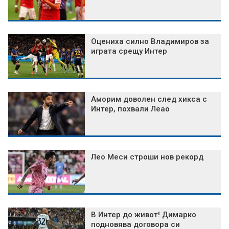
Оцениха силно Владимиров за
играта срещу Интер
Аморим доволен след хикса с
Интер, похвали Леао
Лео Меси строши нов рекорд
В Интер до живот! Димарко
подновява договора си