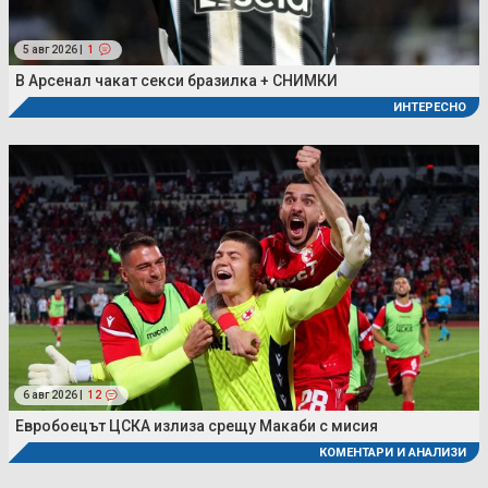
5 авг 2026 |
1
В Арсенал чакат секси бразилка + СНИМКИ
ИНТЕРЕСНО
6 авг 2026 |
12
Евробоецът ЦСКА излиза срещу Макаби с мисия
КОМЕНТАРИ И АНАЛИЗИ