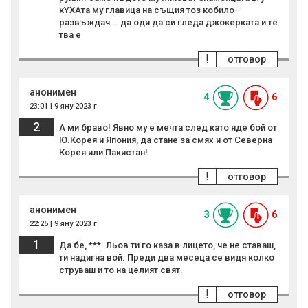
кYXAта му главица на същия тоз кобило-
развъждач... да оди да си гледа джокерката и те
тва е
!
отговор
анонимен
4
6
23:01 | 9 яну 2023 г.
2
А ми браво! Явно му е мечта след като яде бой от
Ю.Корея и Япония, да стане за смях и от Северна
Корея или Пакистан!
!
отговор
анонимен
3
6
22:25 | 9 яну 2023 г.
1
Да бе, ***. Льов ти го каза в лицето, че не ставаш,
ти надигна вой. Преди два месеца се видя колко
струваш и то на целият свят.
!
отговор