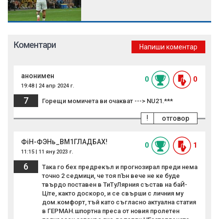
Коментари
Напиши коментар
анонимен
0
0
19:48 | 24 апр 2024 г.
7
Горещи момичета ви очакват ---> NU21.***
!
отговор
ФiН-ФЭНь_BM1ГЛАДБАХ!
0
1
11:15 | 11 яну 2023 г.
6
Така го бех предрекъл и прогнозирал преди нема
точно 2 седмици, че тоя пЪн вече не ке буде
твърдо поставен в ТиТуЛярния състав на баЙ-
Цiте, както доскоро, и се свърши с личния му
дом.комфорт, тъй като съгласно актуална статия
в ГЕРМАН.шпортна преса от новия пролетен