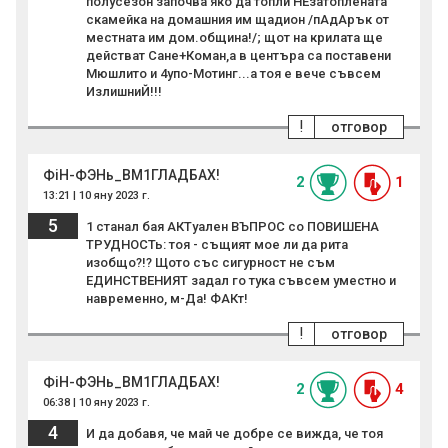
полусезон започва яко да топли НЕзатоплената
скамейка на домашния им щадион /пАдАрък от
местната им дом.община!/; щот на крилата ще
действат Сане+Коман,а в центъра са поставени
Мюшлито и 4упо-Мотинг...а тоя е вече съвсем
ИзлишниЙ!!!
!
отговор
ФiН-ФЭНь_BM1ГЛАДБАХ!
2
1
13:21 | 10 яну 2023 г.
5
1 станал бая АКТуален ВЪПРОС со ПОВИШЕНА
ТРУДНОСТь: тоя - същият мое ли да рита
изобщо?!? Щото със сигурност не съм
ЕДИНСТВЕНИЯТ задал го тука съвсем уместно и
навременно, м-Да! ФАКт!
!
отговор
ФiН-ФЭНь_BM1ГЛАДБАХ!
2
4
06:38 | 10 яну 2023 г.
4
И да добавя, че май че добре се вижда, че тоя