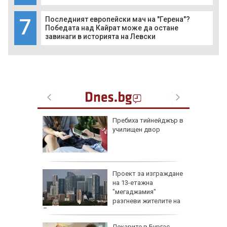
7
Последният европейски мач на "Герена"?
Победата над Кайрат може да остане
завинаги в историята на Левски
доц.
Пребиха тийнейджър в
езценни
училищен двор
 оцелеем
 на съд
Проект за изграждане
нето на
на 13-етажна
за
"мегаджамия"
разгневи жителите на
Лондон
 Пучини
Лекарите в Бургас