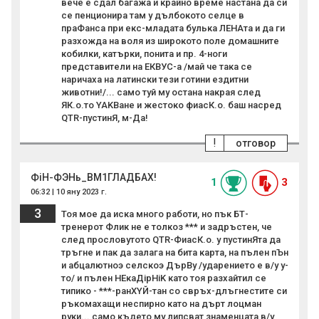
вече е сдал багажа и крайно време настана да си
се пенционира там у дълбокото селце в
праФанса при екс-младата булька ЛЕНАта и да ги
разхожда на воля из широкото поле домашните
кобилки, катърки, понита и пр. 4-ноги
представители на ЕКВУС-а /май че така се
наричаха на латински тези готини ездитни
животни!/... само туй му остана накрая след
ЯК.о.то YAKBане и жестоко фиасК.о. баш насред
QTR-пустинЯ, м-Да!
!
отговор
ФiН-ФЭНь_BM1ГЛАДБАХ!
1
3
06:32 | 10 яну 2023 г.
3
Тоя мое да иска много работи, но пък БТ-
тренерот Флик не е толкоз *** и задръстен, че
след прословутото QTR-ФиасК.о. у пустинЯта да
тръгне и пак да залага на бита карта, на пълен пЪн
и абцалютноэ селскоэ ДърВу /ударението е в/у у-
то/ и пълен НЕкаДipHiK като тоя разхайтил се
типико - ***-ранХYЙ-тан со свръх-длъгнестите си
ръкомахащи неспирно като на дърт лоцман
руки... само където му липсват знаменцата в/у