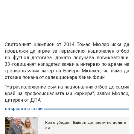
Световният шампион от 2014 Томас Мюлер иска да
продължи да играе за германския национален отбор
по футбол дотогава, докато получава повиквателни.
33-годишният нападател заяви в интервю по време на
тренировъчния лагер на Байерн Мюнхен, че няма да
откаже покана от селекционера Ханзи Флик.
"На разположение съм на националния отбор до самия
край на професионалната ми кариера", заяви Мюлер,
цитиран от ДПА.
свързани статии
Кан е убеден: Байерн ще постигне целите
си