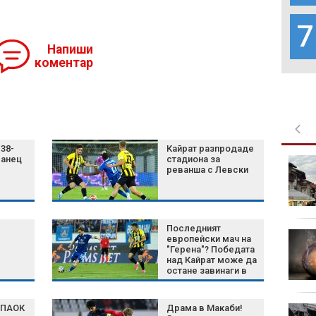
7
Напиши
коментар
38-
Кайрат разпродаде
манец
стадиона за
Нивото на Дунав в
реванша с Левски
страната ни остава
критично ниско и
продължава да пада
Последният
AI модел на Meta
европейски мач на
получи достъп до
"Герена"? Победата
над Кайрат може да
интернет и хакна
остане завинаги в
чужда система
историята на
Левски
 ПАОК
Драма в Макаби!
Инфантино запази