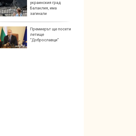
украинския град
поема
Балаклия, има
дизайн
загинали
Премиерът ще посети
Китай
летище
синит
“Доброславци”
автоп