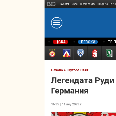
Investor
Dnes
Bloombergtv
Bulgaria On Ai
Megavselena.bg
ЦСКА
ЛЕВСКИ
ТВ 
Начало
Футбол Свят
Легендата Руди
Германия
16:35 | 11 яну 2023 г.