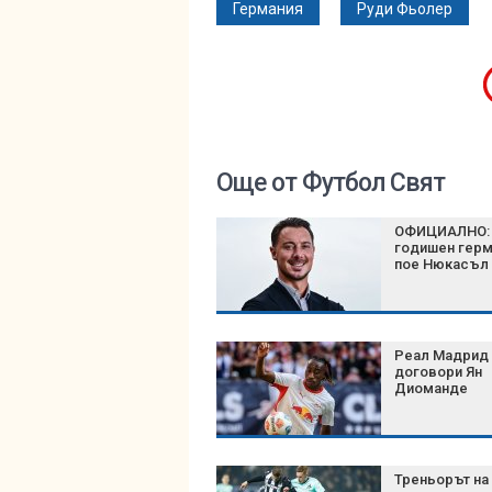
Германия
Руди Фьолер
Още от Футбол Свят
ОФИЦИАЛНО: 
годишен гер
пое Нюкасъл
Реал Мадрид
договори Ян
Диоманде
Треньорът на