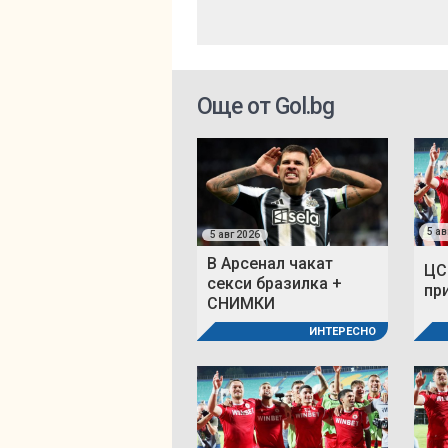
Още от Gol.bg
5 ав
5 авг 2026
В Арсенал чакат
ЦС
секси бразилка +
пр
СНИМКИ
ИНТЕРЕСНО