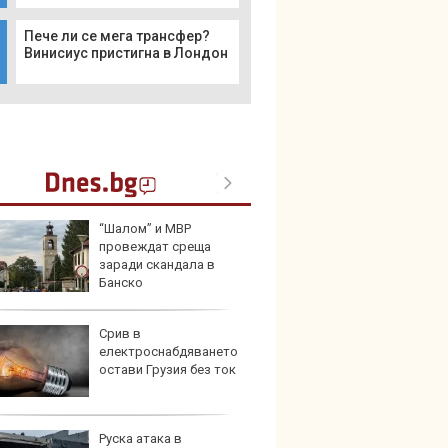
Пече ли се мега трансфер?
Винисиус пристигна в Лондон
“Шалом” и МВР
Audi 
провеждат среща
с про
заради скандала в
луксо
Банско
ново 
Срив в
Защо 
електроснабдяването
едно 
остави Грузия без ток
колко
911
Руска атака в
Създа