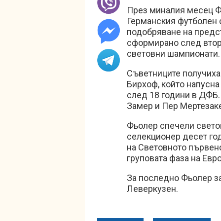
През миналия месец Фь
Германския футболен 
подобряване на предст
сформирано след втор
световни шампионати.
Съветниците получиха
Бирхоф, който напусна
след 18 години в ДФБ.
Замер и Пер Мертезак
Фьолер спечели светов
селекционер десет год
на Световното първенс
груповата фаза на Евро
За последно Фьолер з
Леверкузен.