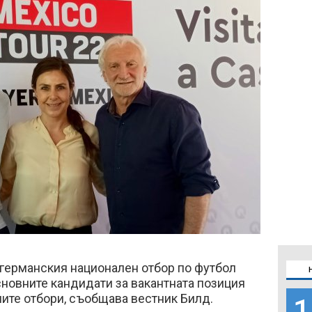
 германския национален отбор по футбол
новните кандидати за вакантната позиция
ните отбори, съобщава вестник Билд.
1