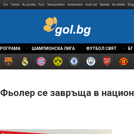
r
Gol
Tialoto
Az-jenata
Puls
Teenproblem
Automedia
Imoti.net
Rabota
Az-deteto
Blog
ПРОГРАМА
ШАМПИОНСКА ЛИГА
ФУТБОЛ СВЯТ
БГ
 Фьолер се завръща в национ