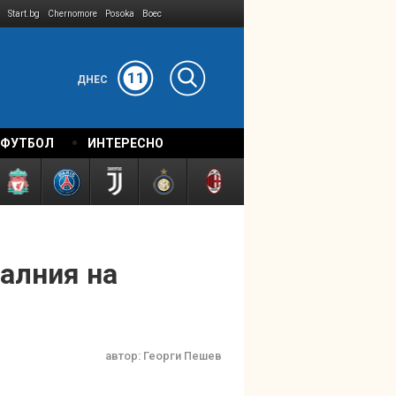
Start.bg
Chernomore
Posoka
Boec
11
ДНЕС
 ФУТБОЛ
ИНТЕРЕСНО
алния на
автор:
Георги Пешев