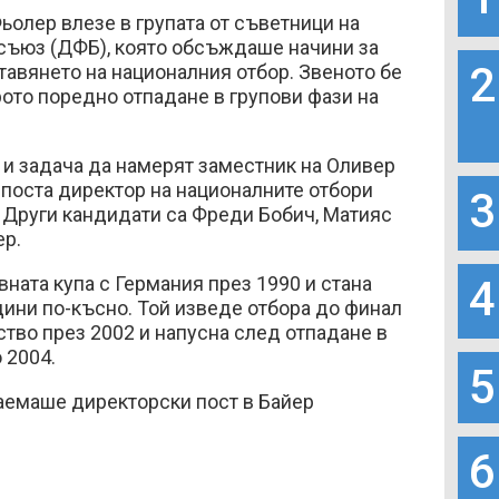
олер влезе в групата от съветници на
съюз (ДФБ), която обсъждаше начини за
2
авянето на националния отбор. Звеното бе
ото поредно отпадане в групови фази на
 и задача да намерят заместник на Оливер
 поста директор на националните отбори
3
 Други кандидати са Фреди Бобич, Матияс
ер.
ната купа с Германия през 1990 и стана
4
ини по-късно. Той изведе отбора до финал
тво през 2002 и напусна след отпадане в
 2004.
5
аемаше директорски пост в Байер
6