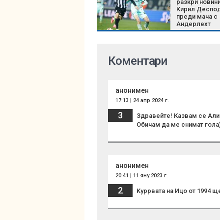
разкри новини
Кирил Деспо
преди мача с
Андерлехт
Коментари
анонимен
17:13 | 24 апр 2024 г.
3
Здравейте! Казвам се Алин
Обичам да ме снимат гола)
анонимен
20:41 | 11 яну 2023 г.
2
Kуррвата на Ицо от 1994 ще