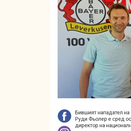
Бившият нападател на
Руди Фьолер е сред ос
директор на национал