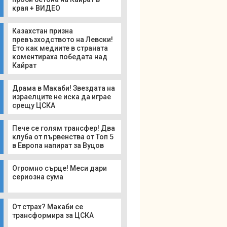
края + ВИДЕО
Казахстан призна
превъзходството на Левски!
Ето как медиите в страната
коментираха победата над
Кайрат
Драма в Макаби! Звездата на
израелците не иска да играе
срещу ЦСКА
Пече се голям трансфер! Два
клуба от първенства от Топ 5
в Европа напират за Вуцов
Огромно сърце! Меси дари
сериозна сума
От страх? Макаби се
трансформира за ЦСКА