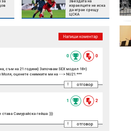
 за
Звездата на
подкрепата на ФИФА,
дов
израелците не иска
но си навлича нови
да играе срещу
врагове
ЦСКА
ГДБОП и Украйна
задържаха
Напиши коментар
международен
наркотрафикант в
наш морски курорт
0
0
а, съм на 21 години) Започвам SEX модел 18+)
 Моля, оценете снимките ми на ---> NU21.***
!
отговор
1
2
 става Самурайска гейша :)))
!
отговор