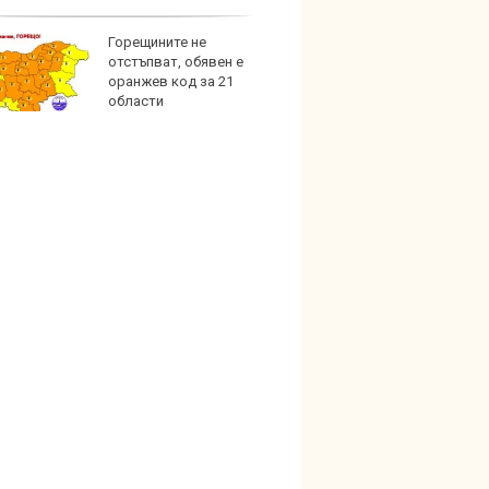
Горещините не
Автом
отстъпват, обявен е
под з
оранжев код за 21
на дв
области