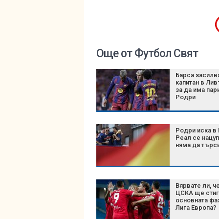
Още от Футбол Свят
Барса засилв
капитан в Лив
за да има пар
Родри
Родри иска в 
Реал се нацуп
няма да търс
Вярвате ли, ч
ЦСКА ще стиг
основната фа
Лига Европа?