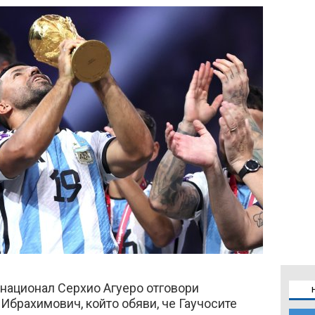
национал Серхио Агуеро отговори
Ибрахимович, който обяви, че Гаучосите