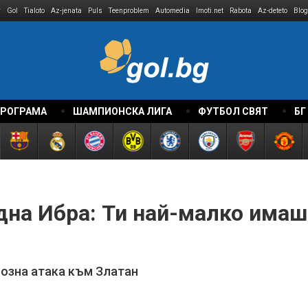
r
Gol
Tialoto
Az-jenata
Puls
Teenproblem
Automedia
Imoti.net
Rabota
Az-deteto
Blog
ПРОГРАМА
ШАМПИОНСКА ЛИГА
ФУТБОЛ СВЯТ
БГ
дна Ибра: Ти най-малко имаш
озна атака към Златан