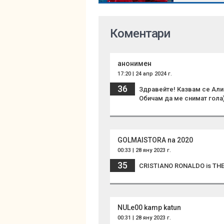
Коментари
анонимен
17:20 | 24 апр 2024 г.
36
Здравейте! Казвам се Алин
Обичам да ме снимат гола)
GOLMAISTORA na 2020
00:33 | 28 яну 2023 г.
35
CRISTIANO RONALDO is THE 
NULe00 kamp katun
00:31 | 28 яну 2023 г.