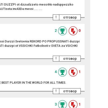
ATI DUZZPI ot dzzudzzeto mess44o naduppezzko
ssta invAliDa messi .... ....
!
отговор
2
0
ssi Durzzi Svetovnia REKORD PO PROPUSSNATI duzzpi
 duzzpi ot VSSICHKI Futbolissti v SVETA za VSICHKI
!
отговор
4
1
 BEST PLAYER IN THE WORLD FOR ALL TIMES.
!
отговор
3
1