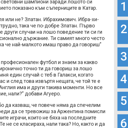
т световни шампиони заради лошото си
1
ието показано към съперниците в Катар.
ля или не? Златан. Ибрахимович. Ибра-хи-
2
 трудно, така че по-добре Златан. Първо
че други случаи на лошо поведение ти си ги
сионално държание. Ти самият много често
ка че най-малкото имаш право да говориш”
3
 професионален футбол и знаем за какво
 иронично точно ти да говориш за лошо
ня един случай с теб в Галакси, когато
4
с и след това извъртя нещата, че той те е
 Англия има и други такива моменти. Но все
ние, нали?” добави Агуеро.
5
убо да казваш, че повече няма да спечелим
преди да се тревожиш за Аржентина помисли
ните играчи, които не бяха на последните
6
е не се класираха, нали така? Но, както и да