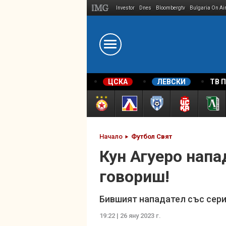
Investor
Dnes
Bloombergtv
Bulgaria On Ai
Megavselena.bg
ЦСКА
ЛЕВСКИ
ТВ 
Начало
Футбол Свят
Кун Агуеро напа
говориш!
Бившият нападател със сери
19:22 | 26 яну 2023 г.