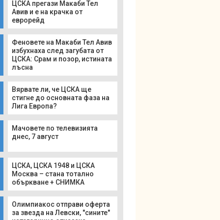
ЦСКА прегази Макаби Тел
Авив и е на крачка от
еврорейд
Феновете на Макаби Тел Авив
избухнаха след загубата от
ЦСКА: Срам и позор, истината
лъсна
Вярвате ли, че ЦСКА ще
стигне до основната фаза на
Лига Европа?
Мачовете по телевизията
днес, 7 август
ЦСКА, ЦСКА 1948 и ЦСКА
Москва – стана тотално
объркване + СНИМКА
Олимпиакос отправи оферта
за звезда на Левски, "сините"