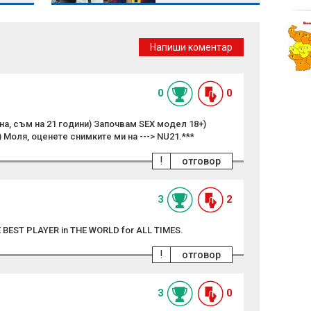
Ливан и Израел с
ключова стъпка:
Напиши коментар
Държави ще следят за
разоръжаването на
"Хизбула"
0
0
а, съм на 21 години) Започвам SEX модел 18+)
 Моля, оценете снимките ми на ---> NU21.***
!
отговор
3
2
BEST PLAYER in THE WORLD for ALL TIMES.
!
отговор
3
0