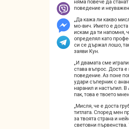
няма повече да стана
поведение и неуважен
„Да кажа ли какво мис
мо-вич. Името е доста
искам да ти напомня, 
определял като профе
си се държал лошо, та
заяви Кун.
„И двамата сме играли
става въпрос. Доста е
поведение. Аз поне пом
удари съперник с анана
наранил и настъпил. В
пак, това е твоето мне
„Мисля, че е доста гр
титлата. Според мен 
за твоята страна и ней
световни първенства. Т