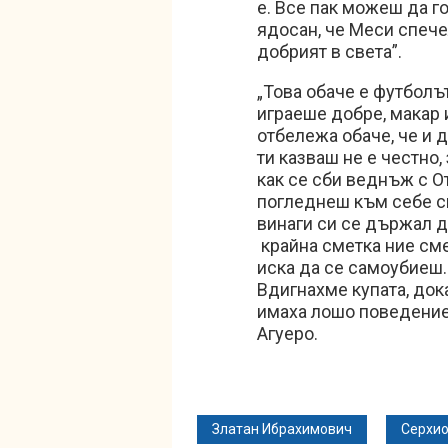
е. Все пак можеш да г
ядосан, че Меси спече
добрият в света”.
„Това обаче е футболът
играеше добре, макар 
отбележа обаче, че и 
ти казваш не е честно
как се сби веднъж с О
погледнеш към себе си
винаги си се държал до
крайна сметка ние сме
иска да се самоубиеш.
Вдигнахме купата, дока
имаха лошо поведение
Агуеро.
Златан Ибрахимович
Серхио