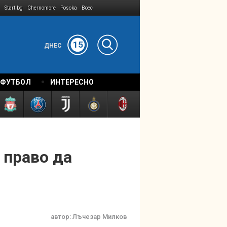
Start.bg
Chernomore
Posoka
Boec
15
ДНЕС
 ФУТБОЛ
ИНТЕРЕСНО
 право да
автор:
Лъчезар Милков