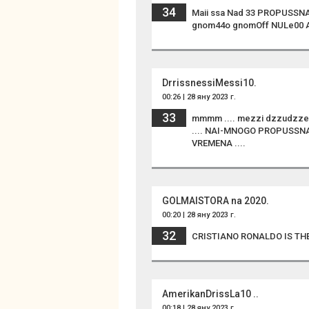
34
Maii ssa Nad 33 PROPUSSN
gnom44o gnomOff NULe00 AUTi
DrrissnessiMessi10.
00:26 | 28 яну 2023 г.
33
mmmm .... mezzi dzzudzze
.... NAI-MNOGO PROPUSSNATI
VREMENA ....
GOLMAISTORA na 2020.
00:20 | 28 яну 2023 г.
32
CRISTIANO RONALDO IS THE
AmerikanDrissLa10 ..
00:18 | 28 яну 2023 г.