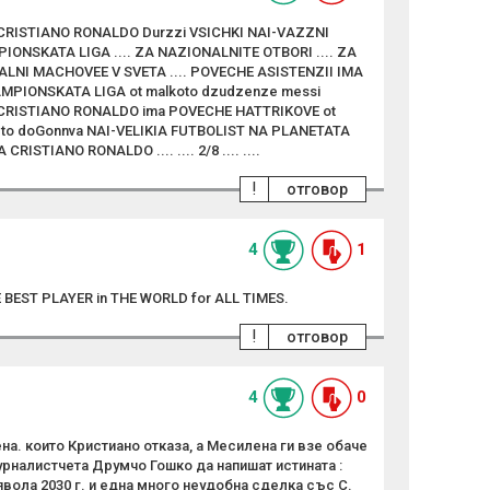
Nali CRISTIANO RONALDO Durzzi VSICHKI NAI-VAZZNI
ONSKATA LIGA .... ZA NAZIONALNITE OTBORI .... ZA
ALNI MACHOVEE V SVETA .... POVECHE ASISTENZII IMA
MPIONSKATA LIGA ot malkoto dzudzenze messi
. CRISTIANO RONALDO ima POVECHE HATTRIKOVE ot
eto doGonnva NAI-VELIKIA FUTBOLIST NA PLANETATA
ISTIANO RONALDO .... .... 2/8 .... ....
!
отговор
4
1
BEST PLAYER in THE WORLD for ALL TIMES.
!
отговор
4
0
а. които Кристиано отказа, а Месилена ги взе обаче
рналистчета Друмчо Гошко да напишат истината :
вола 2030 г. и една много неудобна сделка със С.