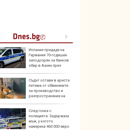
Испания предаде на
По-бър
Германия 70-годишен
по-пре
заподозрян за банков
Royce 
обир в Аахен през
коли 
Съдът остави в ареста
Toyota
петима от обвинените
999 9
за производство и
търси
разпространение на
нил
След гонка с
Защо 
полицията: Задържаха
остав
мъж, у когото
жегат
намериха 460 000 евро