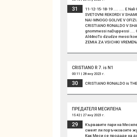
31
11-12-15-18-19 .... .... E 
SVETOVNI REKORDI V SHAMPI
NAI-MNOGO GOLIVE V OFIZI
CRISTIANO RONALDO V SHA
gnommessi naDuppessi ...
Al44noTo dzudze messi ko
ZEMIA ZA VSICHKI VREMENA CR
CRISTIANO R 7. is N1
00:11 | 28 яну 2023 г.
30
CRISTIANO RONALDO is THE 
ПРЕДАТЕЛЯ МЕСИЛЕНА
15:42 | 27 яну 2023 г.
29
Кървавите пари на Месилен
смеят ли поръчковоите жу
Как Меси се продаде на дя