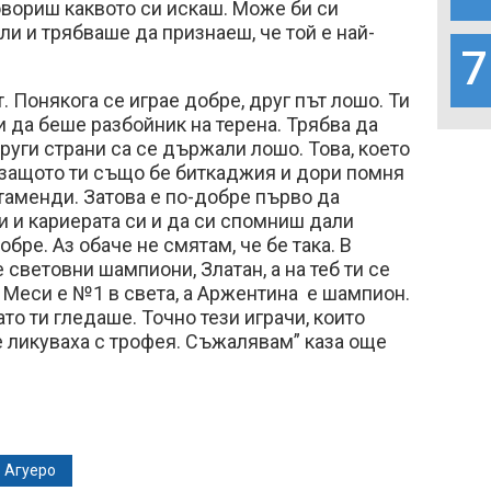
овориш каквото си искаш. Може би си
ли и трябваше да признаеш, че той е най-
7
. Понякога се играе добре, друг път лошо. Ти
и да беше разбойник на терена. Трябва да
други страни са се държали лошо. Това, което
, защото ти също бе биткаджия и дори помня
таменди. Затова е по-добре първо да
 и кариерата си и да си спомниш дали
бре. Аз обаче не смятам, че бе така. В
 световни шампиони, Златан, а на теб ти се
 Меси е №1 в света, а Аржентина е шампион.
то ти гледаше. Точно тези играчи, които
 ликуваха с трофея. Съжалявам” каза още
 Агуеро