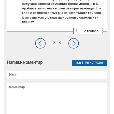
получава заплата от Аналдо всеки месец, и в С.
Арабия е записана като негова прислужница. Ето
това е истината спамер, а не като твоите геййски
фантазии които сънуваш и за които спамиш и ти
плащат.
!
отговор
Напиши коментар
ВЛЕЗ
|
РЕГИСТРАЦИЯ