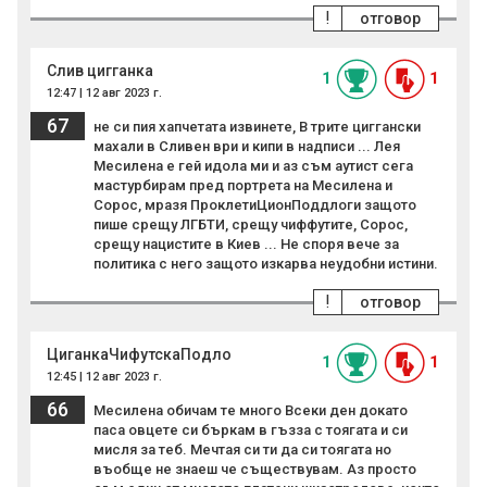
!
отговор
Слив цигганка
1
1
12:47 | 12 авг 2023 г.
67
не си пия хапчетата извинете, В трите циггански
махали в Сливен ври и кипи в надписи ... Лея
Месилена е гей идола ми и аз съм аутист сега
мастурбирам пред портрета на Месилена и
Сорос, мразя ПроклетиЦионПоддлоги защото
пише срещу ЛГБТИ, срещу чиффутите, Сорос,
срещу нацистите в Киев ... Не споря вече за
политика с него защото изкарва неудобни истини.
!
отговор
ЦиганкаЧифутскаПодло
1
1
12:45 | 12 авг 2023 г.
66
Месилена обичам те много Всеки ден докато
паса овцете си бъркам в гъзза с тоягата и си
мисля за теб. Мечтая си ти да си тоягата но
въобще не знаеш че съществувам. Аз просто