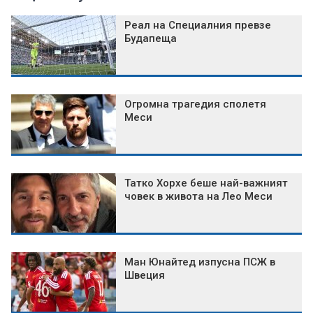
Реал на Специалния превзе
Будапеща
Огромна трагедия сполетя
Меси
Татко Хорхе беше най-важният
човек в живота на Лео Меси
Ман Юнайтед изпусна ПСЖ в
Швеция