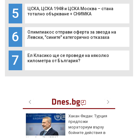
5
ЦСКА, ЦСКА 1948 и ЦСКА Москва – стана
тотално объркване + СНИМКА
6
Олимпиакос отправи оферта за звезда на
Левски, "сините" категорично отказаха
7
Ел Класико ще се проведе на няколко
километра от България?
артофи
Хакан Фидан: Турция
кашкавал
предложи
мораториум върху
бойните действия в