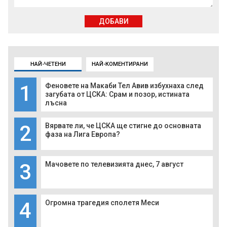
ДОБАВИ
НАЙ-ЧЕТЕНИ
НАЙ-КОМЕНТИРАНИ
1
Феновете на Макаби Тел Авив избухнаха след
загубата от ЦСКА: Срам и позор, истината
лъсна
2
Вярвате ли, че ЦСКА ще стигне до основната
фаза на Лига Европа?
3
Мачовете по телевизията днес, 7 август
4
Огромна трагедия сполетя Меси