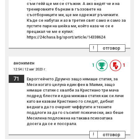
съм гейй ще ми се стъжни. А ако видят че и на
тренировките бъркам в гъззовете на
съотборниците ми, ще ми одрежат ръчичките.
Къде се набутах и аз в третия свят само и само за
пустите пари на шейха ми, който каза че се е
прецакал че ме е купил:
https://24chasa.bg/sport/article/14338624
!
отговор
анонимен
1
1
12:54 | 12 авг 2023 г.
71
Евроггейчето Друмчо защо нямаше статия, за
Меси когато целуна един фен в Маями, защо
нямаше статии с хвалби за Кристиано три мача
подред блести и една мижава статия как си личи
като ви казвам Кристиано го следят, дебнат
веднага да го очернят чиффутите и техните
поддлоги за да го съсипят психически, ако беше
Месилена подложена на такава психоатака
досега да се е поссрала.
!
отговор