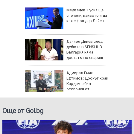
Украйна (ВИДЕО)
: Как да
Медведев: Русия ще
пасните
спечели, каквото и да
каже фон дер Лайен
личат
Даниел Динев след
 с
дебюта в SENSHI: В
България няма
ъв
достатъчно спаринг
партньори
одължи
Адмирал Емил
рия с
Ефтимов: Дронът край
око"
Кардам е бил
отклонен от
електронна война
Още от Gol.bg