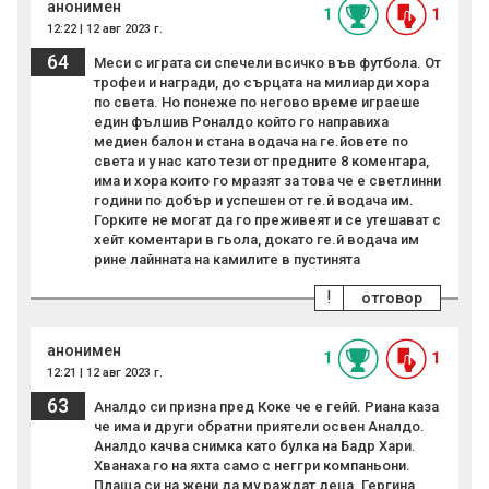
анонимен
1
1
12:22 | 12 авг 2023 г.
64
Меси с играта си спечели всичко във футбола. От
трофеи и награди, до сърцата на милиарди хора
по света. Но понеже по негово време играеше
един фълшив Роналдо който го направиха
медиен балон и стана водача на ге.йовете по
света и у нас като тези от предните 8 коментара,
има и хора които го мразят за това че е светлинни
години по добър и успешен от ге.й водача им.
Горките не могат да го преживеят и се утешават с
хейт коментари в гьола, докато ге.й водача им
рине лайнната на камилите в пустинята
!
отговор
анонимен
1
1
12:21 | 12 авг 2023 г.
63
Аналдо си призна пред Коке че е гейй. Риана каза
че има и други обратни приятели освен Аналдо.
Аналдо качва снимка като булка на Бадр Хари.
Хванаха го на яхта само с неггри компаньони.
Плаща си на жени да му раждат деца. Гергина