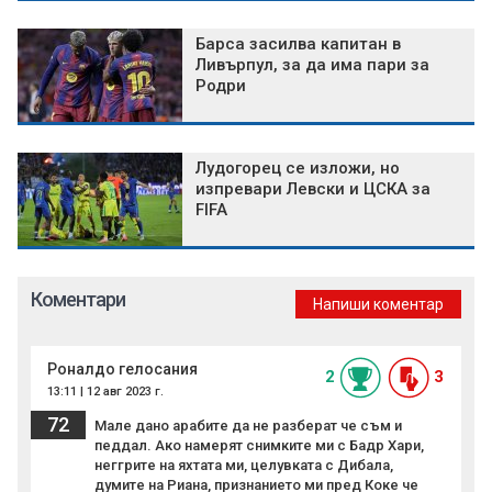
Барса засилва капитан в
Ливърпул, за да има пари за
Родри
Лудогорец се изложи, но
изпревари Левски и ЦСКА за
FIFA
Коментари
Напиши коментар
Роналдо гелосания
2
3
13:11 | 12 авг 2023 г.
72
Мале дано арабите да не разберат че съм и
педдал. Ако намерят снимките ми с Бадр Хари,
неггрите на яхтата ми, целувката с Дибала,
думите на Риана, признанието ми пред Коке че