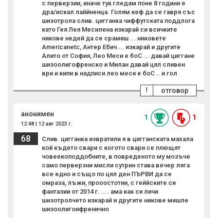
с перверзии, иначе тук гледам поне 8 години е
дра/искал лаййненца. Голям кеф да се гавря със
шизотрола слив. цигганка чиффутската поддлога
като Гея Лея Месилена изкарай си всичките
никове недей да се срамиш ... никовете
Americanetc, Антер Ебич ... изкарай и другите
Алито от София, Лео Меси е боС ... давай циггане
шизоолигофренско и Милан давай цял сливен
ври и кипи в надписи лео меси е боС .. и гол
!
отговор
анонимен
1
1
12:48 | 12 авг 2023 г.
68
Слив. цигганка извратили я в цигганската махала
кой където свари с когото свари се плющят
човеекоподдобните, в повреденото му мозъче
само перверзни мисли сутрин става вечер ляга
все едно и също по цял ден ПЪРВИ да се
омраза, лъжи, прооостотии, с геййските си
фантазии от 2014 г. .... ама как си личи
шизотролчето изкарай и другите никове мишле
шизоолигоифренично