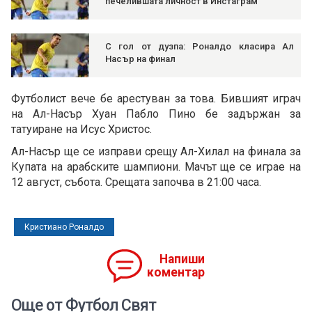
печелившата личност в Инстаграм
С гол от дузпа: Роналдо класира Ал
Насър на финал
Футболист вече бе арестуван за това. Бившият играч
на Ал-Насър Хуан Пабло Пино бе задържан за
татуиране на Исус Христос.
Ал-Насър ще се изправи срещу Ал-Хилал на финала за
Купата на арабските шампиони. Мачът ще се играе на
12 август, събота. Срещата започва в 21:00 часа.
Кристиано Роналдо
Напиши
коментар
Още от Футбол Свят