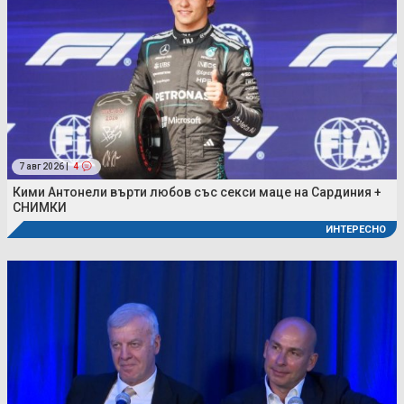
7 авг 2026 |
4
Кими Антонели върти любов със секси маце на Сардиния +
СНИМКИ
ИНТЕРЕСНО