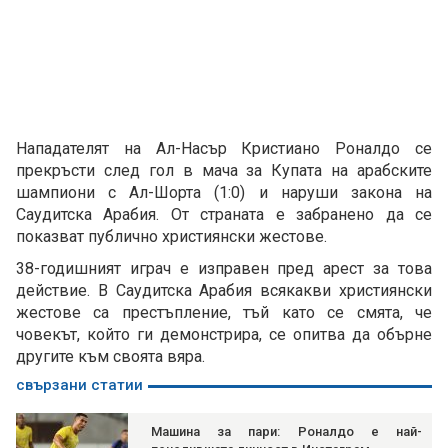
Нападателят на Ал-Насър Кристиано Роналдо се
прекръсти след гол в мача за Купата на арабските
шампиони с Ал-Шорта (1:0) и наруши закона на
Саудитска Арабия. От страната е забранено да се
показват публично християнски жестове.
38-годишният играч е изправен пред арест за това
действие. В Саудитска Арабия всякакви християнски
жестове са престъпление, тъй като се смята, че
човекът, който ги демонстрира, се опитва да обърне
другите към своята вяра.
свързани статии
Машина за пари: Роналдо е най-