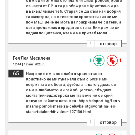
съм един от многото платени шизотролове, които
са наети от ПР-а ти да обиждаме Кристиано и да
възхваляваме теб. Старая се да съм най добрия
ти шизотрол, но с тези твои простотии хич не ми
помагаш. Вече не мога да прикривам че си гейй, а
сега продажник и предател стана. Виждам че си
падаш по цигганки, вземи ме при теб моля
!
отговор
Гея Лея Месилена
1
1
12:44 | 12 авг 2023 г.
65
Нищо че съм в по слабо първенство от
Кристиано не ми пука нали съм с Буси и ми
потръгна в любовта, футбола ... като у дома си
съм в любимото ми гей общество, сбъднах
моята тийнейджърска мечта вече не се крия
целувам гейчета като мен : https://dsport.bg/fen-v-
maami-pomoli-mesi-za-celuvka-otgovorat-na-leo-
stana-totalen-hit-video~127136.html
!
отговор