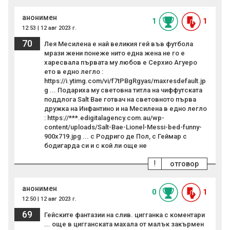
анонимен
1
1
12:53 | 12 авг 2023 г.
70
Лея Месилена е най великия гей във футбола
мрази жени понеже нито една жена не го е
харесвала първата му любов е Серхио Агуеро
ето в едно легло :
https://i.ytimg.com/vi/f7tPBgRgyas/maxresdefault.jp
g ... Подариха му световна титла на чиффутската
поддлога Salt Bae готвач на световното първа
дружка на Инфантино и на Месилена в едно легло
: https://***.edigitalagency.com.au/wp-
content/uploads/Salt-Bae-Lionel-Messi-bed-funny-
900x719.jpg ... с Родриго де Пол, с Геймар с
бодигарда си и с кой ли още не
!
отговор
анонимен
0
1
12:50 | 12 авг 2023 г.
69
Гейските фантазии на слив. цигганка с коментари
... още в цигганската махала от малък закърмен