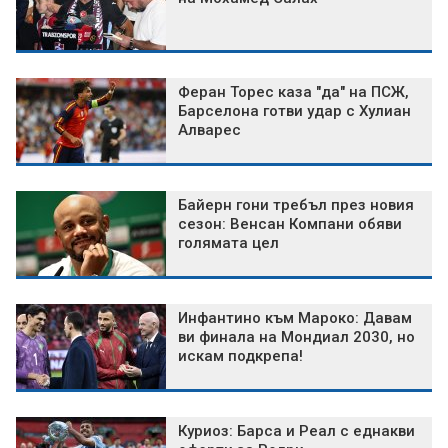
Феран Торес каза "да" на ПСЖ,
Барселона готви удар с Хулиан
Алварес
Байерн гони требъл през новия
сезон: Венсан Компани обяви
голямата цел
Инфантино към Мароко: Давам
ви финала на Мондиал 2030, но
искам подкрепа!
Куриоз: Барса и Реал с еднакви