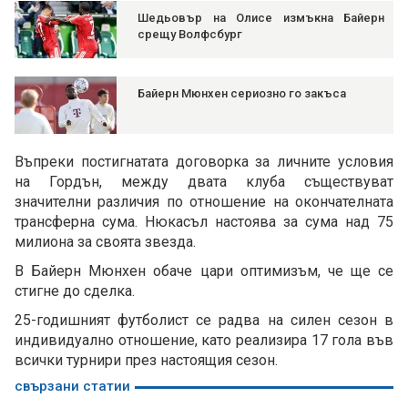
Шедьовър на Олисе измъкна Байерн
срещу Волфсбург
Байерн Мюнхен сериозно го закъса
Въпреки постигнатата договорка за личните условия
на Гордън, между двата клуба съществуват
значителни различия по отношение на окончателната
трансферна сума. Нюкасъл настоява за сума над 75
милиона за своята звезда.
В Байерн Мюнхен обаче цари оптимизъм, че ще се
стигне до сделка.
25-годишният футболист се радва на силен сезон в
индивидуално отношение, като реализира 17 гола във
всички турнири през настоящия сезон.
свързани статии