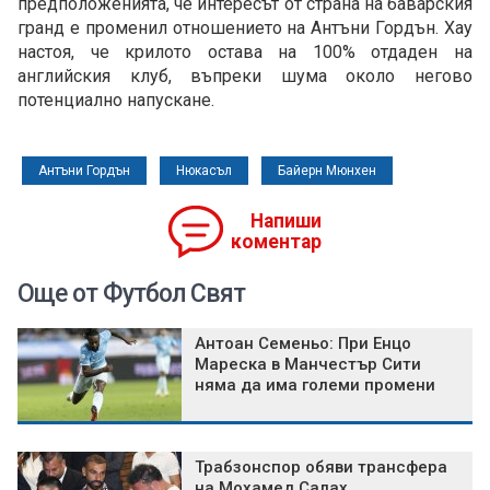
предположенията, че интересът от страна на баварския
гранд е променил отношението на Антъни Гордън. Хау
настоя, че крилото остава на 100% отдаден на
английския клуб, въпреки шума около негово
потенциално напускане.
Антъни Гордън
Нюкасъл
Байерн Мюнхен
Напиши
коментар
Още от Футбол Свят
Антоан Семеньо: При Енцо
Мареска в Манчестър Сити
няма да има големи промени
Трабзонспор обяви трансфера
на Мохамед Салах