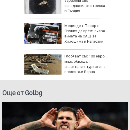
омощни и
заразени със
о 5000
западнонилска треска
още са в
в Гърция
За
Медведев: Позор е
иха
Япония да премълчава
зраел не
вината на САЩ за
Хирошима и Нагасаки
Глобяват със 100 евро
твата с
мъж, обиждал
на
спасители и туристи на
ани,
плажа във Варна
на
Още от Gol.bg