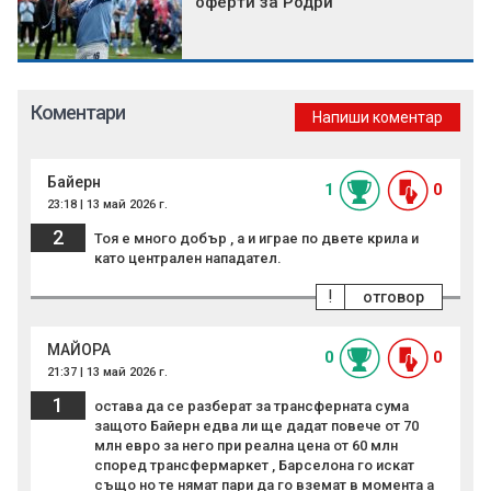
оферти за Родри
Коментари
Напиши коментар
Байерн
1
0
23:18 | 13 май 2026 г.
2
Тоя е много добър , а и играе по двете крила и
като централен нападател.
!
отговор
МАЙОРА
0
0
21:37 | 13 май 2026 г.
1
остава да се разберат за трансферната сума
защото Байерн едва ли ще дадат повече от 70
млн евро за него при реална цена от 60 млн
според трансфермаркет , Барселона го искат
също но те нямат пари да го вземат в момента а