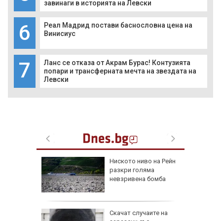
завинаги в историята на Левски
6
Реал Мадрид постави баснословна цена на
Винисиус
7
Ланс се отказа от Акрам Бурас! Контузията
попари и трансферната мечта на звездата на
Левски
обри
Ниското ниво на Рейн
вски":
разкри голяма
е готов,
невзривена бомба
а под
еута са
Скачат случаите на