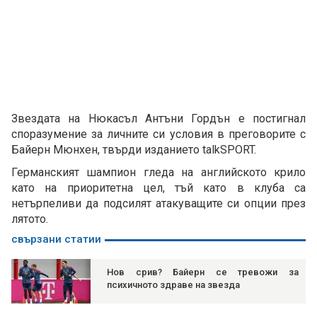
Звездата на Нюкасъл Антъни Гордън е постигнал
споразумение за личните си условия в преговорите с
Байерн Мюнхен, твърди изданието talkSPORT.
Германският шампион гледа на английското крило
като на приоритетна цел, тъй като в клуба са
нетърпеливи да подсилят атакуващите си опции през
лятото.
свързани статии
Нов срив? Байерн се тревожи за
психичното здраве на звезда