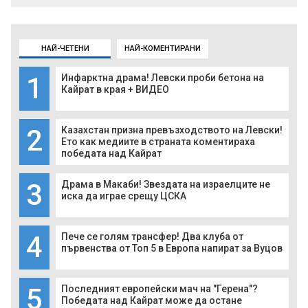
НАЙ-ЧЕТЕНИ
НАЙ-КОМЕНТИРАНИ
1
Инфарктна драма! Левски проби бетона на
Кайрат в края + ВИДЕО
2
Казахстан призна превъзходството на Левски!
Ето как медиите в страната коментираха
победата над Кайрат
3
Драма в Макаби! Звездата на израелците не
иска да играе срещу ЦСКА
4
Пече се голям трансфер! Два клуба от
първенства от Топ 5 в Европа напират за Вуцов
5
Последният европейски мач на "Герена"?
Победата над Кайрат може да остане