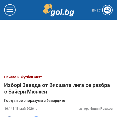
42
ДНЕС
Начало
Футбол Свят
Избор! Звезда от Висшата лига се разбра
с Байерн Мюнхен
Гордън се споразумя с баварците
16:14 | 13 май 2026 г.
автор:
Илиян Радков