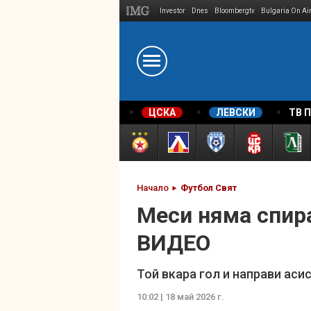
Investor
Dnes
Bloombergtv
Bulgaria On Ai
Megavselena.bg
ЦСКА
ЛЕВСКИ
ТВ 
Начало
Футбол Свят
Меси няма спира
ВИДЕО
Той вкара гол и направи аси
10:02 | 18 май 2026 г.