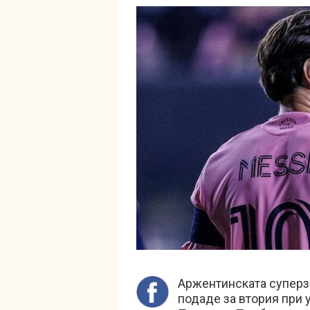
Аржентинската суперз
подаде за втория при 