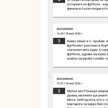
историята на футбола - ед
финали и 0 асистенции и 0
анонимен
16:29 | 18 май 2026 г.
3
Какво пишат в С. Арабия,
футболист участвал в борб
спечелил нито един. Е това
футбола, здраве му кажи :). 
arabiia-razsipaha-ronaldo-ot
анонимен
13:33 | 18 май 2026 г.
2
Малее ако Роналдо направ
двама, квачките ще реват 
Меси. Хейтърчета, ето с т
повтаряте за какво бил то