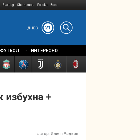
Start.bg
Chernomore
Posoka
Boec
21
ДНЕС
 ФУТБОЛ
ИНТЕРЕСНО
 избухна +
автор:
Илиян Радков