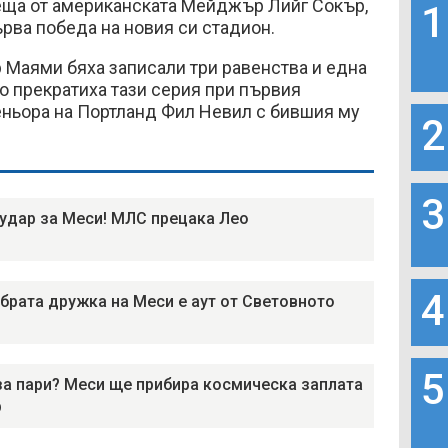
ща от американската Мейджър Лийг Сокър,
1
ърва победа на новия си стадион.
 Маями бяха записали три равенства и една
но прекратиха тази серия при първия
еньора на Портланд Фил Невил с бившия му
2
3
удар за Меси! МЛС прецака Лео
4
брата дружка на Меси е аут от Световното
5
за пари? Меси ще прибира космическа заплата
р