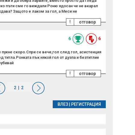
лежи и да обира ларвите, вместо просто да гледа
ко пъти сме го виждали Роню ядосан че не вкарал
дава? Защото е лаком за гол, а Меси не
!
отговор
6
6
 пукне скоро.Спри се вече,гол след гол, асистенция
д титла.Ронката пък някой гол от дузпа и безтитлие
оубивай
!
отговор
ВЛЕЗ
|
РЕГИСТРАЦИЯ