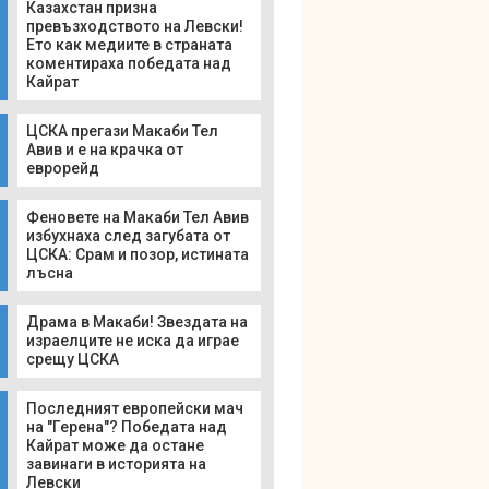
Казахстан призна
превъзходството на Левски!
Ето как медиите в страната
коментираха победата над
Кайрат
ЦСКА прегази Макаби Тел
Авив и е на крачка от
еврорейд
Феновете на Макаби Тел Авив
избухнаха след загубата от
ЦСКА: Срам и позор, истината
лъсна
Драма в Макаби! Звездата на
израелците не иска да играе
срещу ЦСКА
Последният европейски мач
на "Герена"? Победата над
Кайрат може да остане
завинаги в историята на
Левски