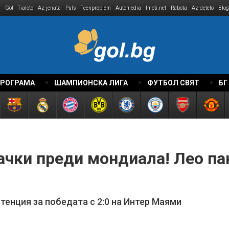
r
Gol
Tialoto
Az-jenata
Puls
Teenproblem
Automedia
Imoti.net
Rabota
Az-deteto
Blog
ПРОГРАМА
ШАМПИОНСКА ЛИГА
ФУТБОЛ СВЯТ
БГ
чки преди мондиала! Лео пак
стенция за победата с 2:0 на Интер Маями