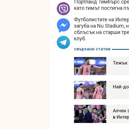
Портланд Тимбърс сре
като тимът постигна п
Футболистите на Интер
загуба на Nu Stadium, 
сблъсък на старши тр
клуб.
свързани статии
Тежък 
Най-до
Алчен 
в Инте