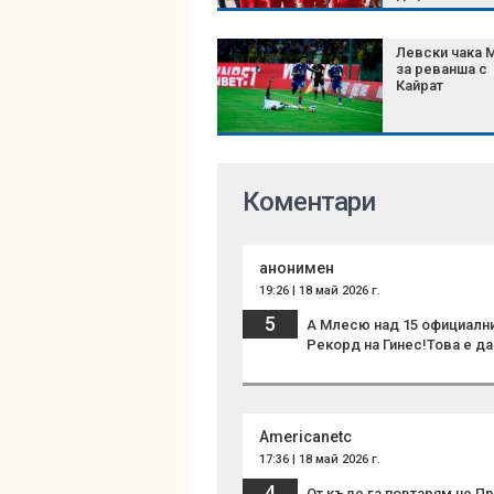
на „червените
гост
Левски чака 
за реванша с
Кайрат
Коментари
анонимен
19:26 | 18 май 2026 г.
5
А Млесю над 15 официални 
Рекорд на Гинес!Това е да
Americanetc
17:36 | 18 май 2026 г.
4
От къде га повтарям че П