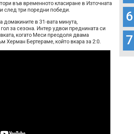
втори във временното класиране в Източната
и след три поредни победи.
6
 домакините в 31-вата минута,
 гол за сезона. Интер удвои преднината си
вката, когато Меси преодоля двама
7
м Херман Бертераме, който вкара за 2:0.