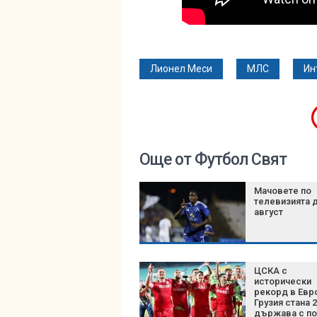
Лионел Меси
МЛС
Ин
Още от Футбол Свят
Мачовете по
телевизията д
август
ЦСКА с
исторически
рекорд в Евр
Грузия стана 
държава с п