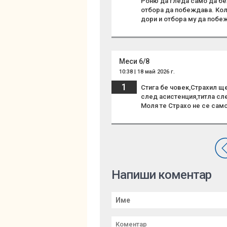
Роню да гледа само да бе
отбора да побеждава. Кол
дори и отбора му да побеж
Меси 6/8
10:38 | 18 май 2026 г.
1
Стига бе човек,Страхил ще
след асистенция,титла сле
Моля те Страхо не се сам
Напиши коментар