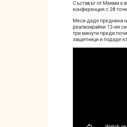
Съставът от Маями е 
конференция с 28 точк
Меси даде преднина на
реализирайки 13-ия си
три минути преди почи
защитници и подаде къ