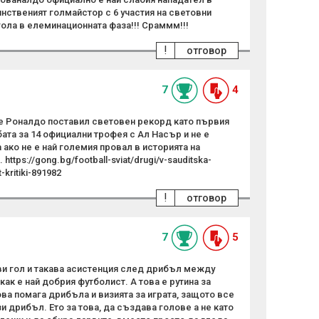
инственият голмайстор с 6 участия на световни
 гола в елеминационната фаза!!! Сраммм!!!
!
отговор
7
4
 че Роналдо поставил световен рекорд като първия
ата за 14 официални трофея с Ал Насър и не е
 ако не е най големия провал в историята на
https://gong.bg/football-sviat/drugi/v-sauditska-
-kritiki-891982
!
отговор
7
5
и гол и такава асистенция след дрибъл между
как е най добрия футболист. А това е рутина за
ова помага дрибъла и визията за играта, защото все
зи дрибъл. Ето за това, да създава голове а не като