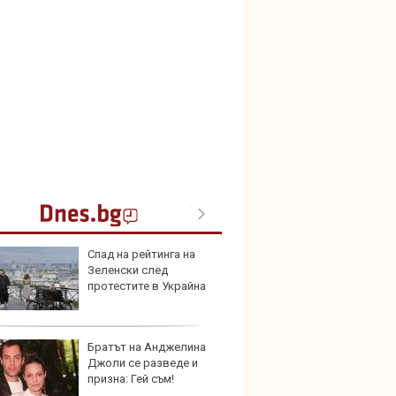
Спад на рейтинга на
Toyot
Зеленски след
инвес
протестите в Украйна
хибри
Братът на Анджелина
Пет с
Джоли се разведе и
Mazda
призна: Гей съм!