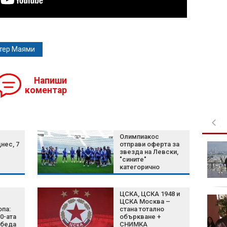
тер Маями
Напиши
коментар
Олимпиакос
нес, 7
отправи оферта за
Магнитна буря
звезда на Левски,
връхлита Земята през
"сините"
уикенда, ще продължи
категорично
поне два дни
отказаха
ЦСКА, ЦСКА 1948 и
Ужасяващи СНИМКИ
ЦСКА Москва –
след кървавия
опа:
стана тотално
20-ата
объркване +
атентат край Дамаск
обеда
СНИМКА