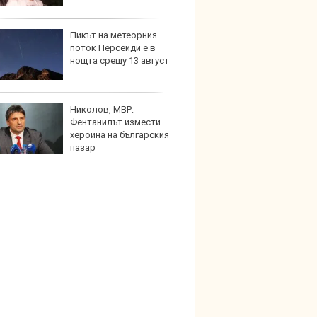
Пикът на метеорния
Защо 
поток Персеиди е в
замес
нощта срещу 13 август
спира
Николов, МВР:
Над м
Фентанилът измести
Tesla 
хероина на българския
разпа
пазар
окачв