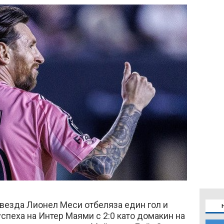
везда Лионел Меси отбеляза един гол и
успеха на Интер Маями с 2:0 като домакин на