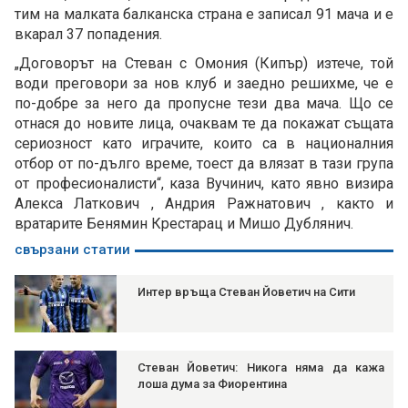
тим на малката балканска страна е записал 91 мача и е
вкарал 37 попадения.
„Договорът на Стеван с Омония (Кипър) изтече, той
води преговори за нов клуб и заедно решихме, че е
по-добре за него да пропусне тези два мача. Що се
отнася до новите лица, очаквам те да покажат същата
сериозност като играчите, които са в националния
отбор от по-дълго време, тоест да влязат в тази група
от професионалисти“, каза Вучинич, като явно визира
Алекса Латкович , Андрия Ражнатович , както и
вратарите Бенямин Крестарац и Мишо Дублянич.
свързани статии
Интер връща Стеван Йоветич на Сити
Стеван Йоветич: Никога няма да кажа
лоша дума за Фиорентина