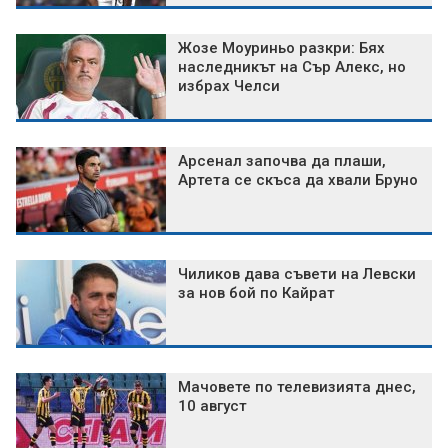
Жозе Моуриньо разкри: Бях
наследникът на Сър Алекс, но
избрах Челси
Арсенал започва да плаши,
Артета се скъса да хвали Бруно
Чиликов дава съвети на Левски
за нов бой по Кайрат
Мачовете по телевизията днес,
10 август