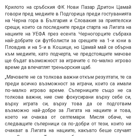
Крилото на сръбския ФК Нови Пазар Дритон Цамай
говори пред медиите в Подгорица преди гостуванията
на Черна гора в България и Словакия за приятелски
срещи, които са последните преди старта на Лигата на
нациите на УЕФА през есента. Черногорците събраха
най-добрите си футболисти за срещите на 1-и юни в
Пловдив и на 5-и в Кошице, но Цамай май се обърна
към медиите, като подчерта, че предстоящите мачове
ще бъдат възможност за играчите с по-малко игрово
време да впечатлят треньорския щаб.
„Мачовете не са толкова важни откъм резултати, те са
преди всичко възможност за играчи, които са имали
по-малко игрово време. Съперниците също не са
толкова важни, ние сме фокусирани върху себе си,
върху играта си, върху това да се подготвим
възможно най-добре за Лигата на нациите и това,
което ни очаква от септември. Мисля обаче, че
следващите съперници са по-добри от тези, които ни
очакват в Лигата на нациите, какъвто беше случаят