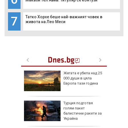
Макаби Тел Авив: Титуляр се контузи
7
Татко Хорхе беше най-важният човек в
живота на Лео Меси
 на
Жегата е убила над 25
дължи,
000 души в цяла
равена
Европа тази година
н воден
: Без
Турция подготвя
ПВО е
голям пакет
а се
балистични ракети за
Украйна