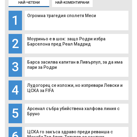
НАЙ-ЧЕТЕНИ
НАЙ-КОМЕНТИРАНИ
1
Огромна трагедия сполетя Меси
2
Моуриньо е в шок: защо Родри избра
Барселона пред Реал Мадрид
3
Барса засилва капитан в Ливърпул, за да има
пари за Родри
4
Лудогорец се изложи, но изпревари Левски и
ЦСКА за FIFA
5
Арсенал събра убийствена халфова линия с
Бруно
6
ЦСКА го закъса здраво преди реванша с