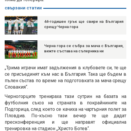
свързани статии
44-годишен грък ще свири на България
срещу Черна гора
Черна гора се събра за мача с България,
вижте състава на съперника ни
„Трима играчи имат задължения в клубовете си, те ще
се присъединят към нас в България. Така ще бъдем в
пълен състав по време на подготовката за мача срещу
Словакия“.
Черногорците тренираха тази сутрин на базата на
футболния съюз на страната в покрайнините на
Подгорица, след което се качиха на чартърния полет за
Пловдив. По-късно тази вечер те ще дадат
пресконференция и ще направят официална
тренировка на стадион „Христо Ботев“.