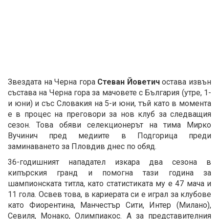
Звездата на Черна гора
Стеван Йоветич
остава извън
състава на Черна гора за мачовете с България (утре, 1-
и юни) и със Словакия на 5-и юни, тъй като в момента
е в процес на преговори за нов клуб за следващия
сезон. Това обяви селекционерът на тима Мирко
Вучинич пред медиите в Подгорица преди
заминаването за Пловдив днес по обяд.
36-годишният нападател изкара два сезона в
кипърския гранд и помогна тази година за
шампионската титла, като статистиката му е 47 мача и
11 гола. Освев това, в кариерата си е играл за клубове
като Фиорентина, Манчестър Сити, Интер (Милано),
Севиля, Монако, Олимпиакос. А за представителния