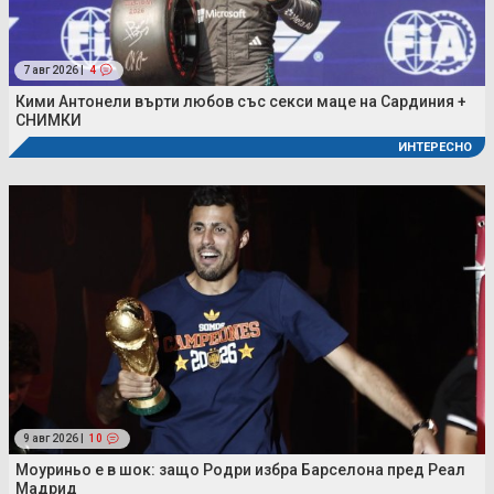
7 авг 2026 |
4
Кими Антонели върти любов със секси маце на Сардиния +
СНИМКИ
ИНТЕРЕСНО
9 авг 2026 |
10
Моуриньо е в шок: защо Родри избра Барселона пред Реал
Мадрид