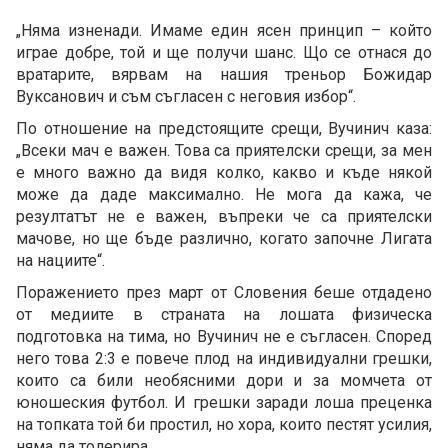
„Няма изненади. Имаме един ясен принцип – който
играе добре, той и ще получи шанс. Що се отнася до
вратарите, вярвам на нашия треньор Божидар
Вуксанович и съм съгласен с неговия избор“.
По отношение на предстоящите срещи, Вучинич каза:
„Всеки мач е важен. Това са приятелски срещи, за мен
е много важно да видя колко, какво и къде някой
може да даде максимално. Не мога да кажа, че
резултатът не е важен, въпреки че са приятелски
мачове, но ще бъде различно, когато започне Лигата
на нациите“.
Поражението през март от Словения беше отдадено
от медиите в страната на лошата физическа
подготовка на тима, но Вучинич не е съгласен. Според
него това 2:3 е повече плод на индивидуални грешки,
които са били необясними дори и за момчета от
юношеския футбол. И грешки заради лоша преценка
на топката той би простил, но хора, които пестят усилия,
няма да толерира.