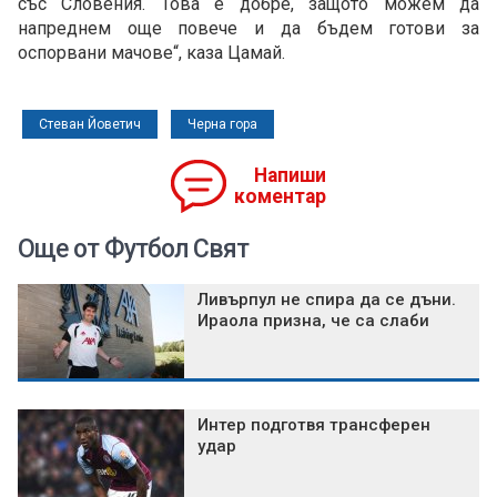
със Словения. Това е добре, защото можем да
напреднем още повече и да бъдем готови за
оспорвани мачове“, каза Цамай.
Стеван Йоветич
Черна гора
Напиши
коментар
Още от Футбол Свят
Ливърпул не спира да се дъни.
Ираола призна, че са слаби
Интер подготвя трансферен
удар