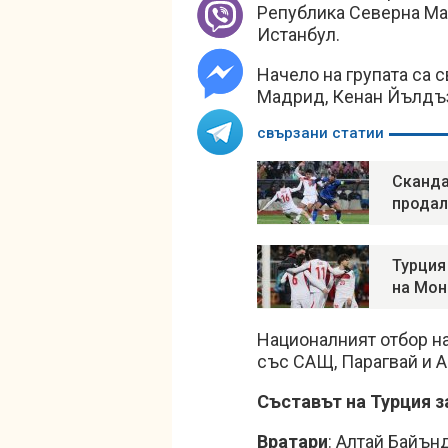
Република Северна Мак
Истанбул.
Начело на групата са 
Мадрид, Кенан Йълдъз 
свързани статии
Сканда
продал
Турция
на Мон
Националният отбор на
със САЩ, Парагвай и А
Съставът на Турция з
Вратари
: Алтай Байън