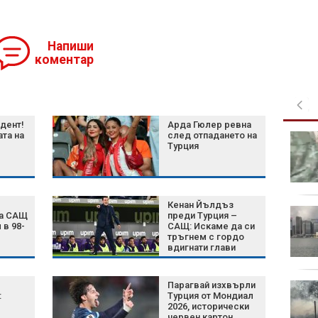
Напиши
коментар
дент!
Арда Гюлер ревна
та на
след отпадането на
Шум, бетон и жеги: Как
Турция
животните се
променят, за да
оцелеят сред хората?
Кенан Йълдъз
Късна емисия
ра САЩ
преди Турция –
 в 98-
САЩ: Искаме да си
тръгнем с гордо
вдигнати глави
полет
Парагвай изхвърли
Късна емисия
:
Турция от Мондиал
2026, исторически
червен картон