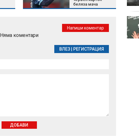
беляза мача
Целулит - защо се
появява и какво
Напиши коментар
наистина работи
Няма коментари
срещу него
ВЛЕЗ
|
РЕГИСТРАЦИЯ
ДОБАВИ