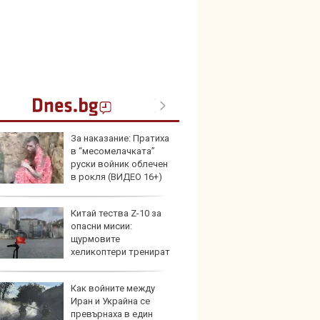
За наказание: Пратиха
Герма
в “месомелачката”
Ferrari
руски войник облечен
в рокля (ВИДЕО 16+)
Китай тества Z-10 за
Дори 
опасни мисии:
върху
щурмовите
загуб
хеликоптери тренират
и под радара
Как войните между
Защо 
Иран и Украйна се
бутон
превърнаха в един
новит