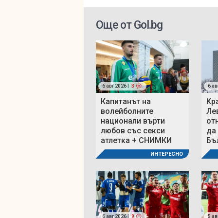
Още от Gol.bg
6 авг 2026 |
3
6 ав
Капитанът на
Кр
волейболните
Ле
национали върти
от
любов със секси
да
атлетка + СНИМКИ
Бъ
ИНТЕРЕСНО
6 авг 2026 |
9
5 ав