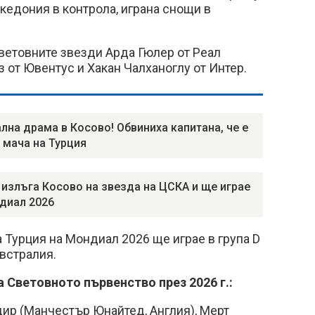
едония в контрола, играна снощи в
световните звезди Арда Гюлер от Реал
от Ювентус и Хакан Чалханоглу от Интер.
лна драма в Косово! Обвиниха капитана, че е
 мача на Турция
 излъга Косово на звезда на ЦСКА и ще играе
диал 2026
 Турция на Мондиал 2026 ще играе в група D
встралия.
а Световното първенство през 2026 г.:
дир (Манчестър Юнайтед, Англия), Мерт