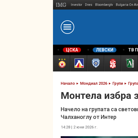
Investor
Dnes
Bloombergtv
Bulgaria On Ai
Megavselena.bg
ЦСКА
ЛЕВСКИ
ТВ 
Начало
Мондиал 2026
Групи
Груп
Монтела избра 
Начело на групата са свето
Чалханоглу от Интер
14:28 | 2 юни 2026 г.