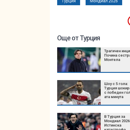
Турция
Мондиал 2026
Още от Турция
Трагичен инци
Почина сестра
Монтела
Шоу с 5 гола:
Турция шоки
с победен гол
ата минута
В Турция за
Мондиал 2026
Истинска
катастрофа