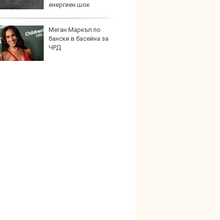
енергиен шок
Меган Маркъл по
Графи
бански в басейна за
разкр
ЧРД
преди