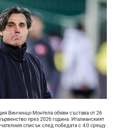
ция Винченцо Монтела обяви състава от 26
първенство през 2026 година. Италианският
чателния списък след победата с 4:0 срещу