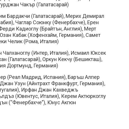
гурджан Чакър (Галатасарай)
м Бардакчи (Галатасарай), Мерих Демирал
рабия), Чаглар Союнку (Фенербахче), Ерен
 Ферди Кадиоглу (Брайтън, Англия), Мерт
Озан Кабак (Хофенхайм, Германия), Самет
еки Челик (Рома, Италия)
н Чалханоглу (Интер, Италия), Исмаил Юксек
ан (Галатасарай), Оркун Кекчу (Бешикташ),
ия Дортмунд, Германия)
ер (Реал Мадрид, Испания), Баръш Алпер
 Джан Узун (Айнтрахт Франкфурт, Германия),
ртугалия), Ирфан Джан Кахведжъ
ълдъз (Ювентус, Италия), Керем Актюркоглу
дън (“Фенербахче”), Юнус Акгюн