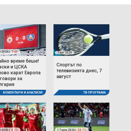
г 2026 |
7
7 авг 2026
айно време беше!
Спортът по
вски и ЦСКА
телевизията днес, 7
ново карат Европа
август
 говори за
лгария
ТВ ПРОГРАМА
КОМЕНТАРИ И АНАЛИЗИ
г 2026 |
3
17 юли 2026 |
53