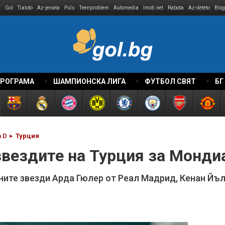
r
Gol
Tialoto
Az-jenata
Puls
Teenproblem
Automedia
Imoti.net
Rabota
Az-deteto
Blog
ПРОГРАМА
ШАМПИОНСКА ЛИГА
ФУТБОЛ СВЯТ
БГ
а D
Турция
звездите на Турция за Монди
вните звезди Арда Гюлер от Реал Мадрид, Кенан Йъ