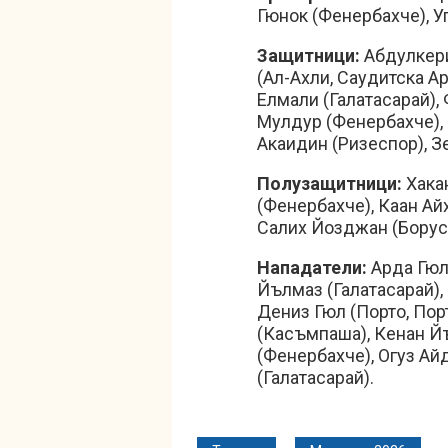
Гюнок (Фенербахче), У
Защитници:
Абдулкери
(Ал-Ахли, Саудитска А
Елмали (Галатасарай),
Мулдур (Фенербахче), 
Акаидин (Ризеспор), З
Полузащитници:
Хака
(Фенербахче), Каан Айх
Салих Йозджан (Борус
Нападатели:
Арда Гюл
Йълмаз (Галатасарай),
Дениз Гюл (Порто, По
(Касъмпаша), Кенан Й
(Фенербахче), Огуз Ай
(Галатасарай).