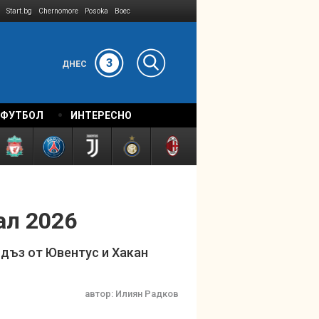
Start.bg
Chernomore
Posoka
Boec
3
ДНЕС
 ФУТБОЛ
ИНТЕРЕСНО
ал 2026
лдъз от Ювентус и Хакан
автор:
Илиян Радков