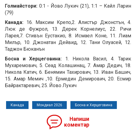
Голмайстори:
0:1 - Йово Лукич (21), 1:1 – Кайл Ларин
(79)
Канада:
16. Максим Крепо,2. Алистър Джонстън, 4.
Люк де Фужрол, 13. Дерек Корнелиус, 22. Ричи
Ларея,7. Стивън Еустакио, 8. Исмаел Коне, 11. Лиам
Милър, 10. Джонатан Дейвид, 12. Тани Олуасей, 12.
Таджон Бюканън
Босна и Херцеговина:
1. Никола Васил, 4. Тарик
Мухаремович, 5. Сеад Колашинац, 7. Амар Дедич, 18.
Никола Катич, 6. Бенямин Тахирович, 13. Иван Башич,
15. Амар Мемич ,10. Ермедин Демирович, 20. Есмир
Байрактаревич, 25. Йово Лукич
Канада
Мондиал 2026
Босна и Херцеговина
Напиши
коментар