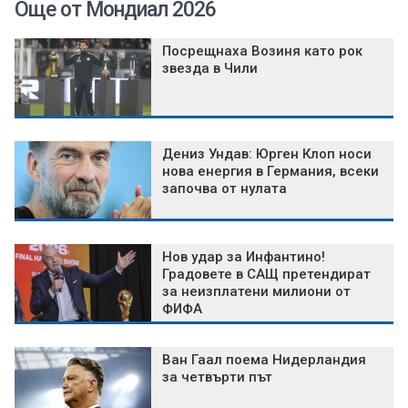
Още от Мондиал 2026
Посрещнаха Возиня като рок
звезда в Чили
Дениз Ундав: Юрген Клоп носи
нова енергия в Германия, всеки
започва от нулата
Нов удар за Инфантино!
Градовете в САЩ претендират
за неизплатени милиони от
ФИФА
Ван Гаал поема Нидерландия
за четвърти път