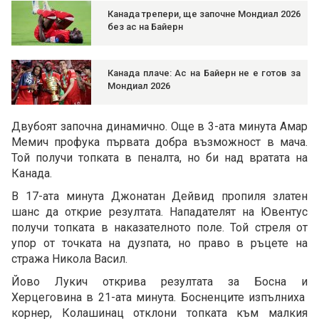
Канада трепери, ще започне Мондиал 2026
без ас на Байерн
Канада плаче: Ас на Байерн не е готов за
Мондиал 2026
Двубоят започна динамично. Още в 3-ата минута Амар
Мемич профука първата добра възможност в мача.
Той получи топката в пеналта, но би над вратата на
Канада.
В 17-ата минута Джонатан Дейвид пропиля златен
шанс да открие резултата. Нападателят на Ювентус
получи топката в наказателното поле. Той стреля от
упор от точката на дузпата, но право в ръцете на
стража Никола Васил.
Йово Лукич открива резултата за Босна и
Херцеговина в 21-ата минута. Босненците изпълниха
корнер, Колашинац отклони топката към малкия