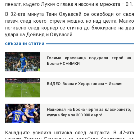
пеналт, където Лукич с глава я насочи в мрежата – 0:1.
В 32-ата минута Тани Олувасей се освободи от своя
пазач, след което стреля мощно, но над целта. Малко
по-късно след корнер се стигна до блокиране на два
удара на Дейвид и Олувасей.
свързани статии
Голяма красавица подкрепя герой на
Босна + СНИМКИ
ВИДЕО: Босна и Херцеговина – Италия
Национал на Босна черпи за класирането,
купува бира за 300 000 евро!
Канадците усилиха натиска след антракта. В 47-ата