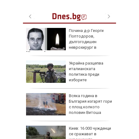
 с
Почина д-р Георги
ия:
Поптодоров,
" поема
дългогодишен
е
неврохирург в
"Пирогов"
и
Украйна разцепва
иция" по
италианската
д
политика преди
со,
изборите
и:
Всяка година в
Банско
България изгарят гори
с площ колкото
прежение
половин Витоша
бвинение
Киев: 16 000 чужденци
ректор
се сражават в