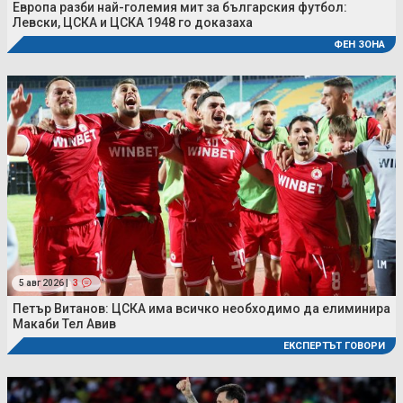
Европа разби най-големия мит за българския футбол:
Левски, ЦСКА и ЦСКА 1948 го доказаха
ФЕН ЗОНА
5 авг 2026 |
3
Петър Витанов: ЦСКА има всичко необходимо да елиминира
Макаби Тел Авив
ЕКСПЕРТЪТ ГОВОРИ