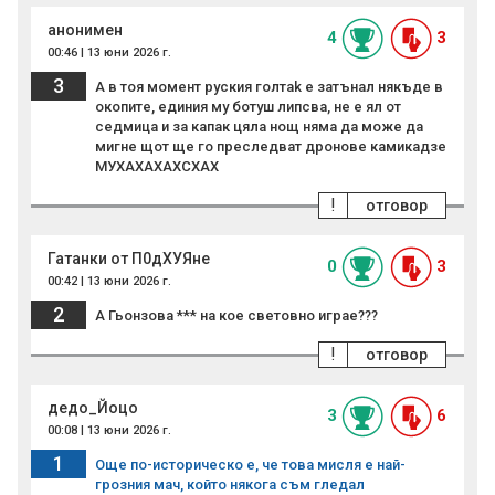
анонимен
4
3
00:46 | 13 юни 2026 г.
3
А в тоя момент руския гoлтak е затънал някъде в
окопите, единия му ботуш липсва, не е ял от
седмица и за капак цяла нощ няма да може да
мигне щот ще го преследват дронове камикадзе
МУХАХАХАХСХАХ
!
отговор
Гатанки от П0дХУЯне
0
3
00:42 | 13 юни 2026 г.
2
А Гьонзова *** на кое световно играе???
!
отговор
дедо_Йоцо
3
6
00:08 | 13 юни 2026 г.
1
Още по-историческо е, че това мисля е най-
грозния мач, който някога съм гледал