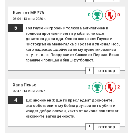
Бивш от МВР76
0
0
06:04 | 13 юни 2026 г.
5
Тоя гнусен и грозен и толкова антипатичен и
толкова противен нееггър мбапе, че още
девствен да си оди. Освен ако некоя Гнусна и
Чистокръвна Мааннгалка с Грозен и Увиснал Нос,
като надеждо ддойчева не му пусне миризлива
п.. у.. т.. к.. а. Поздрави от Сашко от Перник. Бивш
граничен полицай и бивш футболист.
!
отговор
Хала Пеньо
2
2
02:47 | 13 юни 2026 г.
4
До: анонимен 3: Ще го преследват дроновете,
ако собствените му бойни другари не го убият и
изядат добре опечен, както от векове повеляват
изконните ватни ценности.
!
отговор