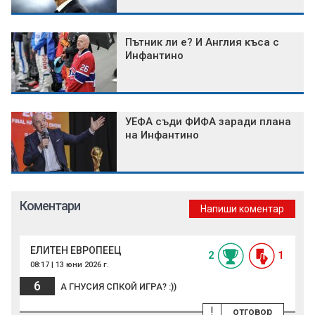
Пътник ли е? И Англия къса с
Инфантино
УЕФА съди ФИФА заради плана
на Инфантино
Коментари
Напиши коментар
ЕЛИТЕН ЕВРОПЕЕЦ
2
1
08:17 | 13 юни 2026 г.
6
А ГНУСИЯ СПКОЙ ИГРА? :))
!
отговор