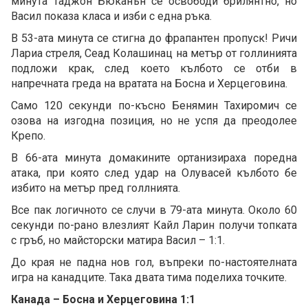
минута Таджон Бюканън се освободи брилянтно, но
Васил показа класа и изби с една ръка.
В 53-ата минута се стигна до фрапантен пропуск! Ричи
Лариа стреля, Сеад Колашинац на метър от голлинията
подложи крак, след което кълбото се отби в
напречната греда на вратата на Босна и Херцеговина.
Само 120 секунди по-късно Бенямин Тахиромич се
озова на изгодна позиция, но не успя да преодолее
Крепо.
В 66-ата минута домакините ортанизираха поредна
атака, при която след удар на Олувасей кълбото бе
избито на метър пред голлнията.
Все пак логичното се случи в 79-ата минута. Около 60
секунди по-рано влезлият Кайл Ларин получи топката
с гръб, но майсторски матира Васил – 1:1.
До края не падна нов гол, въпреки по-настоятелната
игра на канадците. Така двата тима поделиха точките.
Канада – Босна и Херцеговина 1:1