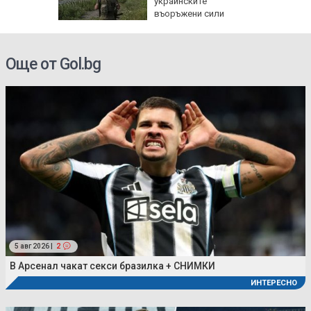
украинските
въоръжени сили
Още от Gol.bg
5 авг 2026 |
2
В Арсенал чакат секси бразилка + СНИМКИ
ИНТЕРЕСНО