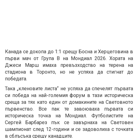
Канада се докопа до 1:1 срещу Босна и Херцеговина в
първи мач от Група В на Мондиал 2026. Хората на
Джеси Марш имаха превъзходство на терена на
стадиона в Торонто, но не успяха да стигнат до
победата.
Така „кленовите листа“ не успяха да спечелят първата
си победа на най-големия форум в тази историческа
среща за тях като един от домакините на Световното
първенство. Все пак те завоюваха първата си
историческа точка на Мондиал. Футболистите на
Сергей Барбарез пък се завърнаха на Световен
шампионат след 12-години и се задоволиха с точката
в сблъсъка срещу канадците.