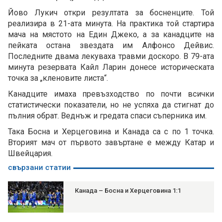
Йово Лукич откри резултата за босненците. Той
реализира в 21-ата минута. На практика той стартира
мача на мястото на Един Джеко, а за канадците на
пейката остана звездата им Алфонсо Дейвис.
Последните двама лекуваха травми доскоро. В 79-ата
минута резервата Кайл Ларин донесе историческата
точка за „кленовите листа“.
Канадците имаха превъзходство по почти всички
статистически показатели, но не успяха да стигнат до
пълния обрат. Веднъж и гредата спаси съперника им.
Така Босна и Херцеговина и Канада са с по 1 точка.
Вторият мач от първото завъртане е между Катар и
Швейцария.
свързани статии
Канада – Босна и Херцеговина 1:1