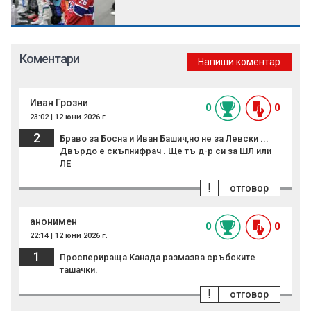
Коментари
Напиши коментар
Иван Грозни
0
0
23:02 | 12 юни 2026 г.
2
Браво за Босна и Иван Башич,но не за Левски ...
Двърдо е скъпнифрач . Ще тъ д-р си за ШЛ или
ЛЕ
!
отговор
анонимен
0
0
22:14 | 12 юни 2026 г.
1
Просперираща Канада размазва сръбските
тaшaчки.
!
отговор