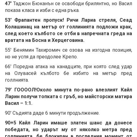
47'
Таджон Бюканън се освободи брилянтно, но Васил
показа класа и изби с една ръка.
53' Фрапантен пропуск! Ричи Лариа стреля, Сеад
Колашинац на метър от голлинията подложи крак,
след което кълбото се отби в напречната греда на
вратата на Босна и Херцеговина.
55' Бенямин Тахиромич се озова на изгодна позиция,
но не успя да преодолее Крепо.
66' Поредна атака на канадците, при която след удар
на Олувасей кълбото бе избито на метър пред
голлнията.
79' ГООООЛ!Около минута по-рано влезлият Кайл
Ларин получи топката с гръб, но майсторски матира
Васил – 1:1.
90' Съдията даде 6 минути продължение.
90+5 Кайл Ларин имаше златен шанс да донесе
победата, но ударът му от няколко метра пред
голлинията, бе блокиран в последния момент от