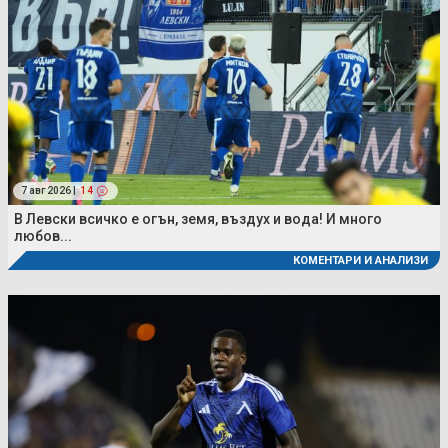
7 авг 2026 |
14
В Левски всичко е огън, земя, въздух и вода! И много
любов...
КОМЕНТАРИ И АНАЛИЗИ