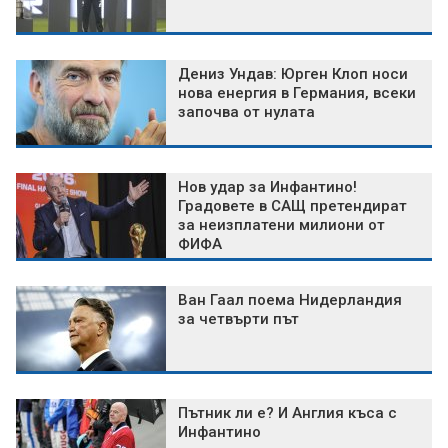
Дениз Ундав: Юрген Клоп носи
нова енергия в Германия, всеки
започва от нулата
Нов удар за Инфантино!
Градовете в САЩ претендират
за неизплатени милиони от
ФИФА
Ван Гаал поема Нидерландия
за четвърти път
Пътник ли е? И Англия къса с
Инфантино