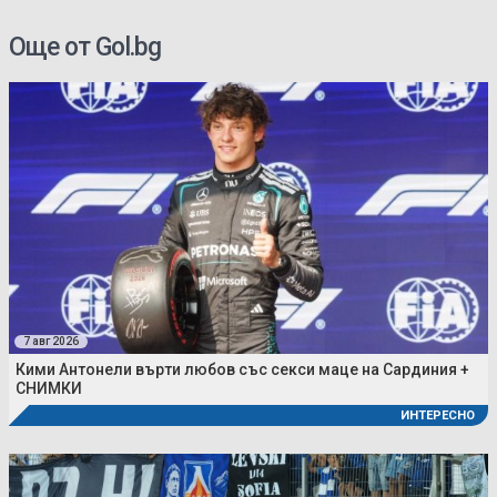
Още от Gol.bg
7 авг 2026
Кими Антонели върти любов със секси маце на Сардиния +
СНИМКИ
ИНТЕРЕСНО