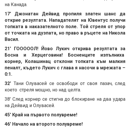
на Канада.
17' Джонатан Дейвид пропиля златен шанс да
открие резултата. Нападателят на Ювентус получи
топката в наказателното поле. Той стреля от упор
от точката на дузпата, но право в ръцете на Никола
Васил.
21' ГОООООЛ! Йово Лукич открива резултата за
Босна и Херцеговина! Босненците изпълниха
корнер, Колашинац отклони топката към малкия
пеналт, където Лукич с глава я насочи в мрежата –
0:1.
32'
Тани Олувасей се освободи от своя пазач, след
което стреля мощно, но над целта.
38' След корнер се стигна до блокиране на два удара
на Дейвид и Олувасей.
45' Край на първото полувреме!
46' Начало на второто полувреме!