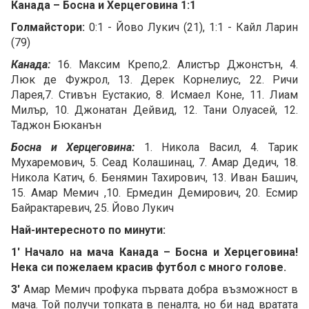
Канада – Босна и Херцеговина 1:1
Голмайстори:
0:1 - Йово Лукич (21), 1:1 - Кайл Ларин
(79)
Канада:
16. Максим Крепо,2. Алистър Джонстън, 4.
Люк де Фужрол, 13. Дерек Корнелиус, 22. Ричи
Ларея,7. Стивън Еустакио, 8. Исмаел Коне, 11. Лиам
Милър, 10. Джонатан Дейвид, 12. Тани Олуасей, 12.
Таджон Бюканън
Босна и Херцеговина:
1. Никола Васил, 4. Тарик
Мухаремович, 5. Сеад Колашинац, 7. Амар Дедич, 18.
Никола Катич, 6. Бенямин Тахирович, 13. Иван Башич,
15. Амар Мемич ,10. Ермедин Демирович, 20. Есмир
Байрактаревич, 25. Йово Лукич
Най-интересното по минути:
1' Начало на мача Канада – Босна и Херцеговина!
Нека си пожелаем красив футбол с много голове.
3'
Амар Мемич профука първата добра възможност в
мача. Той получи топката в пеналта, но би над вратата