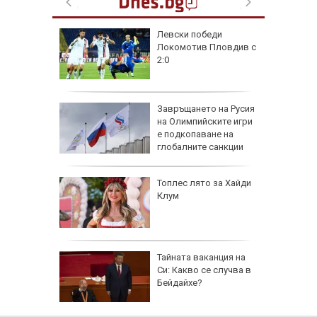
на
Левски победи
нал в
Локомотив Пловдив с
2:0
рола по
Завръщането на Русия
на Олимпийските игри
а арести
е подкопаване на
глобалните санкции
Топлес лято за Хайди
Клум
 AI
Тайната ваканция на
ткриване
Си: Какво се случва в
чни
Бейдайхе?