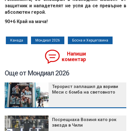
защитник и нападетелят не успя да се превърне в
абсолютен герой.
90+6 Край на мача!
Канада
Мондиал 2026
Босна и Херцеговина
Напиши
коментар
Още от Мондиал 2026
Терорист заплашил да взриви
Меси с бомба на световното
Посрещнаха Возиня като рок
звезда в Чили