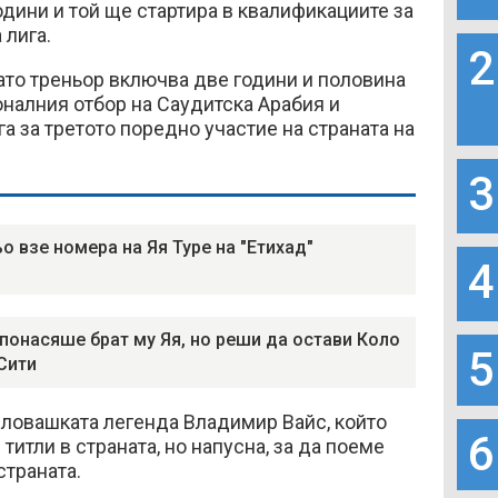
години и той ще стартира в квалификациите за
 лига.
2
като треньор включва две години и половина
налния отбор на Саудитска Арабия и
а за третото поредно участие на страната на
3
о взе номера на Яя Туре на "Етихад"
4
 понасяше брат му Яя, но реши да остави Коло
5
 Сити
словашката легенда Владимир Вайс, който
6
итли в страната, но напусна, за да поеме
страната.