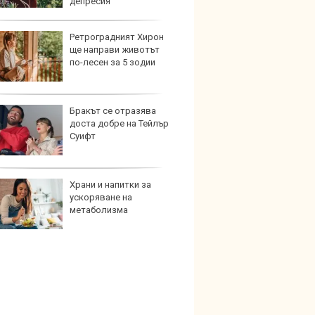
депресия
Ретроградният Хирон
Китай
ще направи животът
синит
по-лесен за 5 зодии
автоп
Бракът се отразява
Коя е
доста добре на Тейлър
екстр
Суифт
нов а
Храни и напитки за
Защо
ускоряване на
произ
метаболизма
възро
забра
електрическа турбина