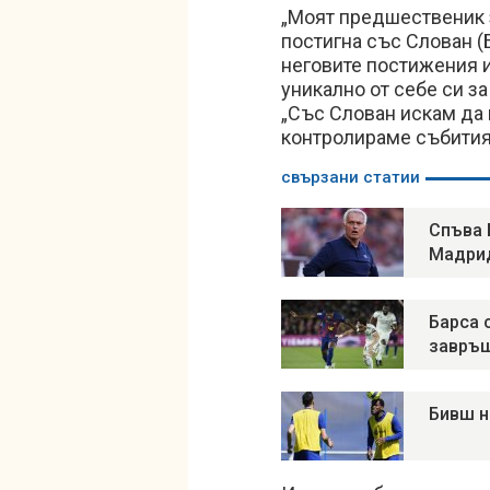
„Моят предшественик 
постигна със Слован (
неговите постижения и
уникално от себе си за
„Със Слован искам да 
контролираме събитият
свързани статии
Спъва 
Мадри
Барса 
завръщ
Бивш н