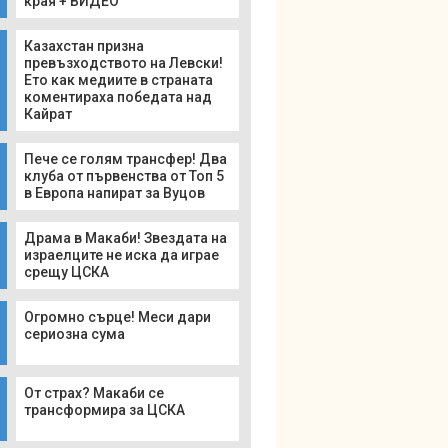
края + ВИДЕО
Казахстан призна
превъзходството на Левски!
Ето как медиите в страната
коментираха победата над
Кайрат
Пече се голям трансфер! Два
клуба от първенства от Топ 5
в Европа напират за Вуцов
Драма в Макаби! Звездата на
израелците не иска да играе
срещу ЦСКА
Огромно сърце! Меси дари
сериозна сума
От страх? Макаби се
трансформира за ЦСКА