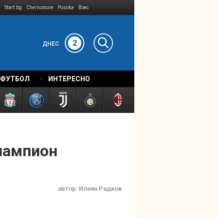
Start.bg
Chernomore
Posoka
Boec
2
ДНЕС
 ФУТБОЛ
ИНТЕРЕСНО
 шампион
автор:
Илиян Радков