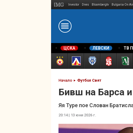
Investor
Dnes
Bloombergtv
Bulgaria On Ai
Megavselena.bg
ЦСКА
ЛЕВСКИ
ТВ 
Начало
Футбол Свят
Бивш на Барса и
Яя Туре пое Слован Братисл
20:14 | 13 юни 2026 г.