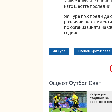
Иначе клубът е спечел
като шестте последни 
Яя Туре пък преди да 
различни ангажименти 
по организацията на С
година.
Яя Туре
Слован Братислава
Още от Футбол Свят
Кайрат разпр
стадиона за
реванша с Ле