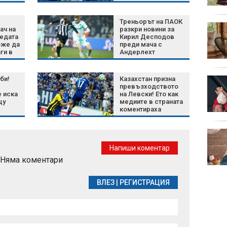
Треньорът на ПАОК
Сметище в Пловдив:
ач на
разкри новини за
Общината го чисти,
бедата
Кирил Десподов
оже да
преди мача с
нарушителите го
ги в
Андерлехт
възстановяват
би!
Казахстан призна
От Helpbook: Не съм
превъзходството
виждала по-мръсно
е иска
на Левски! Ето как
място от столичния
щу
медиите в страната
кв. "Левски"
коментираха
победата над
Кайрат
Късна емисия
Напиши коментар
Няма коментари
ВЛЕЗ
|
РЕГИСТРАЦИЯ