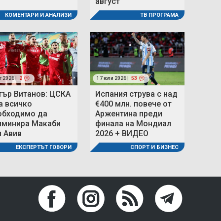
август
КОМЕНТАРИ И АНАЛИЗИ
ТВ ПРОГРАМА
г 2026 |
2
17 юли 2026 |
53
тър Витанов: ЦСКА
Испания струва с над
а всичко
€400 млн. повече от
обходимо да
Аржентина преди
иминира Макаби
финала на Мондиал
л Авив
2026 + ВИДЕО
ЕКСПЕРТЪТ ГОВОРИ
СПОРТ И БИЗНЕС