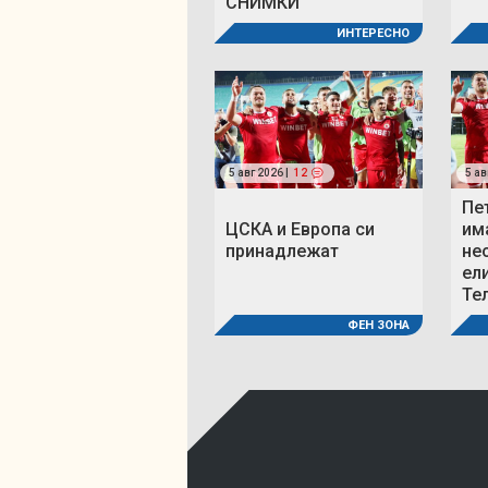
СНИМКИ
ИНТЕРЕСНО
5 авг 2026 |
12
5 ав
Пе
ЦСКА и Европа си
им
принадлежат
не
ел
Те
ФЕН ЗОНА