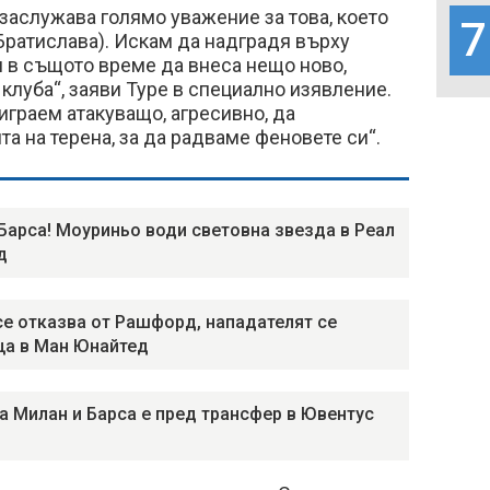
заслужава голямо уважение за това, което
7
Братислава). Искам да надградя върху
 в същото време да внеса нещо ново,
 клуба“, заяви Туре в специално изявление.
играем атакуващо, агресивно, да
а на терена, за да радваме феновете си“.
Барса! Моуриньо води световна звезда в Реал
д
се отказва от Рашфорд, нападателят се
а в Ман Юнайтед
а Милан и Барса е пред трансфер в Ювентус