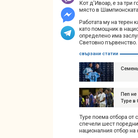
Кот д'Ивоар, е за три 
място в Шампионската
Работата му на терен 
като помощник в нацио
определено има заслуг
Световно първенство.
свързани статии
Семень
Пеп не
Туре в
Туре поема отбора от 
спечели шест поредни т
националния отбор на 