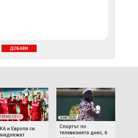
ДОБАВИ
г 2026 |
12
6 авг 2026
Спортът по
КА и Европа си
телевизията днес, 6
инадлежат