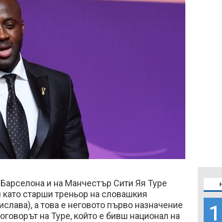
 Барселона и на Манчестър Сити Яя Туре
 като старши треньор на словашкия
слава), а това е неговото първо назначение
1
оговорът на Туре, който е бивш национал на