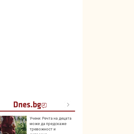
Учени: Речта на децата
Създа
може да предскаже
поема
тревожност и
дизайн