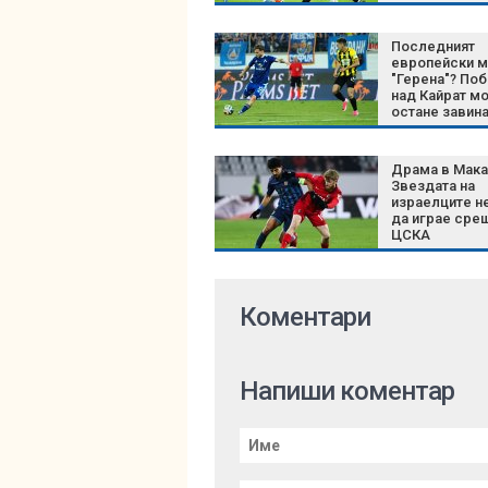
Последният
европейски м
"Герена"? По
над Кайрат м
остане завина
историята на
Левски
Драма в Мака
Звездата на
израелците н
да играе сре
ЦСКА
Коментари
Напиши коментар