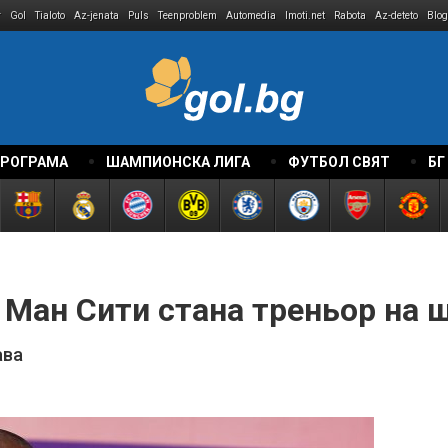
r
Gol
Tialoto
Az-jenata
Puls
Teenproblem
Automedia
Imoti.net
Rabota
Az-deteto
Blog
ПРОГРАМА
ШАМПИОНСКА ЛИГА
ФУТБОЛ СВЯТ
БГ
 Ман Сити стана треньор на
ава