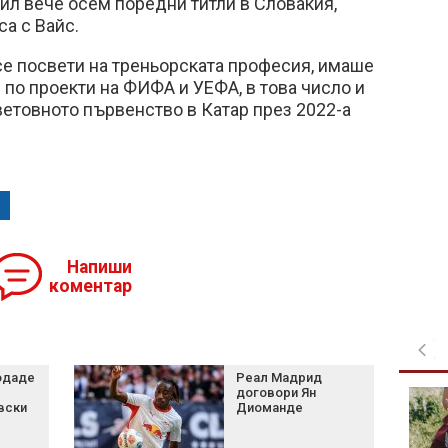
ил вече осем поредни титли в Словакия,
са с Вайс.
се посвети на треньорската професия, имаше
по проекти на ФИФА и УЕФА, в това число и
ветовното първенство в Катар през 2022-а
Напиши
коментар
одаде
Реал Мадрид
договори Ян
Рецепта за пухкави
вски
Диоманде
италиански бухти с
йогурт