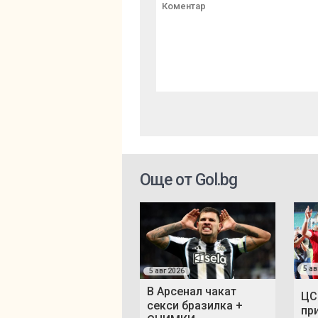
Още от Gol.bg
5 ав
5 авг 2026
В Арсенал чакат
ЦС
секси бразилка +
пр