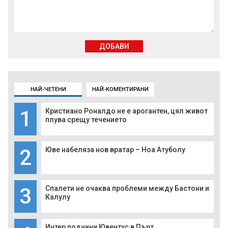
ДОБАВИ
НАЙ-ЧЕТЕНИ
НАЙ-КОМЕНТИРАНИ
1
Кристиано Роналдо не е арогантен, цял живот
плува срещу течението
2
Юве набеляза нов вратар – Ноа Атуболу
3
Спалети не очаква проблеми между Бастони и
Калулу
Интер подчини Ювентус в Пърт