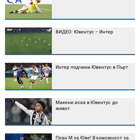
ВИДЕО: Ювентус – Интер
Интер подчини Ювентус в Пърт
Макени иска в Ювентус до
живот
План М за Юве! Възможност за