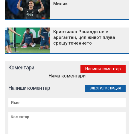
Милик
Кристиано Роналдо не е
арогантен, цял живот плува
срещу течението
Коментари
Напиши коментар
Няма коментари
Напиши коментар
ВЛЕЗ
|
РЕГИСТРАЦИЯ