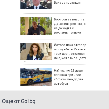
за
Бака за президент
Борисов за властта:
асегнал
Да всяват респект, а
ра
не да ходят с
рекламни тениски
шения
Йотова иска отговор
и камери
от службите: Какъв е
шофьор
този дрон, отклонен
ли е, коя е била целта
му?
и
Най-малко 22 души
ите си
загинаха при челен
гони във
сблъсък между два
автобуса
се полз
Още от Gol.bg