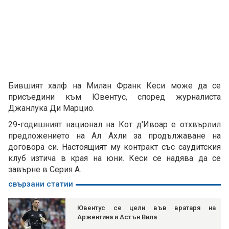
Бившият халф на Милан Франк Кеси може да се
присъедини към Ювентус, според журналиста
Джанлука Ди Марцио.
29-годишният национал на Кот д'Ивоар е отхвърлил
предложението на Ал Ахли за продължаване на
договора си. Настоящият му контракт със саудитския
клуб изтича в края на юни. Кеси се надява да се
завърне в Серия А.
свързани статии
Ювентус се цели във вратаря на
Аржентина и Астън Вила