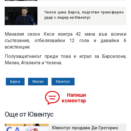
Челси цака Барса, подготвя трансферен
удар с лидер на Ювентус
Миналия сезон Кеси изигра 42 мача във всички
състезания, отбелязвайки 12 гола и давайки 6
асистенции.
Полузащитникът преди това е играл за Барселона,
Милан, Аталанта и Чезена.
Барса
Милан
Ювентус
Напиши
коментар
Още от Ювентус
Ювентус продава Ди Грегорио