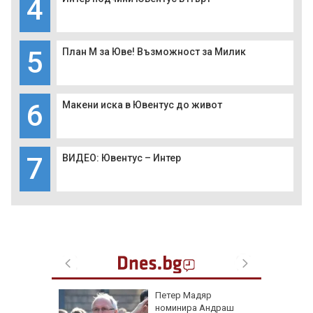
4
5
План М за Юве! Възможност за Милик
6
Макени иска в Ювентус до живот
7
ВИДЕО: Ювентус – Интер
е в
Петер Мадяр
нираха
номинира Андраш