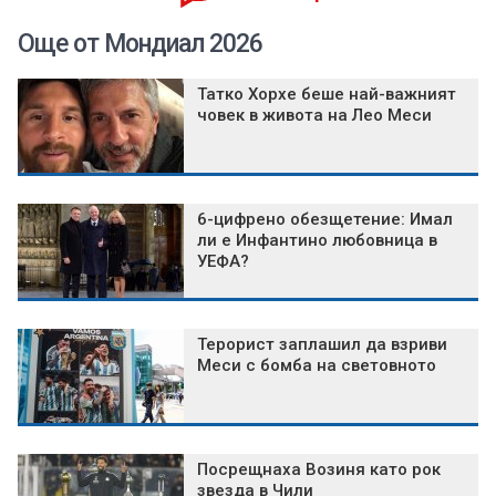
Още от Мондиал 2026
Татко Хорхе беше най-важният
човек в живота на Лео Меси
6-цифрено обезщетение: Имал
ли е Инфантино любовница в
УЕФА?
Терорист заплашил да взриви
Меси с бомба на световното
Посрещнаха Возиня като рок
звезда в Чили