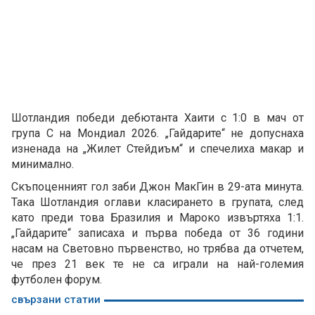
Шотландия победи дебютанта Хаити с 1:0 в мач от
група С на Мондиал 2026. „Гайдарите“ не допуснаха
изненада на „Жилет Стейдиъм“ и спечелиха макар и
минимално.
Скъпоценният гол заби Джон МакГин в 29-ата минута.
Така Шотландия оглави класирането в групата, след
като преди това Бразилия и Мароко извъртяха 1:1.
„Гайдарите“ записаха и първа победа от 36 години
насам на Световно първенство, но трябва да отчетем,
че през 21 век те не са играли на най-големия
футболен форум.
свързани статии