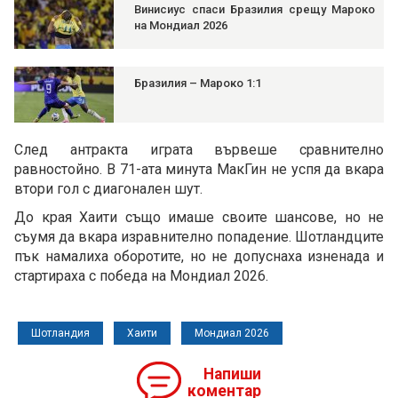
Винисиус спаси Бразилия срещу Мароко
на Мондиал 2026
Бразилия – Мароко 1:1
След антракта играта вървеше сравнително
равностойно. В 71-ата минута МакГин не успя да вкара
втори гол с диагонален шут.
До края Хаити също имаше своите шансове, но не
съумя да вкара изравнително попадение. Шотландците
пък намалиха оборотите, но не допуснаха изненада и
стартираха с победа на Мондиал 2026.
Шотландия
Хаити
Мондиал 2026
Напиши
коментар