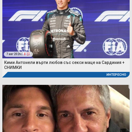
7 авг 2026 |
3
Кими Антонели върти любов със секси маце на Сардиния +
СНИМКИ
ИНТЕРЕСНО