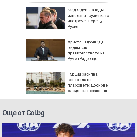
ара
Медведев: Западът
 пожара
използва Грузия като
рад,
инструмент срещу
дян
Русия
и
Христо Гаджев: Да
зрелищно
видим как
правителството на
Румен Радев ще
защити националния ни интерес
се 23 000
Гърция засилва
т УЕФА
контрола по
плажовете: Дронове
следят за незаконни
чадъри и ограничен достъп
Още от Gol.bg