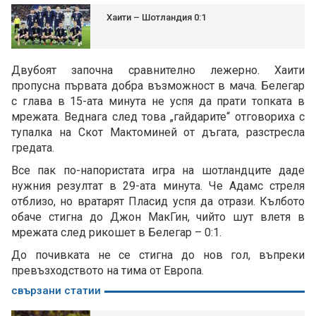
Хаити – Шотландия 0:1
Двубоят започна сравнително лежерно. Хаити
пропусна първата добра възможност в мача. Белегар
с глава в 15-ата минута не успя да прати топката в
мрежата. Веднага след това „гайдарите“ отговориха с
тупалка на Скот Мактоминей от дъгата, разстресла
гредата.
Все пак по-напористата игра на шотландците даде
нужния резултат в 29-ата минута. Че Адамс стреля
отблизо, но вратарят Пласид успя да отрази. Кълбото
обаче стигна до Джон МакГин, чийто шут влетя в
мрежата след рикошет в Белегар – 0:1.
До почивката не се стигна до нов гол, въпреки
превъзходството на тима от Европа.
свързани статии