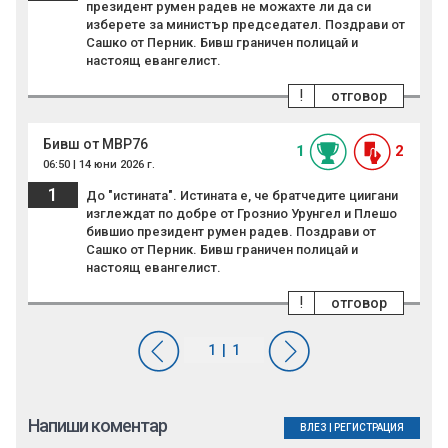
президент румен радев не можахте ли да си
изберете за министър председател. Поздрави от
Сашко от Перник. Бивш граничен полицай и
настоящ евангелист.
!
отговор
Бивш от МВР76
1
2
06:50 | 14 юни 2026 г.
1
До "истината". Истината е, че братчедите циигани
изглеждат по добре от Грознио Урунгел и Плешо
бившио президент румен радев. Поздрави от
Сашко от Перник. Бивш граничен полицай и
настоящ евангелист.
!
отговор
Напиши коментар
ВЛЕЗ
|
РЕГИСТРАЦИЯ