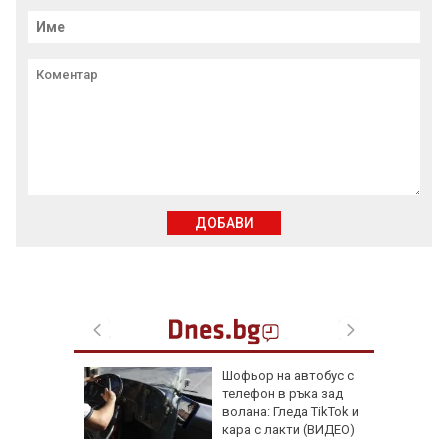
ДОБАВИ
ария
Шофьор на автобус с
т за
телефон в ръка зад
онове
волана: Гледа TikTok и
кара с лакти (ВИДЕО)