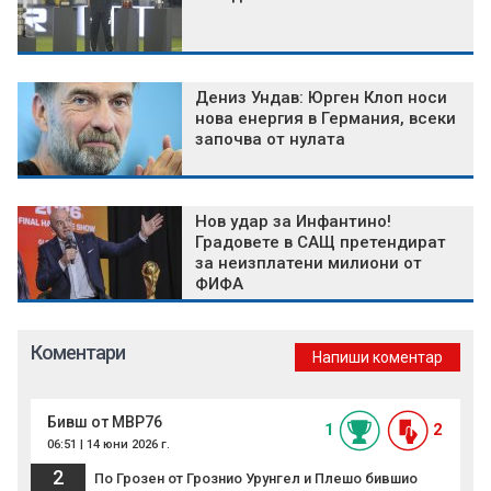
Дениз Ундав: Юрген Клоп носи
нова енергия в Германия, всеки
започва от нулата
Нов удар за Инфантино!
Градовете в САЩ претендират
за неизплатени милиони от
ФИФА
Коментари
Напиши коментар
Бивш от МВР76
1
2
06:51 | 14 юни 2026 г.
2
По Грозен от Грознио Урунгел и Плешо бившио