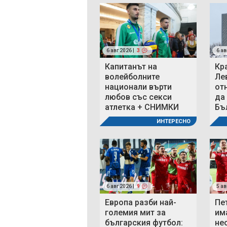
6 авг 2026 |
3
6 ав
Капитанът на
Кр
волейболните
Ле
национали върти
от
любов със секси
да
атлетка + СНИМКИ
Бъ
ИНТЕРЕСНО
6 авг 2026 |
9
5 ав
Европа разби най-
Пе
големия мит за
им
българския футбол:
не