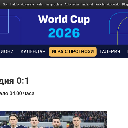
r
Gol
Tialoto
Az-jenata
Puls
Teenproblem
Automedia
Imoti.net
Rabota
Az-deteto
Blog
ДИОНИ
КАЛЕНДАР
ИГРА С ПРОГНОЗИ
ГАЛЕРИЯ
дия 0:1
ало 04.00 часа