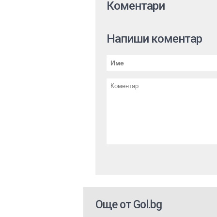
Коментари
Напиши коментар
Още от Gol.bg