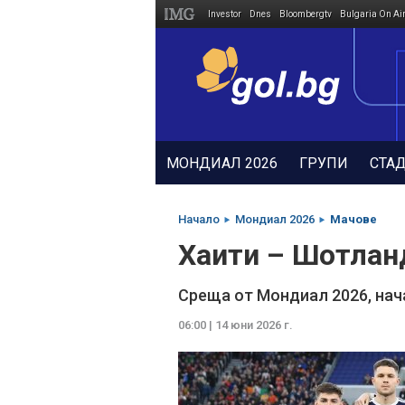
Investor
Dnes
Bloombergtv
Bulgaria On Ai
Megavselena.bg
МОНДИАЛ 2026
ГРУПИ
СТА
Начало
Мондиал 2026
Мачове
Хаити – Шотлан
Среща от Мондиал 2026, нач
06:00 | 14 юни 2026 г.