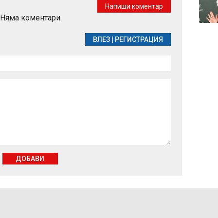
появява и какво
Напиши коментар
наистина работи
Няма коментари
срещу него
ВЛЕЗ
|
РЕГИСТРАЦИЯ
ДОБАВИ