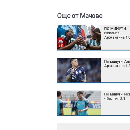
Още от Мачове
ПО МИНУТИ:
Испания –
Аржентина 1:
По минути: Ан
Аржентина 1:
По минути: Ис
- Белгия 2:1