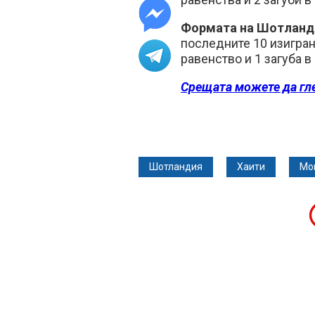
Формата на Шотланд
последните 10 изигран
равенство и 1 загуба в
Срещата можете да гл
Шотландия
Хаити
Мо