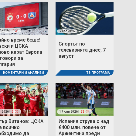
г 2026 |
7
7 авг 2026
айно време беше!
Спортът по
вски и ЦСКА
телевизията днес, 7
ново карат Европа
август
 говори за
лгария
ТВ ПРОГРАМА
КОМЕНТАРИ И АНАЛИЗИ
г 2026 |
3
17 юли 2026 |
53
тър Витанов: ЦСКА
Испания струва с над
а всичко
€400 млн. повече от
обходимо да
Аржентина преди