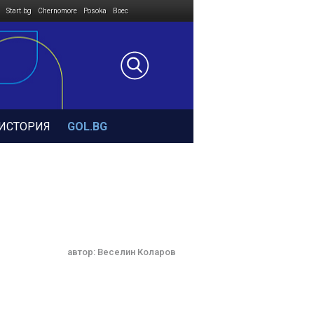
Start.bg
Chernomore
Posoka
Boec
ИСТОРИЯ
GOL.BG
автор:
Веселин Коларов