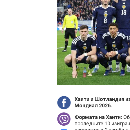
Хаити и Шотландия из
Мондиал 2026.
Формата на Хаити:
Об
последните 10 изигран
равенства и 2 загуби 