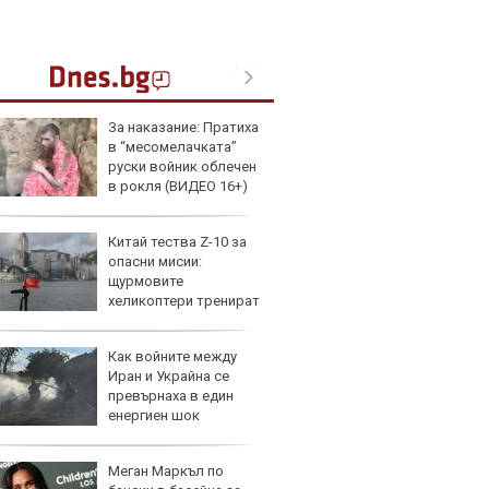
За наказание: Пратиха
Герма
в “месомелачката”
Ferrari
руски войник облечен
в рокля (ВИДЕО 16+)
Китай тества Z-10 за
Дори 
опасни мисии:
върху
щурмовите
загуб
хеликоптери тренират
и под радара
Как войните между
Защо 
Иран и Украйна се
бутон
превърнаха в един
новит
енергиен шок
Меган Маркъл по
Графи