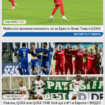
9 авг 2026 |
4
Майкъла промени мнението си за Христо Янев: Това е ЦСКА!
ЕКСПЕРТЪТ ГОВОРИ
7 авг 2026 |
5
Левски, ЦСКА или ЦСКА 1948: Кой ще е №1 в Европа + ВИДЕО