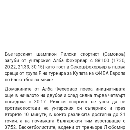
Българският шампион Рилски спортист (Самоков)
загуби от унгарския Алба Фехервар с 88:100 (17:30,
20:22, 21:33, 30:15) като гост в Секешфехервар в първа
среща от група F на турнира за Купата на ФИБА Европа
по баскетбол за мъже.
Домакините от Алба Фехервар поеха инициативата
още в началото на двубоя и след силна първа четвърт
поведоха с 30:17. Рилски спортист не успя да се
противопостави на унгарския си съперник и през
вторите 10 минути, в които разликата достигна до 21
точки, а на почивката българския тим изоставаше с
37:52. Баскетболистите, водени от треньора Любомир