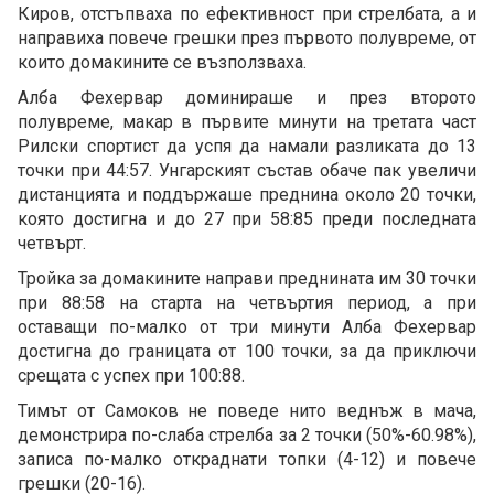
Киров, отстъпваха по ефективност при стрелбата, а и
направиха повече грешки през първото полувреме, от
които домакините се възползваха.
Алба Фехервар доминираше и през второто
полувреме, макар в първите минути на третата част
Рилски спортист да успя да намали разликата до 13
точки при 44:57. Унгарският състав обаче пак увеличи
дистанцията и поддържаше преднина около 20 точки,
която достигна и до 27 при 58:85 преди последната
четвърт.
Тройка за домакините направи преднината им 30 точки
при 88:58 на старта на четвъртия период, а при
оставащи по-малко от три минути Алба Фехервар
достигна до границата от 100 точки, за да приключи
срещата с успех при 100:88.
Тимът от Самоков не поведе нито веднъж в мача,
демонстрира по-слаба стрелба за 2 точки (50%-60.98%),
записа по-малко откраднати топки (4-12) и повече
грешки (20-16).