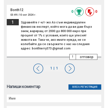
Bonth12
0
0
03:49 | 10 окт 2024 г.
1
Здравейте г-н/г-жо Аз съм индивидуален
финансов експерт, който мога да ви дам бърз
заем, вариращ от 2000 до 800 000 евро при
процент от 1% с условия, които ще улеснят
живота ви. Така че, ако имате нужда, не се
колебайте да се свържете с нас на следния
адрес: bonthierry373 @gmail.com
!
отговор
Напиши коментар
ВЛЕЗ
|
РЕГИСТРАЦИЯ