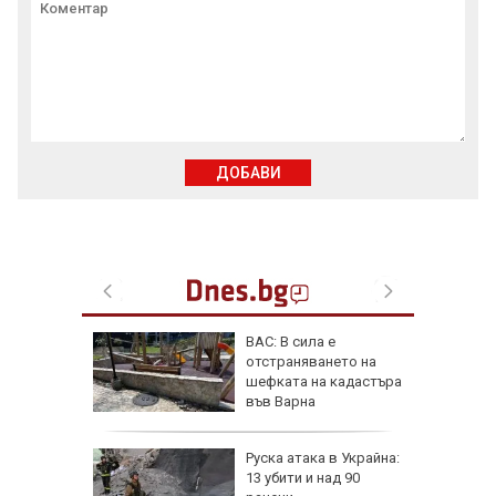
ДОБАВИ
фьор
ВАС: В сила е
 евро
отстраняването на
ицаи
шефката на кадастъра
във Варна
затвори
Руска атака в Украйна:
я път
13 убити и над 90