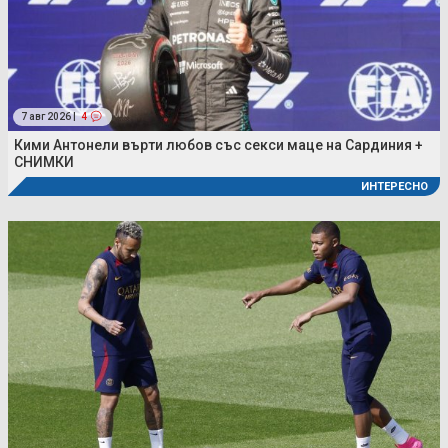
7 авг 2026 |
4
Кими Антонели върти любов със секси маце на Сардиния +
СНИМКИ
ИНТЕРЕСНО