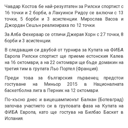
Чавдар Костов бе най-резултатен за Рилски спортист с
16 точки и 2 борби, а Лакуинси Ридоу се включи с 13
точки, 5 борби и 3 асистенции. Мирослав Васов и
Джордан Сешън реализираха по 12 точки.
За Алба Фехервар се отличи Джерая Хорн с 27 точки, 8
борби и 3 асистенции.
В следващия си двубой от турнира за Купата на ФИБА
Европа Рилски спортист ще приеме естонския Калев
на 16 октомври, а на 22 октомври ще бъде домакин на
третия тим в групата Льо Портел (Франция).
Преди това за българския първенец предстои
гостуване на Миньор 2015 в Националната
баскетболна лига в Перник на 12 октомври.
По-късно днес и вицешампионът Балкан (Ботевград)
започва участието си в груповата фаза на Купата на
ФИБА Европа, като ще гостува на Билбао Баскет в
Испания.