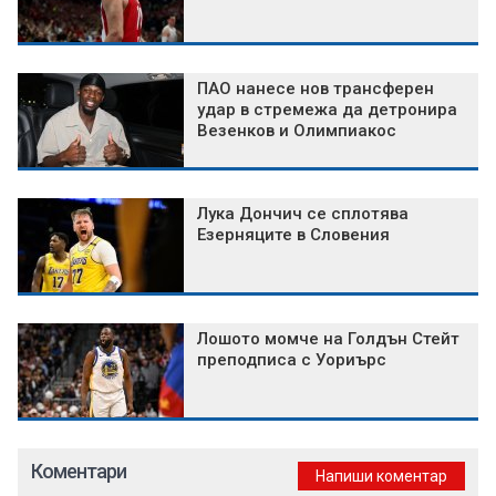
ПАО нанесе нов трансферен
удар в стремежа да детронира
Везенков и Олимпиакос
Лука Дончич се сплотява
Езерняците в Словения
Лошото момче на Голдън Стейт
преподписа с Уориърс
Коментари
Напиши коментар