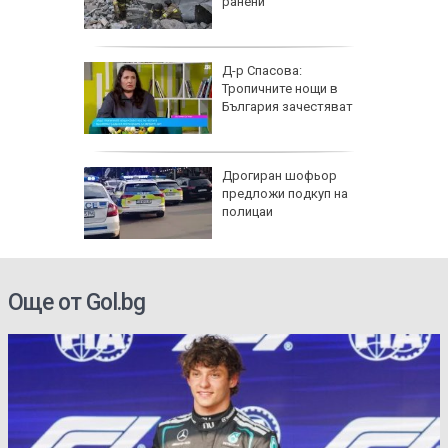
спират
ранени
 разби в
Д-р Спасова:
о, има
Тропичните нощи в
България зачестяват
азлични
Дрогиран шофьор
тува в
предложи подкуп на
полицаи
Още от Gol.bg