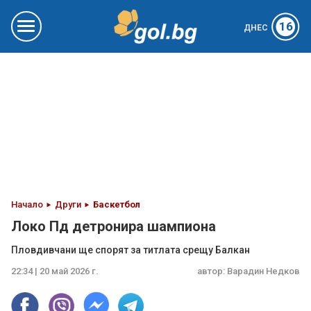
16
ДНЕС
Начало
Други
Баскетбол
Локо Пд детронира шампиона
Пловдивчани ще спорят за титлата срещу Балкан
22:34 | 20 май 2026 г.
автор:
Варадин Недков