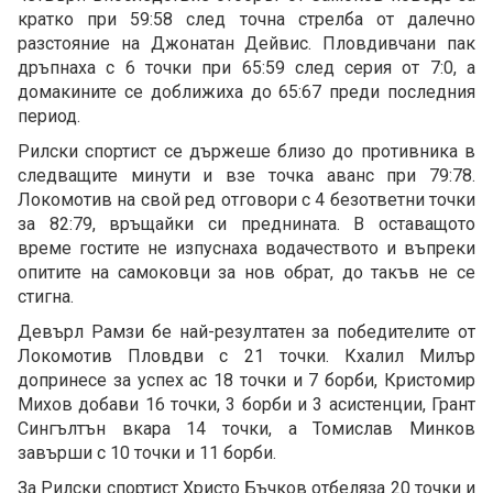
кратко при 59:58 след точна стрелба от далечно
разстояние на Джонатан Дейвис. Пловдивчани пак
дръпнаха с 6 точки при 65:59 след серия от 7:0, а
домакините се доближиха до 65:67 преди последния
период.
Рилски спортист се държеше близо до противника в
следващите минути и взе точка аванс при 79:78.
Локомотив на свой ред отговори с 4 безответни точки
за 82:79, връщайки си преднината. В оставащото
време гостите не изпуснаха водачеството и въпреки
опитите на самоковци за нов обрат, до такъв не се
стигна.
Девърл Рамзи бе най-резултатен за победителите от
Локомотив Пловдви с 21 точки. Кхалил Милър
допринесе за успех ас 18 точки и 7 борби, Кристомир
Михов добави 16 точки, 3 борби и 3 асистенции, Грант
Сингълтън вкара 14 точки, а Томислав Минков
завърши с 10 точки и 11 борби.
За Рилски спортист Христо Бъчков отбеляза 20 точки и