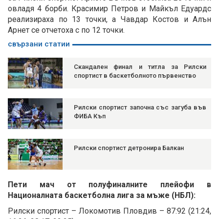
овладя 4 борби. Красимир Петров и Майкъл Едуардс
реализираха по 13 точки, а Чавдар Костов и Алън
Арнет се отчетоха с по 12 точки.
свързани статии
Скандален финал и титла за Рилски
спортист в баскетболното първенство
Рилски спортист започна със загуба във
ФИБА Къп
Рилски спортист детронира Балкан
Пети мач от полуфиналните плейофи в
Националната баскетболна лига за мъже (НБЛ):
Рилски спортист – Локомотив Пловдив – 87:92 (21:24,