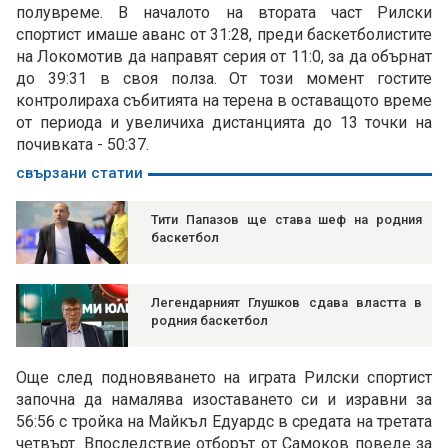
полувреме. В началото на втората част Рилски
спортист имаше аванс от 31:28, преди баскетболистите
на Локомотив да направят серия от 11:0, за да обърнат
до 39:31 в своя полза. От този момент гостите
контролираха събитията на терена в оставащото време
от периода и увеличиха дистанцията до 13 точки на
почивката - 50:37.
свързани статии
Тити Папазов ще става шеф на родния
баскетбол
Легендарният Глушков сдава властта в
родния баскетбол
Още след подновяването на играта Рилски спортист
започна да намалява изоставането си и изравни за
56:56 с тройка на Майкъл Едуардс в средата на третата
четвърт. Впоследствие отборът от Самоков поведе за