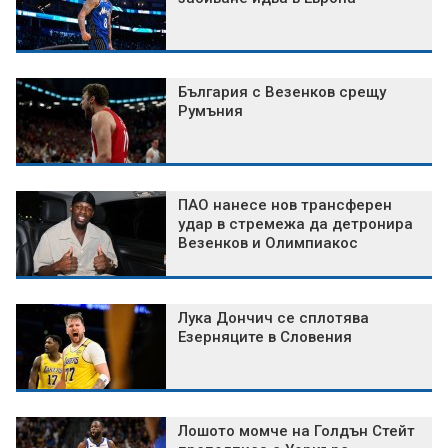
България с Везенков срещу
Румъния
ПАО нанесе нов трансферен
удар в стремежа да детронира
Везенков и Олимпиакос
Лука Дончич се сплотява
Езерняците в Словения
Лошото момче на Голдън Стейт