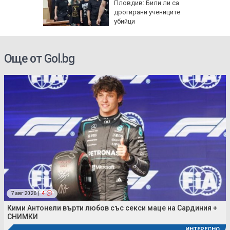
лачинки
Пловдив: Били ли са
дрогирани учениците
убийци
Още от Gol.bg
7 авг 2026 |
4
Кими Антонели върти любов със секси маце на Сардиния +
СНИМКИ
ИНТЕРЕСНО