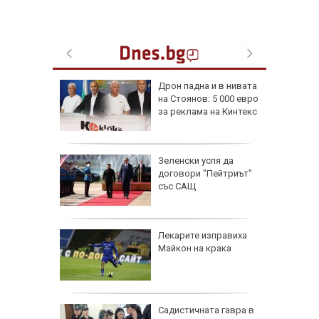
падна от
Дрон падна и в нивата
ронто
на Стоянов: 5 000 евро
за реклама на Кинтекс
и) загуби
Зеленски успя да
 без
договори "Пейтриът"
със САЩ
се полз
присъда
Лекарите изправиха
ото
Майкон на крака
лнителна
мски
Садистичната гавра в