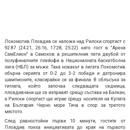
Локомотив Пловдив се наложи над Рилски спортист с
92:87 (24:21, 26:16, 17:28, 25:22) като гост в "Арена
СамЕлион" в Самоков в решителния пети двубой от
полуфиналните плейофи в Националната баскетболна
лига (НБЛ) за мъже. Така новакът в лигата Локомотив
обърна серията от 0-2 до 3-2 победи и детронира
шампионите, класирайки се за финала. В сблъсъка за
титлата, който започва следващата седмица,
пловдивчани ще се изправят срещу състава на Балкан,
а Рилски спортист ще играе срещу носителя на Купата
на България Черно море Тича в спор за третото
мястото.
След равностойни първи 10 минути, гостите от
Пловдив поеха инициативата до края на първото