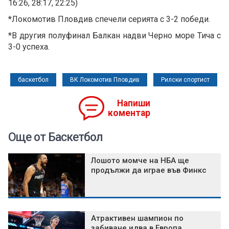
16:26, 28:17, 22:25)
*Локомотив Пловдив спечели серията с 3-2 победи.
*В другия полуфинал Балкан надви Черно море Тича с
3-0 успеха.
баскетбол
ВК Локомотив Пловдив
Рилски спортист
Напиши
коментар
Още от Баскетбол
Лошото момче на НБА ще
продължи да играе във Финкс
Атрактивен шампион по
забиване идва в Европа